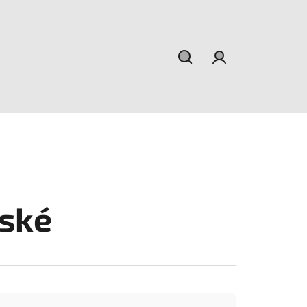
Hľadať
Prihlásenie
ské