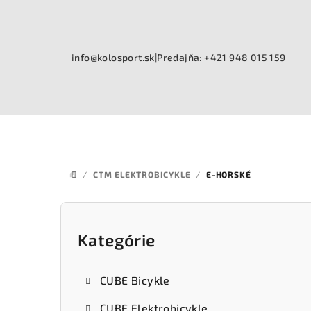
Prejsť
na
obsah
info@kolosport.sk
|
Predajňa: +421 948 015 159
/
CTM ELEKTROBICYKLE
/
E-HORSKÉ
DOMOV
B
o
Kategórie
Preskočiť
kategórie
č
CUBE Bicykle
n
CUBE Elektrobicykle