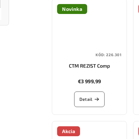
Novinka
KÓD:
226.301
CTM REZIST Comp
€3 999,99
Detail
Akcia