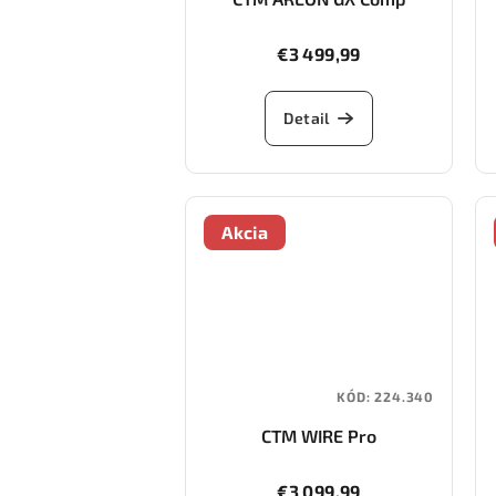
€3 499,99
Detail
Akcia
KÓD:
224.340
CTM WIRE Pro
€3 099,99