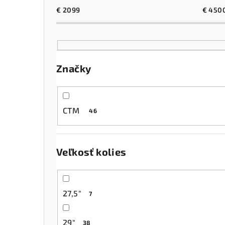
€
2099
€
450
Značky
CTM
46
Veľkosť kolies
27,5"
7
29"
38