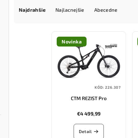
R
Najdrahšie
Najlacnejšie
Abecedne
a
d
V
e
Novinka
ý
n
p
i
i
e
s
p
KÓD:
226.307
p
r
CTM REZIST Pro
r
o
o
€4 499,99
d
d
u
Detail