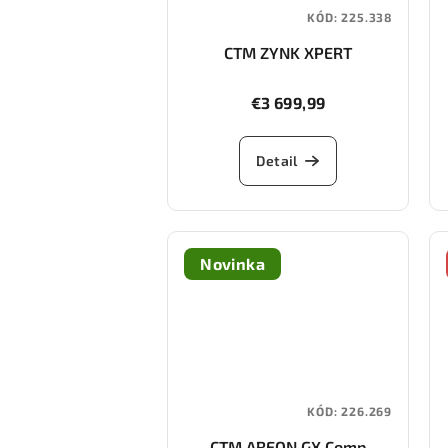
KÓD:
225.338
CTM ZYNK XPERT
€3 699,99
Detail
Novinka
KÓD:
226.269
CTM AREON GX Comp