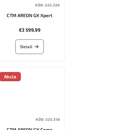
KÓD:
225.326
CTM AREON GX Xpert
€3 599,99
Detail
Akcia
KÓD:
225.318
CTM AREON GX Comp