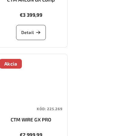
€3 399,99
Detail
Akcia
KÓD:
225.269
CTM WIRE GX PRO
€2 999,99