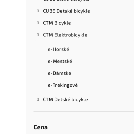
ý
CUBE Detské bicykle
p
CTM Bicykle
a
CTM Elektrobicykle
n
e
e-Horské
l
e-Mestské
e-Dámske
e-Trekingové
CTM Detské bicykle
Cena