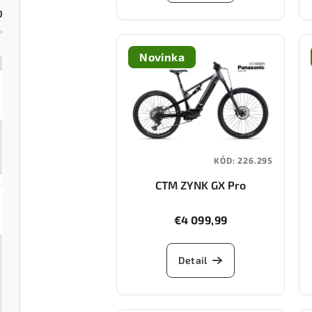
u
k
0
k
t
t
o
Novinka
o
v
v
KÓD:
226.295
CTM ZYNK GX Pro
€4 099,99
Detail