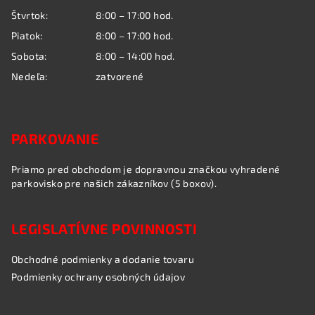
e
p
Štvrtok:
8:00 – 17:00 hod.
r
Piatok:
8:00 – 17:00 hod.
v
k
Sobota:
8:00 – 14:00 hod.
y
Nedeľa:
zatvorené
v
ý
p
i
PARKOVANIE
s
u
Priamo pred obchodom je dopravnou značkou vyhradené
parkovisko pre našich zákazníkov (5 boxov).
LEGISLATÍVNE POVINNOSTI
Obchodné podmienky a dodanie tovaru
Podmienky ochrany osobných údajov