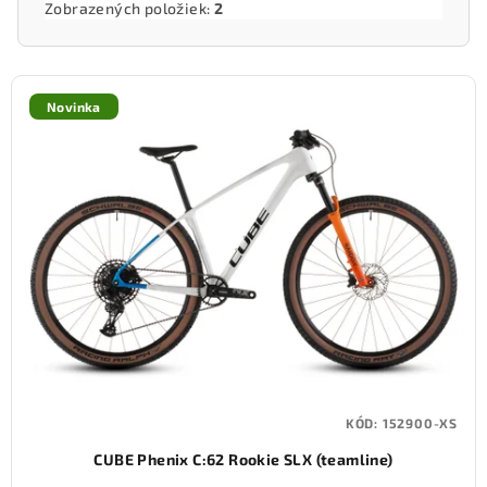
Zobrazených položiek:
2
V
ý
Novinka
p
i
s
p
r
o
d
u
k
t
KÓD:
152900-XS
o
CUBE Phenix C:62 Rookie SLX (teamline)
v