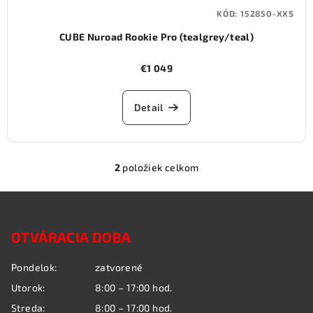
KÓD:
152850-XXS
CUBE Nuroad Rookie Pro (tealgrey/teal)
€1 049
Detail
2
položiek celkom
O
v
Z
l
á
á
OTVÁRACIA DOBA
p
d
a
ä
Pondelok:
zatvorené
c
t
i
Utorok:
8:00 – 17:00 hod.
i
e
Streda:
8:00 – 17:00 hod.