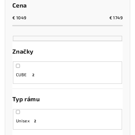
n
Cena
i
e
€
1049
€
1749
p
r
o
Značky
d
u
k
CUBE
2
t
o
v
Typ rámu
Unisex
2