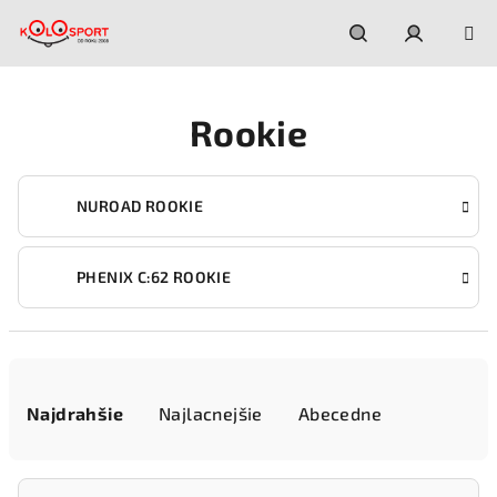
Prejsť
na
obsah
Hľadať
Prihláseni
Rookie
NUROAD ROOKIE
PHENIX C:62 ROOKIE
R
a
Najdrahšie
Najlacnejšie
Abecedne
d
e