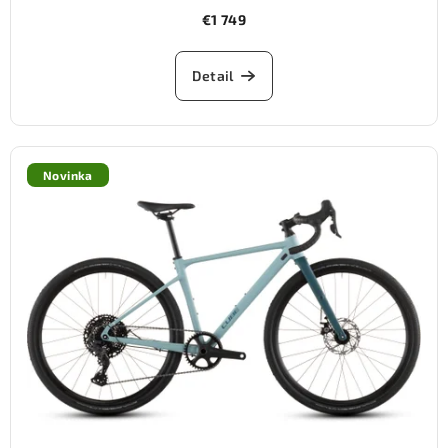
€1 749
Detail
Novinka