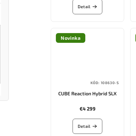
Detail
Novinka
KÓD:
108630-S
CUBE Reaction Hybrid SLX
800 FE (silverdust/chrome)
€4 299
Detail