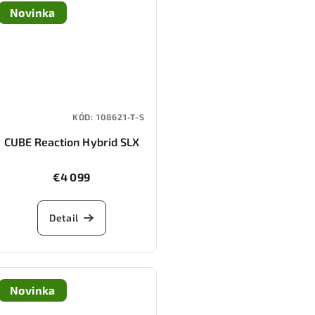
Novinka
KÓD:
108621-T-S
CUBE Reaction Hybrid SLX
800 (shiftblush/art)
€4 099
Detail
Novinka