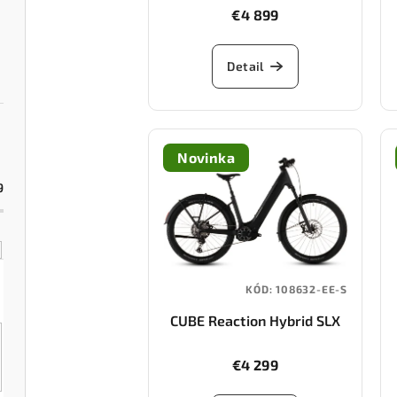
o
€4 899
d
d
u
Detail
u
k
k
t
t
o
Novinka
o
9
v
v
KÓD:
108632-EE-S
CUBE Reaction Hybrid SLX
800 FE (silverdust/chrome)
€4 299