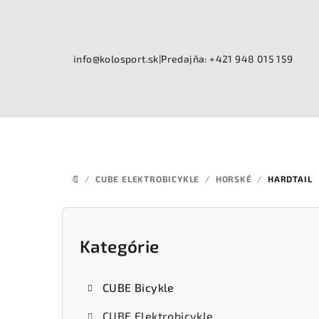
Prejsť
na
obsah
info@kolosport.sk
|
Predajňa: +421 948 015 159
/
CUBE ELEKTROBICYKLE
/
HORSKÉ
/
HARDTAIL
DOMOV
B
o
Kategórie
Preskočiť
kategórie
č
CUBE Bicykle
n
CUBE Elektrobicykle