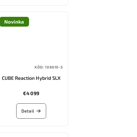
Novinka
KÓD:
108610-S
CUBE Reaction Hybrid SLX
800 (gauzegrey/iceblue)
€4 099
Detail