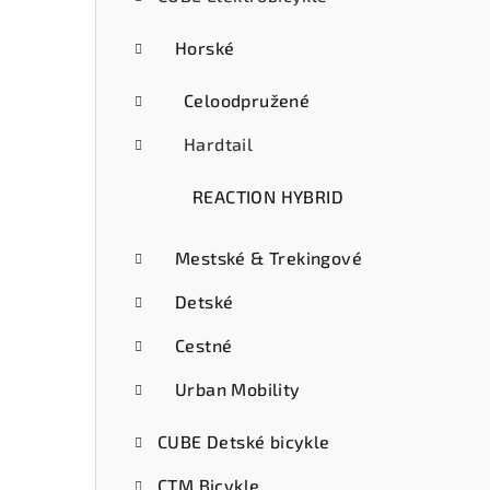
ý
p
Horské
a
Celoodpružené
n
Hardtail
e
REACTION HYBRID
l
Mestské & Trekingové
Detské
Cestné
Urban Mobility
CUBE Detské bicykle
CTM Bicykle