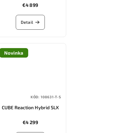
(reedbeige/sagebrushgreen)
€4 899
Detail
Novinka
KÓD:
108631-T-S
CUBE Reaction Hybrid SLX
800 FE (silverdust/chrome)
€4 299