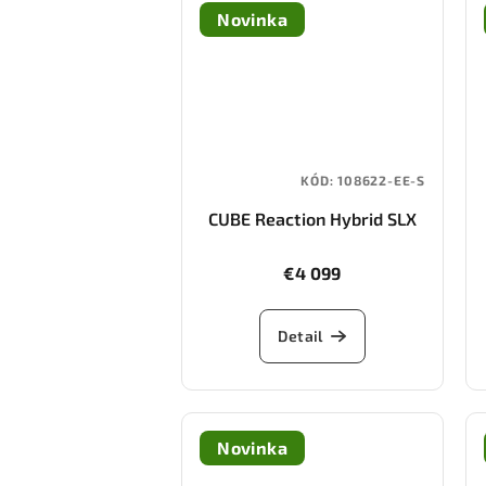
Novinka
KÓD:
108622-EE-S
CUBE Reaction Hybrid SLX
800 (shiftblush/art)
€4 099
Detail
Novinka