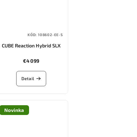
KÓD:
108602-EE-S
CUBE Reaction Hybrid SLX
800 (silverdust/chrome)
€4 099
Detail
Novinka