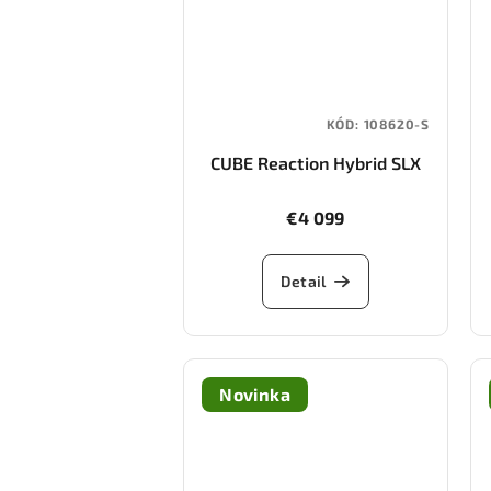
KÓD:
108620-S
CUBE Reaction Hybrid SLX
800 (shiftblush/art)
€4 099
Detail
Novinka