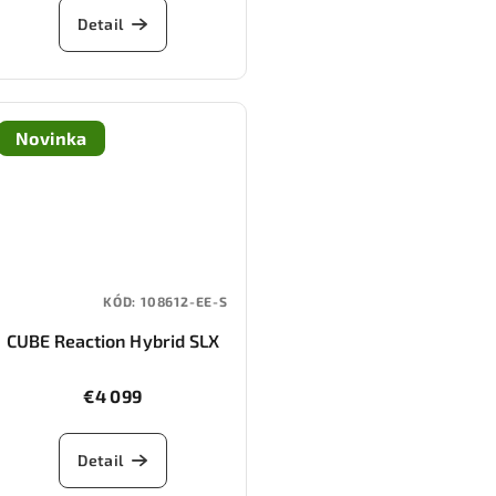
Detail
Novinka
KÓD:
108612-EE-S
CUBE Reaction Hybrid SLX
800 (gauzegrey/iceblue)
€4 099
Detail