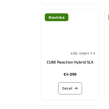
Novinka
KÓD:
108611-T-S
CUBE Reaction Hybrid SLX
800 (gauzegrey/iceblue)
€4 099
Detail