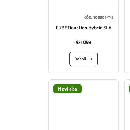
KÓD:
108601-T-S
CUBE Reaction Hybrid SLX
800 (silverdust/chrome)
€4 099
Detail
Novinka