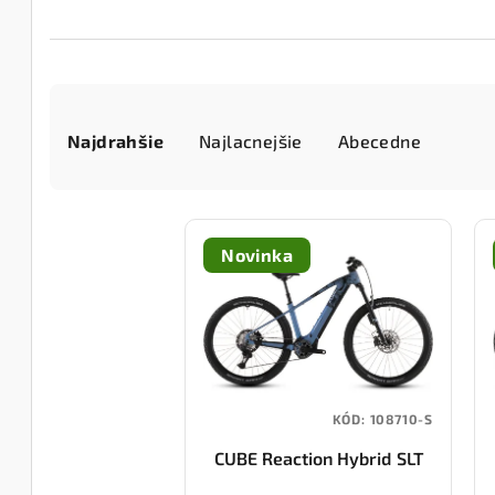
R
Najdrahšie
Najlacnejšie
Abecedne
a
d
V
e
Novinka
ý
n
p
i
i
e
s
p
KÓD:
108710-S
p
r
CUBE Reaction Hybrid SLT
r
o
800 (hazeblue/fume)