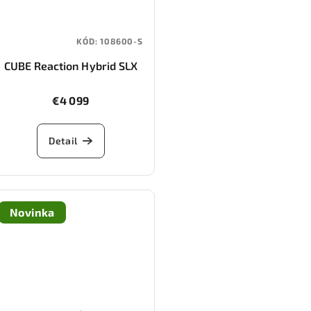
KÓD:
108600-S
CUBE Reaction Hybrid SLX
800 (silverdust/chrome)
€4 099
Detail
Novinka