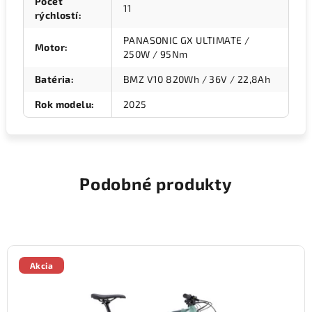
Počet
11
rýchlostí
:
PANASONIC GX ULTIMATE /
Motor
:
250W / 95Nm
Batéria
:
BMZ V10 820Wh / 36V / 22,8Ah
Rok modelu
:
2025
Podobné produkty
Akcia