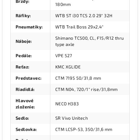
Brzdy
:
180mm
Ráfiky
:
WTB ST i30 TCS 2.0 29" 32H
Pneumatiky
:
WTB Trail Boss 29x2,4"
Shimano TC500, CL, F15/R12 thru
Náboje
:
type axle
Pedále
:
VPE 527
Reťaz
:
KMC XGLIDE
Predstavec
:
CTM 7195 50/31,8 mm
Riadidlá
:
CTM N04, 720/1" rise/31,8mm
Hlavové
NECO H383
zloženie
:
Sedlo
:
SR Vivo Unitech
Sedlovka
:
CTM LCSP-53, 350/31,6 mm