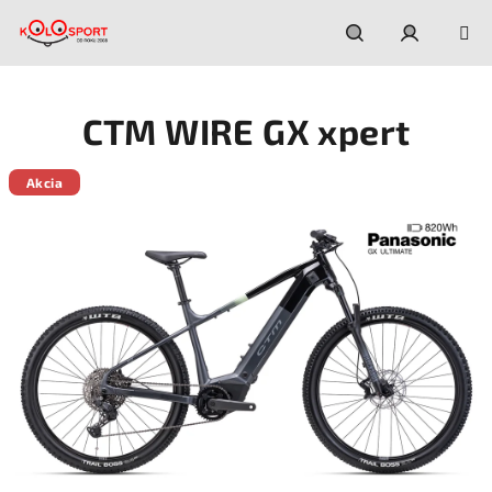
Prejsť
na
obsah
Hľadať
Prihláseni
CTM WIRE GX xpert
Akcia