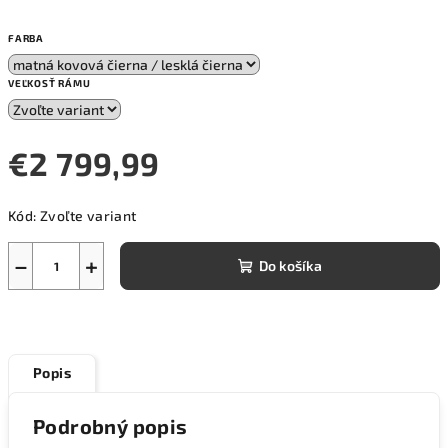
FARBA
VEĽKOSŤ RÁMU
€2 799,99
Jednotková
Kód:
Zvoľte variant
cena:
−
+
Do košíka
Popis
Podrobný popis