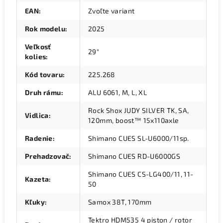
EAN
:
Zvoľte variant
Rok modelu
:
2025
Veľkosť
29"
kolies
:
Kód tovaru
:
225.268
Druh rámu
:
ALU 6061, M, L, XL
Rock Shox JUDY SILVER TK, SA,
Vidlica
:
120mm, boost™ 15x110axle
Radenie
:
Shimano CUES SL-U6000/11sp.
Prehadzovač
:
Shimano CUES RD-U6000GS
Shimano CUES CS-LG400/11, 11-
Kazeta
:
50
Kľuky
:
Samox 38T, 170mm
Tektro HDM535 4 piston / rotor