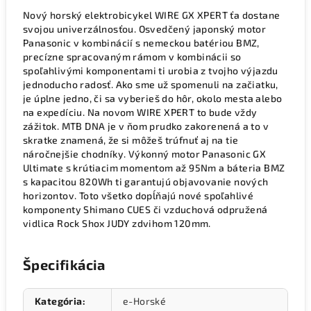
Nový horský elektrobicykel WIRE GX XPERT ťa dostane
svojou univerzálnosťou. Osvedčený japonský motor
Panasonic v kombinácií s nemeckou batériou BMZ,
precízne spracovaným rámom v kombinácii so
spoľahlivými komponentami ti urobia z tvojho výjazdu
jednoducho radosť. Ako sme už spomenuli na začiatku,
je úplne jedno, či sa vyberieš do hôr, okolo mesta alebo
na expedíciu. Na novom WIRE XPERT to bude vždy
zážitok. MTB DNA je v ňom prudko zakorenená a to v
skratke znamená, že si môžeš trúfnuť aj na tie
náročnejšie chodníky. Výkonný motor Panasonic GX
Ultimate s krútiacim momentom až 95Nm a báteria BMZ
s kapacitou 820Wh ti garantujú objavovanie nových
horizontov. Toto všetko dopĺňajú nové spoľahlivé
komponenty Shimano CUES či vzduchová odpružená
vidlica Rock Shox JUDY zdvihom 120mm.
Špecifikácia
Kategória
:
e-Horské