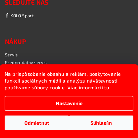
SLEDUJTE NÁS
KOLO Sport
NÁKUP
Servis
Predpredajný servis
Garančný servis
Na prispôsobenie obsahu a reklám, poskytovanie
Rozvoz bicyklov
funkcií sociálnych médií a analýzu návštevnosti
Poradenstvo
používame súbory cookie. Viac informácií
tu
.
My sme KOLO Sport
Nastavenie
Copyright 2026
Kolosport.sk
. Všetky práva vyhradené.
Upraviť nastavenie cookies
Odmietnuť
Súhlasím
Vytvoril Shoptet