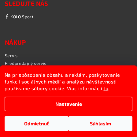
SLEDUJTE NÁS
KOLO Sport
NÁKUP
Servis
Predpredajný servis
Garančný servis
Na prispôsobenie obsahu a reklám, poskytovanie
Rozvoz bicyklov
funkcií sociálnych médií a analýzu návštevnosti
Poradenstvo
používame súbory cookie. Viac informácií
tu
.
My sme KOLO Sport
Nastavenie
Copyright 2026
Kolosport.sk
. Všetky práva vyhradené.
Upraviť nastavenie cookies
Odmietnuť
Súhlasím
Vytvoril Shoptet