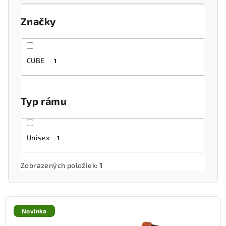
o
Značky
d
u
k
CUBE
1
t
o
v
Typ rámu
Unisex
1
Zobrazených položiek:
1
V
ý
Novinka
p