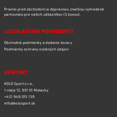
s
u
Priamo pred obchodom je dopravnou značkou vyhradené
parkovisko pre našich zákazníkov (5 boxov).
LEGISLATÍVNE POVINNOSTI
Obchodné podmienky a dodanie tovaru
Podmienky ochrany osobných údajov
KONTAKT
KOLO Sport s.r.o.,
1.mája 12, 901 01 Malacky
+421 948 015 159
info@kolosport.sk