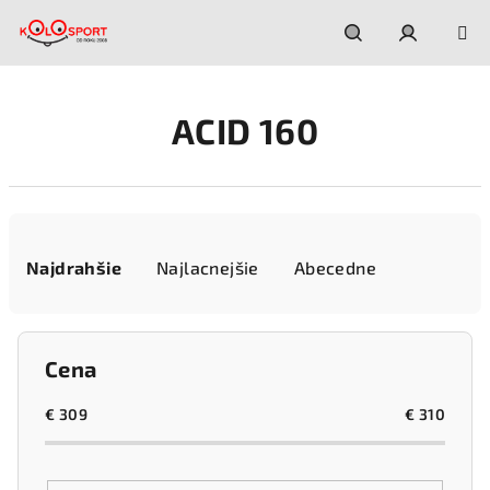
Prejsť
na
obsah
Hľadať
Prihláseni
ACID 160
R
a
Najdrahšie
Najlacnejšie
Abecedne
d
e
n
Cena
i
e
€
309
€
310
p
r