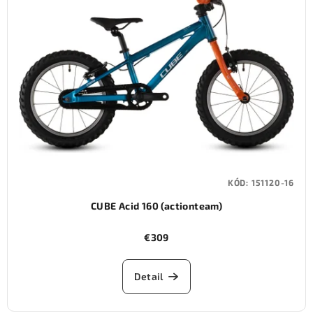
i
s
p
r
o
d
u
k
t
KÓD:
151120-16
o
CUBE Acid 160 (actionteam)
v
€309
Detail