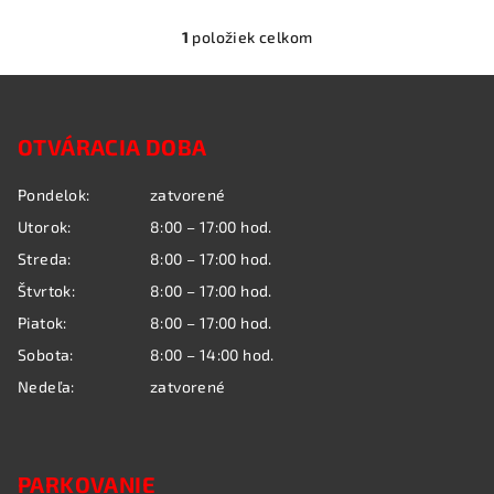
1
položiek celkom
O
v
Z
l
á
á
OTVÁRACIA DOBA
p
d
a
ä
Pondelok:
zatvorené
c
t
i
Utorok:
8:00 – 17:00 hod.
i
e
Streda:
8:00 – 17:00 hod.
e
p
Štvrtok:
8:00 – 17:00 hod.
r
Piatok:
8:00 – 17:00 hod.
v
k
Sobota:
8:00 – 14:00 hod.
y
Nedeľa:
zatvorené
v
ý
p
i
PARKOVANIE