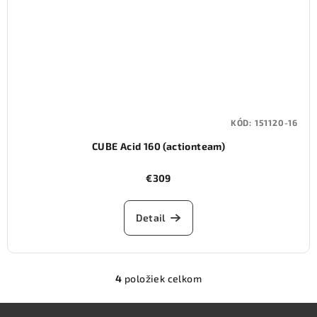
KÓD:
151120-16
CUBE Acid 160 (actionteam)
€309
Detail
4
položiek celkom
O
v
Z