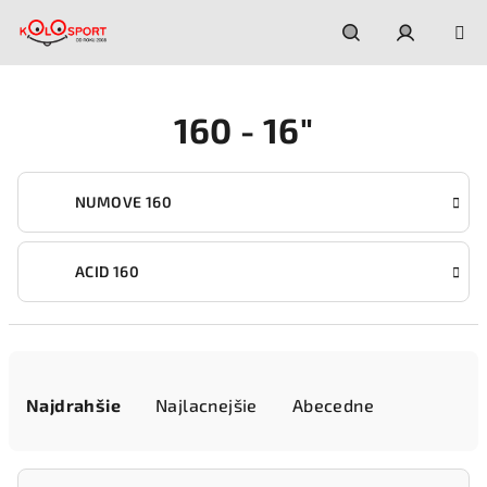
Prejsť
na
obsah
Hľadať
Prihláseni
160 - 16"
NUMOVE 160
ACID 160
R
a
Najdrahšie
Najlacnejšie
Abecedne
d
e