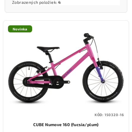
Zobrazených položiek:
4
V
ý
Novinka
p
i
s
p
r
o
d
u
k
t
KÓD:
150320-16
o
CUBE Numove 160 (fucsia/plum)
v