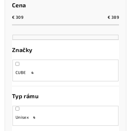
n
Cena
i
e
€
309
€
389
p
r
o
Značky
d
u
k
CUBE
4
t
o
v
Typ rámu
Unisex
4