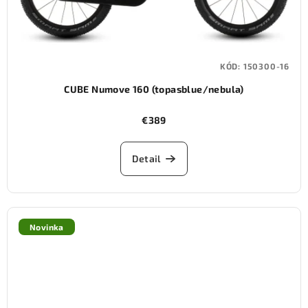
KÓD:
150300-16
CUBE Numove 160 (topasblue/nebula)
€389
Detail
Novinka