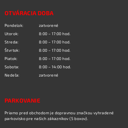
l
á
á
OTVÁRACIA DOBA
p
d
a
ä
Pondelok:
zatvorené
c
t
i
Utorok:
8:00 – 17:00 hod.
i
e
Streda:
8:00 – 17:00 hod.
e
p
Štvrtok:
8:00 – 17:00 hod.
r
Piatok:
8:00 – 17:00 hod.
v
k
Sobota:
8:00 – 14:00 hod.
y
Nedeľa:
zatvorené
v
ý
p
i
PARKOVANIE
s
u
Priamo pred obchodom je dopravnou značkou vyhradené
parkovisko pre našich zákazníkov (5 boxov).