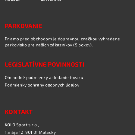
v
ý
p
i
PARKOVANIE
s
u
Priamo pred obchodom je dopravnou značkou vyhradené
parkovisko pre našich zákazníkov (5 boxov).
LEGISLATÍVNE POVINNOSTI
Obchodné podmienky a dodanie tovaru
Podmienky ochrany osobných údajov
KONTAKT
KOLO Sport s.r.o.,
1.mája 12, 901 01 Malacky