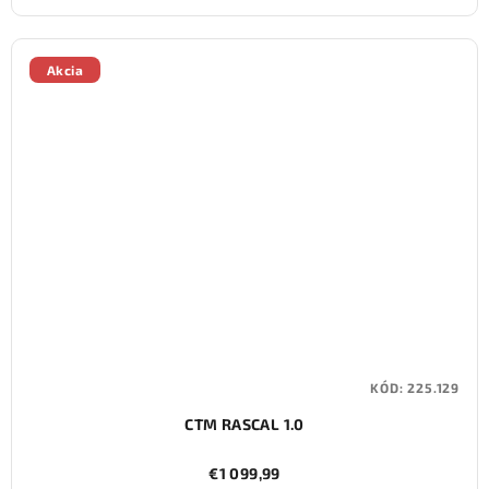
Akcia
KÓD:
225.129
CTM RASCAL 1.0
€1 099,99