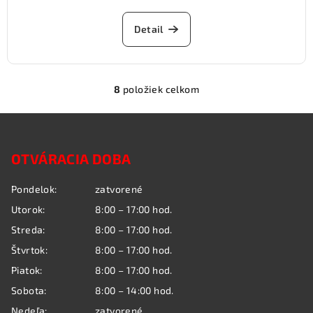
Detail
8
položiek celkom
O
v
Z
l
á
á
OTVÁRACIA DOBA
p
d
a
ä
Pondelok:
zatvorené
c
t
i
Utorok:
8:00 – 17:00 hod.
i
e
Streda:
8:00 – 17:00 hod.
e
p
Štvrtok:
8:00 – 17:00 hod.
r
Piatok:
8:00 – 17:00 hod.
v
k
Sobota:
8:00 – 14:00 hod.
y
Nedeľa:
zatvorené