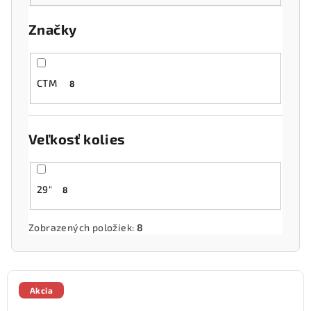
o
Značky
d
u
k
CTM
8
t
o
v
Veľkosť kolies
29"
8
Zobrazených položiek:
8
V
ý
Akcia
p