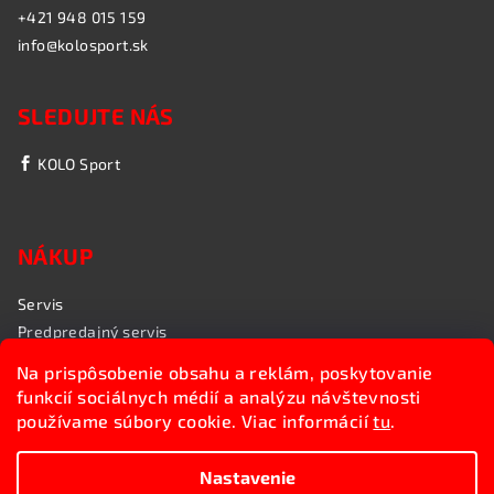
+421 948 015 159
info@kolosport.sk
SLEDUJTE NÁS
KOLO Sport
NÁKUP
Servis
Predpredajný servis
Garančný servis
Na prispôsobenie obsahu a reklám, poskytovanie
Rozvoz bicyklov
funkcií sociálnych médií a analýzu návštevnosti
Poradenstvo
používame súbory cookie. Viac informácií
tu
.
My sme KOLO Sport
Nastavenie