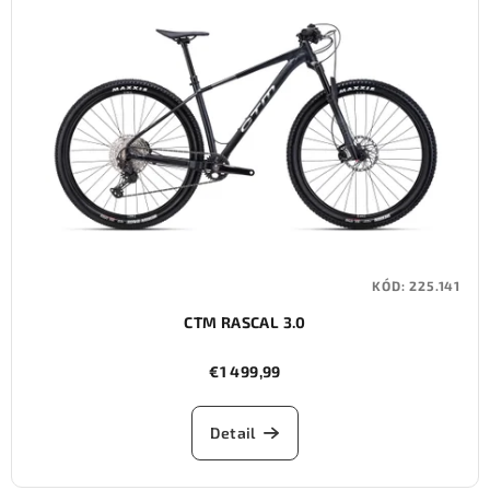
i
s
p
r
o
d
u
k
t
KÓD:
225.141
o
CTM RASCAL 3.0
v
€1 499,99
Detail