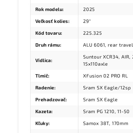
Rok modelu
:
2025
Veľkosť kolies
:
29"
Kód tovaru
:
225.325
Druh rámu
:
ALU 6061, rear travel
Suntour XCR34, AIR,
Vidlica
:
15x110axle
Tlmič
:
XFusion 02 PRO RL
Radenie
:
Sram SX Eagle/12sp
Prehadzovač
:
Sram SX Eagle
Kazeta
:
Sram PG 1210, 11-50
Kľuky
:
Samox 38T, 170mm