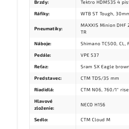
Brzdy
:
Tektro HDM535 4 pis
Ráfiky
:
WTB ST Tough, 30mm,
MAXXIS Minion DHF 2
Pneumatiky
:
TR
Náboje
:
Shimano TC500, CL, F
Pedále
:
VPE 537
Reťaz
:
Sram SX Eagle brow
Predstavec
:
CTM TDS/35 mm
Riadidlá
:
CTM N06, 760/1" ri
Hlavové
NECO H156
zloženie
:
Sedlo
:
CTM Cloud M