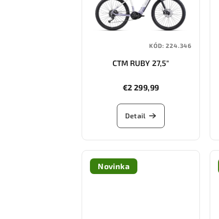
KÓD:
224.346
CTM RUBY 27,5"
€2 299,99
Detail
Novinka