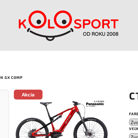
ON GX COMP
C
Akcia
FAR
VEĽ