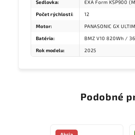
Sedlovka
:
EXA Form KSP900 (
Počet rýchlostí
:
12
Motor
:
PANASONIC GX ULTI
Batéria
:
BMZ V10 820Wh / 36
Rok modelu
:
2025
Podobné p
Akcia