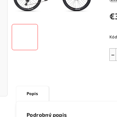
€
Jed
cen
Kód
−
Popis
Podrobný popis