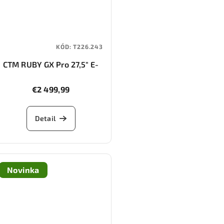
KÓD:
T226.243
CTM RUBY GX Pro 27,5" E-
Allroad
€2 499,99
Detail
Novinka