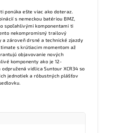
ti ponúka ešte viac ako doteraz.
inácií s nemeckou batériou BMZ,
o spoľahlivými komponentami ti
Tento nekompromisný trailový
y a zároveň drsné a technické zjazdy
ltimate s krútiacim momentom až
arantujú objavovanie nových
hlivé komponenty ako je 12-
 odpružená vidlica Suntour XCR34 so
ch jednotiek a róbustných plášťov
sedlovku.