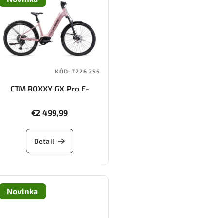
KÓD:
T226.255
CTM ROXXY GX Pro E-
Allroad
€2 499,99
Detail
Novinka