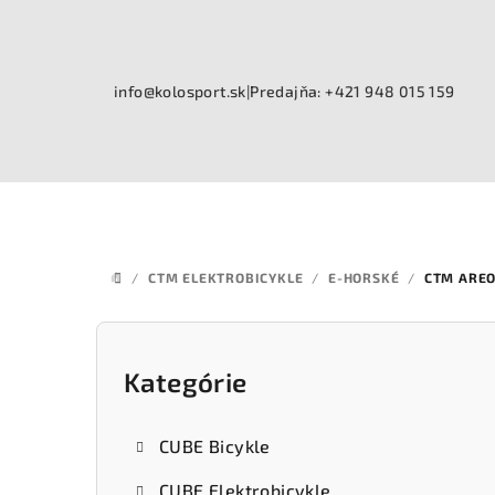
Prejsť
na
obsah
info@kolosport.sk
|
Predajňa: +421 948 015 159
/
CTM ELEKTROBICYKLE
/
E-HORSKÉ
/
CTM ARE
DOMOV
B
o
Kategórie
Preskočiť
kategórie
č
CUBE Bicykle
n
CUBE Elektrobicykle