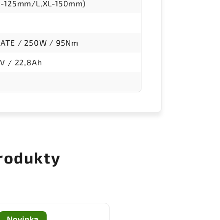
M-125mm/L,XL-150mm)
MATE / 250W / 95Nm
V / 22,8Ah
rodukty
Novinka