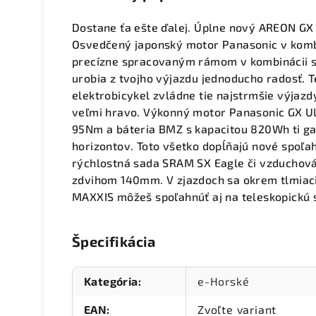
Dostane ťa ešte ďalej. Úplne nový AREON GX 
Osvedčený japonský motor Panasonic v komb
precízne spracovaným rámom v kombinácii s
urobia z tvojho výjazdu jednoducho radosť. 
elektrobicykel zvládne tie najstrmšie výjazd
veľmi hravo. Výkonný motor Panasonic GX U
95Nm a báteria BMZ s kapacitou 820Wh ti g
horizontov. Toto všetko dopĺňajú nové spoľa
rýchlostná sada SRAM SX Eagle či vzduchová
zdvihom 140mm. V zjazdoch sa okrem tlmiaci
MAXXIS môžeš spoľahnúť aj na teleskopickú 
Špecifikácia
Kategória
:
e-Horské
EAN
:
Zvoľte variant