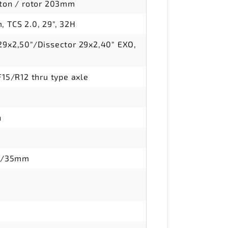
ton / rotor 203mm
 TCS 2.0, 29", 32H
9x2,50"/Dissector 29x2,40" EXO,
15/R12 thru type axle
n
se/35mm