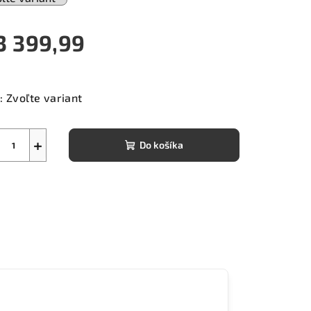
3 399,99
notková
a:
:
Zvoľte variant
+
Do košíka