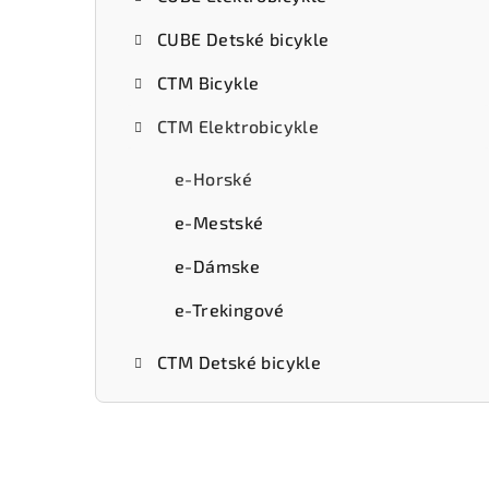
ý
CUBE Detské bicykle
p
CTM Bicykle
a
CTM Elektrobicykle
n
e
e-Horské
l
e-Mestské
e-Dámske
e-Trekingové
CTM Detské bicykle