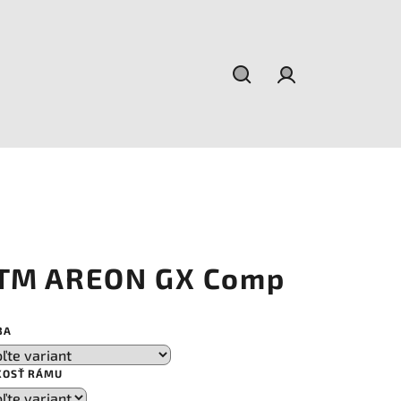
Hľadať
Prihlásenie
TM AREON GX Comp
BA
KOSŤ RÁMU