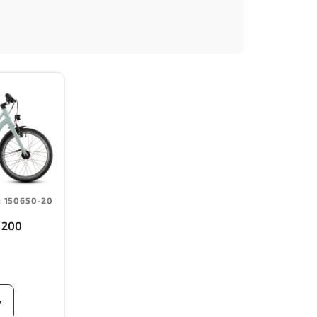
:
150650-20
 200
hite)