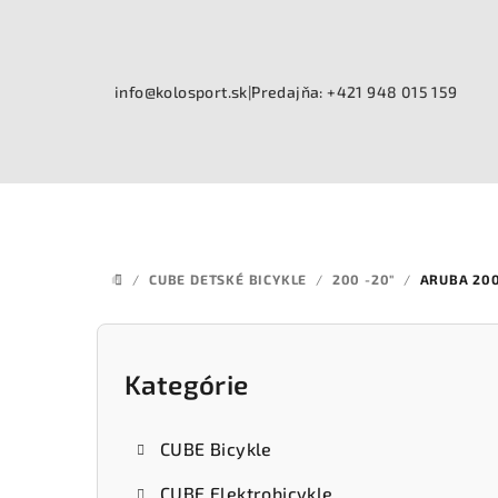
Prejsť
na
obsah
info@kolosport.sk
|
Predajňa: +421 948 015 159
/
CUBE DETSKÉ BICYKLE
/
200 -20"
/
ARUBA 20
DOMOV
B
o
Kategórie
Preskočiť
kategórie
č
CUBE Bicykle
n
CUBE Elektrobicykle