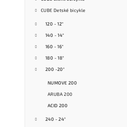
ý
CUBE Detské bicykle
p
a
120 - 12"
n
140 - 14"
e
160 - 16"
l
180 - 18"
200 -20"
NUMOVE 200
ARUBA 200
ACID 200
240 - 24"