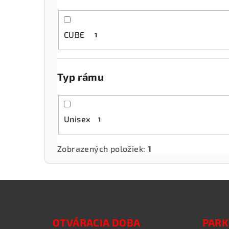
CUBE
1
Typ rámu
Unisex
1
Zobrazených položiek:
1
Z
á
OTVÁRACIA DOBA
PARK
p