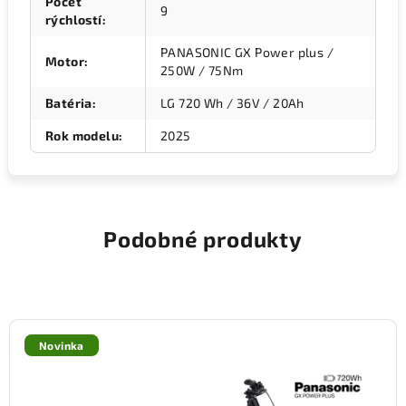
Počet
9
rýchlostí
:
PANASONIC GX Power plus /
Motor
:
250W / 75Nm
Batéria
:
LG 720 Wh / 36V / 20Ah
Rok modelu
:
2025
Podobné produkty
Novinka