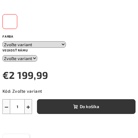
FARBA
VEĽKOSŤ RÁMU
€2 199,99
Jednotková
Kód:
Zvoľte variant
cena:
−
+
Do košíka