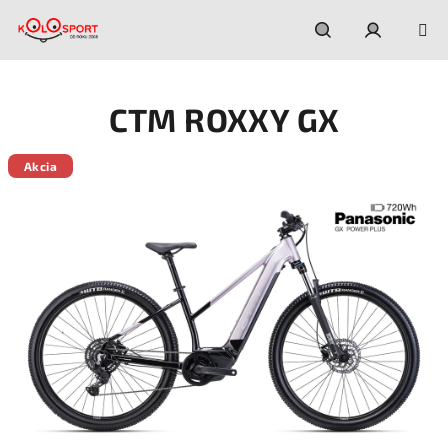
Prejsť
na
obsah
Hľadať
Prihláseni
CTM ROXXY GX
Akcia