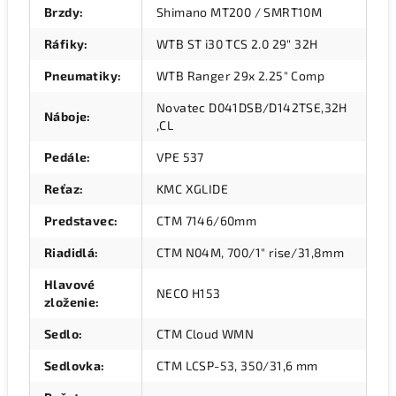
Brzdy
:
Shimano MT200 / SMRT10M
Ráfiky
:
WTB ST i30 TCS 2.0 29" 32H
Pneumatiky
:
WTB Ranger 29x 2.25" Comp
Novatec D041DSB/D142TSE,32H
Náboje
:
,CL
Pedále
:
VPE 537
Reťaz
:
KMC XGLIDE
Predstavec
:
CTM 7146/60mm
Riadidlá
:
CTM N04M, 700/1" rise/31,8mm
Hlavové
NECO H153
zloženie
:
Sedlo
:
CTM Cloud WMN
Sedlovka
:
CTM LCSP-53, 350/31,6 mm