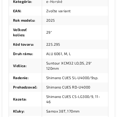
Kategória
:
e-Horské
EAN
:
Zvoľte variant
Rok modelu
:
2025
Veľkosť
29"
kolies
:
Kód tovaru
:
225.295
Druh rámu
:
ALU 6061, M, L
Suntour XCM32 LO,DS, 29"
Vidlica
:
120mm
Radenie
:
Shimano CUES SL-U4000/9sp.
Prehadzovač
:
Shimano CUES RD-U4000
Shimano CUES CS-LG300/9, 11-
Kazeta
:
46
Kľuky
:
Samox 38T, 170mm