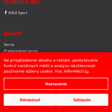
SLEDUJTE NÁS
KOLO Sport
NÁKUP
Servis
Predpredajný servis
Garančný servis
Na prispôsobenie obsahu a reklám, poskytovanie
Rozvoz bicyklov
funkcií sociálnych médií a analýzu návštevnosti
Poradenstvo
používame súbory cookie. Viac informácií
tu
.
My sme KOLO Sport
Nastavenie
Copyright 2026
Kolosport.sk
. Všetky práva vyhradené.
Upraviť nastavenie cookies
Odmietnuť
Súhlasím
Vytvoril Shoptet