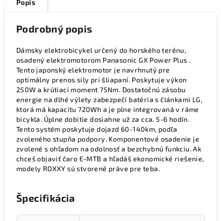
Popis
Podrobný popis
Dámsky elektrobicykel určený do horského terénu,
osadený elektromotorom Panasonic GX Power Plus .
Tento japonský elektromotor je navrhnutý pre
optimálny prenos sily pri šliapaní. Poskytuje výkon
250W a krútiaci moment 75Nm. Dostatočnú zásobu
energie na dlhé výlety zabezpečí batéria s článkami LG,
ktorá má kapacitu 720Wh a je plne integrovaná v ráme
bicykla. Úplne dobitie dosiahne už za cca. 5-6 hodín.
Tento systém poskytuje dojazd 60-140km, podľa
zvoleného stupňa podpory. Komponentové osadenie je
zvolené s ohľadom na odolnosť a bezchybnú funkciu. Ak
chceš objaviť čaro E-MTB a hľadáš ekonomické riešenie,
modely ROXXY sú stvorené práve pre teba.
Špecifikácia