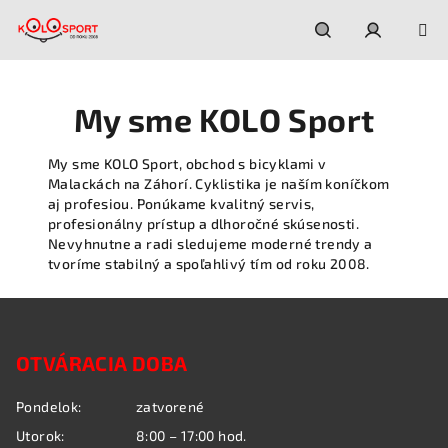
Prejsť
na
obsah
Hľadať
Prihláseni
My sme KOLO Sport
My sme KOLO Sport, obchod s bicyklami v
Malackách na Záhorí. Cyklistika je naším koníčkom
aj profesiou. Ponúkame kvalitný servis,
profesionálny prístup a dlhoročné skúsenosti.
Nevyhnutne a radi sledujeme moderné trendy a
tvoríme stabilný a spoľahlivý tím od roku 2008.
Z
á
OTVÁRACIA DOBA
p
ä
Pondelok:
zatvorené
t
Utorok:
8:00 – 17:00 hod.