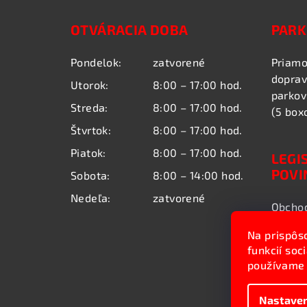
á
OTVÁRACIA DOBA
PARK
p
ä
Pondelok:
zatvorené
Priamo
doprav
t
Utorok:
8:00 – 17:00 hod.
parkov
Streda:
8:00 – 17:00 hod.
i
(5 box
Štvrtok:
8:00 – 17:00 hod.
e
Piatok:
8:00 – 17:00 hod.
LEGI
POVI
Sobota:
8:00 – 14:00 hod.
Nedeľa:
zatvorené
Obchod
tovaru
Na prispôs
Podmie
funkcií soc
údajov
používame 
Nastaven