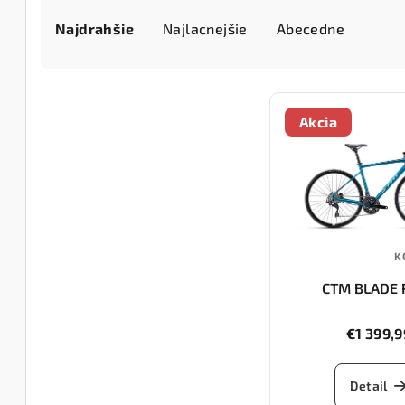
R
Najdrahšie
Najlacnejšie
Abecedne
a
d
V
e
Akcia
ý
n
p
i
i
e
s
p
K
p
r
CTM BLADE 
r
o
o
€1 399,9
d
d
u
Detail