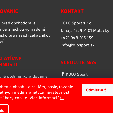
OVANIE
KONTAKT
 pred obchodom je
KOLO Sport s.r.o.,
nou značkou vyhradené
1.mája 12, 901 01 Malacky
isko pre našich zákazníkov
+421 948 015 159
ov).
info@kolosport.sk
SLATÍVNE
SLEDUJTE NÁS
NNOSTI
KOLO Sport
né podmienky a dodanie
obenie obsahu a reklám, poskytovanie
nky ochrany osobných
Odmietnuť
iálnych médií a analýzu návštevnosti
súbory cookie. Viac informácií
tu
.
ie