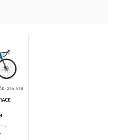
ÓD:
224.438
RACE
9