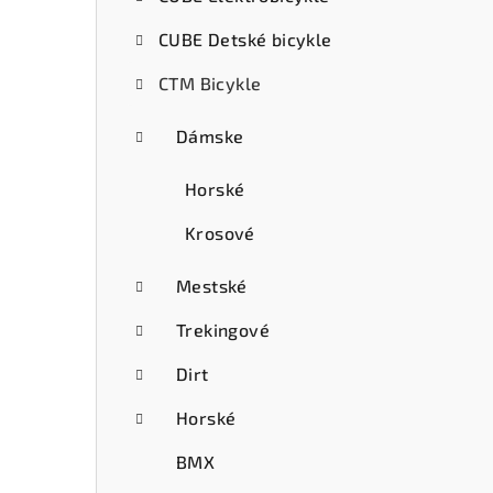
ý
CUBE Detské bicykle
p
CTM Bicykle
a
n
Dámske
e
Horské
l
Krosové
Mestské
Trekingové
Dirt
Horské
BMX