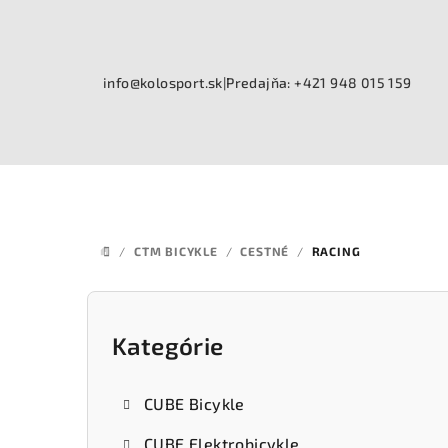
Prejsť
na
obsah
info@kolosport.sk
|
Predajňa: +421 948 015 159
/
CTM BICYKLE
/
CESTNÉ
/
RACING
DOMOV
B
o
Kategórie
Preskočiť
kategórie
č
CUBE Bicykle
n
CUBE Elektrobicykle