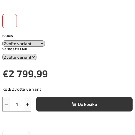
FARBA
VEĽKOSŤ RÁMU
€2 799,99
Jednotková
Kód:
Zvoľte variant
cena:
−
+
Do košíka