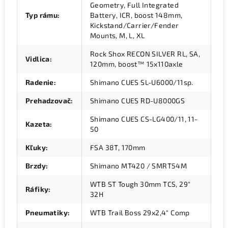
Geometry, Full Integrated
Typ rámu
:
Battery, ICR, boost 148mm,
Kickstand/Carrier/Fender
Mounts, M, L, XL
Rock Shox RECON SILVER RL, SA,
Vidlica
:
120mm, boost™ 15x110axle
Radenie
:
Shimano CUES SL-U6000/11sp.
Prehadzovač
:
Shimano CUES RD-U8000GS
Shimano CUES CS-LG400/11, 11-
Kazeta
:
50
Kľuky
:
FSA 38T, 170mm
Brzdy
:
Shimano MT420 / SMRT54M
WTB ST Tough 30mm TCS, 29"
Ráfiky
:
32H
Pneumatiky
:
WTB Trail Boss 29x2,4" Comp