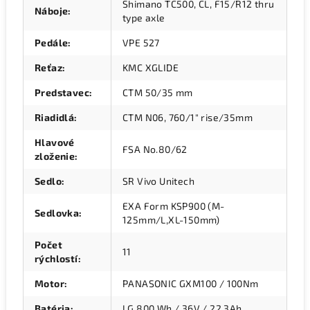
Shimano TC500, CL, F15/R12 thru
Náboje
:
type axle
Pedále
:
VPE 527
Reťaz
:
KMC XGLIDE
Predstavec
:
CTM 50/35 mm
Riadidlá
:
CTM N06, 760/1" rise/35mm
Hlavové
FSA No.80/62
zloženie
:
Sedlo
:
SR Vivo Unitech
EXA Form KSP900 (M-
Sedlovka
:
125mm/L,XL-150mm)
Počet
11
rýchlostí
:
Motor
:
PANASONIC GXM100 / 100Nm
Batéria
:
LG 800 Wh / 36V / 22,3Ah