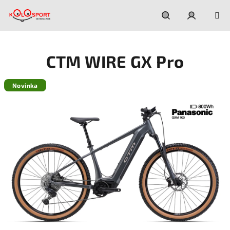
Prejsť
na
obsah
Hľadať
Prihláseni
CTM WIRE GX Pro
Novinka