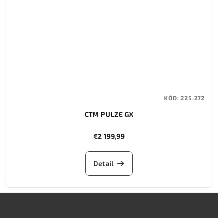
KÓD:
225.272
CTM PULZE GX
€2 199,99
Detail
Z
á