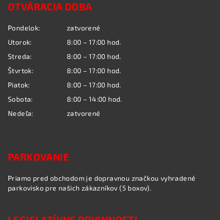
OTVÁRACIA DOBA
p
ä
Pondelok:
zatvorené
t
Utorok:
8:00 – 17:00 hod.
i
Streda:
8:00 – 17:00 hod.
e
Štvrtok:
8:00 – 17:00 hod.
Piatok:
8:00 – 17:00 hod.
Sobota:
8:00 – 14:00 hod.
Nedeľa:
zatvorené
PARKOVANIE
Priamo pred obchodom je dopravnou značkou vyhradené
parkovisko pre našich zákazníkov (5 boxov).
LEGISLATÍVNE POVINNOSTI