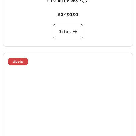
CTM RUBY Pro 27,5"
€2 499,99
Detail
Akcia