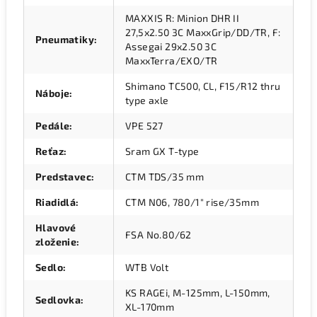
MAXXIS R: Minion DHR II
27,5x2.50 3C MaxxGrip/DD/TR, F:
Pneumatiky
:
Assegai 29x2.50 3C
MaxxTerra/EXO/TR
Shimano TC500, CL, F15/R12 thru
Náboje
:
type axle
Pedále
:
VPE 527
Reťaz
:
Sram GX T-type
Predstavec
:
CTM TDS/35 mm
Riadidlá
:
CTM N06, 780/1" rise/35mm
Hlavové
FSA No.80/62
zloženie
:
Sedlo
:
WTB Volt
KS RAGEi, M-125mm, L-150mm,
Sedlovka
:
XL-170mm