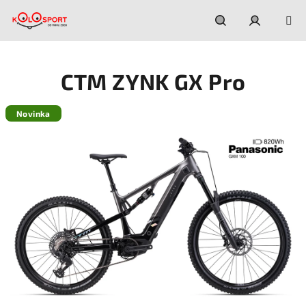
Prejsť
na
obsah
Hľadať
Prihláseni
CTM ZYNK GX Pro
Novinka