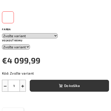
FARBA
VEĽKOSŤ RÁMU
€4 099,99
Jednotková
Kód:
Zvoľte variant
cena:
−
+
Do košíka