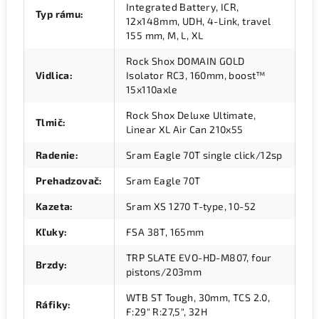
Integrated Battery, ICR,
Typ rámu
:
12x148mm, UDH, 4-Link, travel
155 mm, M, L, XL
Rock Shox DOMAIN GOLD
Vidlica
:
Isolator RC3, 160mm, boost™
15x110axle
Rock Shox Deluxe Ultimate,
Tlmič
:
Linear XL Air Can 210x55
Radenie
:
Sram Eagle 70T single click/12sp
Prehadzovač
:
Sram Eagle 70T
Kazeta
:
Sram XS 1270 T-type, 10-52
Kľuky
:
FSA 38T, 165mm
TRP SLATE EVO-HD-M807, four
Brzdy
:
pistons/203mm
WTB ST Tough, 30mm, TCS 2.0,
Ráfiky
:
F:29" R:27,5", 32H