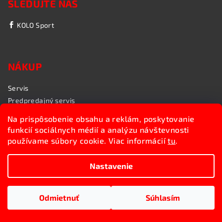
SLEDUJTE NÁS
KOLO Sport
NÁKUP
Servis
Predpredajný servis
Garančný servis
Na prispôsobenie obsahu a reklám, poskytovanie
Rozvoz bicyklov
funkcií sociálnych médií a analýzu návštevnosti
Poradenstvo
používame súbory cookie. Viac informácií
tu
.
My sme KOLO Sport
Nastavenie
Copyright 2026
Kolosport.sk
. Všetky práva vyhradené.
Upraviť nastavenie cookies
Odmietnuť
Súhlasím
Vytvoril Shoptet