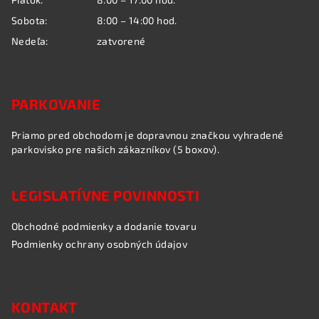
v
k
Sobota:
8:00 – 14:00 hod.
y
Nedeľa:
zatvorené
v
ý
p
i
PARKOVANIE
s
u
Priamo pred obchodom je dopravnou značkou vyhradené
parkovisko pre našich zákazníkov (5 boxov).
LEGISLATÍVNE POVINNOSTI
Obchodné podmienky a dodanie tovaru
Podmienky ochrany osobných údajov
KONTAKT