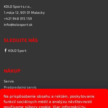
KOLO Sport s.r.o.,
1.mája 12, 901 01 Malacky
+421 948 015 159
info@kolosport.sk
SLEDUJTE NÁS
KOLO Sport
NÁKUP
Servis
Predpredajný servis
Garančný servis
Na prispôsobenie obsahu a reklám, poskytovanie
Rozvoz bicyklov
funkcií sociálnych médií a analýzu návštevnosti
Poradenstvo
používame súbory cookie. Viac informácií
tu
.