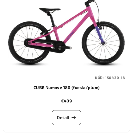
i
s
p
r
o
d
u
k
t
KÓD:
150420-18
o
CUBE Numove 180 (fucsia/plum)
v
€409
Detail