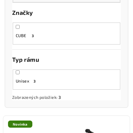
o
Značky
d
u
k
CUBE
3
t
o
v
Typ rámu
Unisex
3
Zobrazených položiek:
3
V
ý
Novinka
p