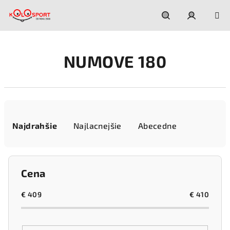
Prejsť
na
obsah
Hľadať
Prihláseni
NUMOVE 180
R
a
Najdrahšie
Najlacnejšie
Abecedne
d
e
n
Cena
i
e
€
409
€
410
p
r