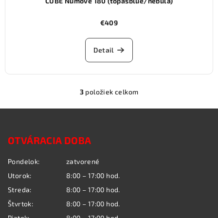
CUBE Numove 180 (topasblue/nebula)
€409
Detail
3
položiek celkom
O
v
Z
l
á
á
OTVÁRACIA DOBA
p
d
a
ä
Pondelok:
zatvorené
c
t
i
Utorok:
8:00 – 17:00 hod.
i
e
Streda:
8:00 – 17:00 hod.
e
p
Štvrtok:
8:00 – 17:00 hod.
r
Piatok:
8:00 – 17:00 hod.