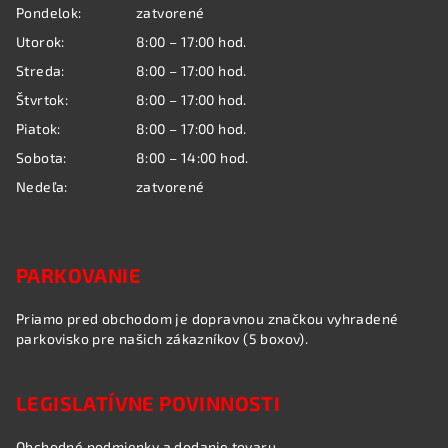
ä
Pondelok:
zatvorené
c
t
i
Utorok:
8:00 – 17:00 hod.
i
e
Streda:
8:00 – 17:00 hod.
e
p
Štvrtok:
8:00 – 17:00 hod.
r
Piatok:
8:00 – 17:00 hod.
v
k
Sobota:
8:00 – 14:00 hod.
y
Nedeľa:
zatvorené
v
ý
p
i
PARKOVANIE
s
u
Priamo pred obchodom je dopravnou značkou vyhradené
parkovisko pre našich zákazníkov (5 boxov).
LEGISLATÍVNE POVINNOSTI
Obchodné podmienky a dodanie tovaru