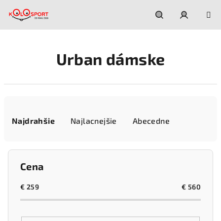
Prejsť
na
obsah
Hľadať
Prihláseni
Urban dámske
R
a
Najdrahšie
Najlacnejšie
Abecedne
d
e
n
Cena
i
e
€
259
€
560
p
r