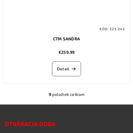
KÓD:
225.242
CTM SANDRA
€259,99
Detail
9
položiek celkom
O
v
Z
l
á
á
OTVÁRACIA DOBA
p
d
a