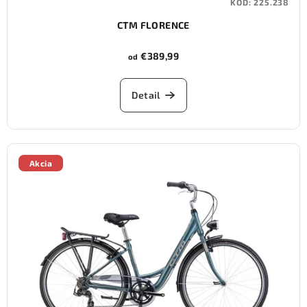
KÓD:
225.238
CTM FLORENCE
€389,99
od
Detail
Akcia