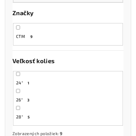
o
Značky
d
u
k
CTM
9
t
o
v
Veľkosť kolies
24"
1
26"
3
28"
5
Zobrazených položiek:
9