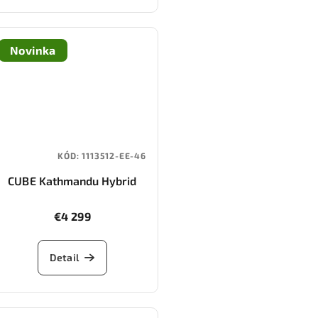
Novinka
KÓD:
1113512-EE-46
CUBE Kathmandu Hybrid
ONE11 HPC Pro 800
(hazeblue/blue)
€4 299
Detail