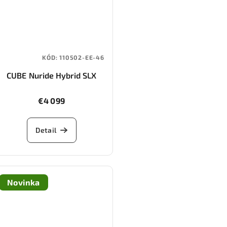
KÓD:
110502-EE-46
CUBE Nuride Hybrid SLX
800 (black/gold)
€4 099
Detail
Novinka