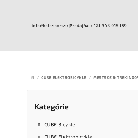
Prejsť
na
obsah
info@kolosport.sk
|
Predajňa: +421 948 015 159
/
CUBE ELEKTROBICYKLE
/
MESTSKÉ & TREKINGO
DOMOV
B
o
Kategórie
Preskočiť
kategórie
č
CUBE Bicykle
n
CUBE Elektrobicykle