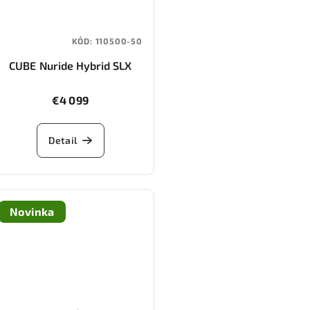
KÓD:
110500-50
CUBE Nuride Hybrid SLX
800 (black/gold)
€4 099
Detail
Novinka