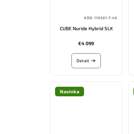
KÓD:
110501-T-46
CUBE Nuride Hybrid SLX
800 (black/gold)
€4 099
Detail
Novinka