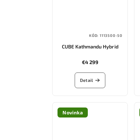
KÓD:
1113500-50
CUBE Kathmandu Hybrid
ONE11 HPC Pro 800
(slapgrey/black)
€4 299
Detail
Novinka