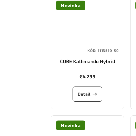
Novinka
KÓD:
1113510-50
CUBE Kathmandu Hybrid
ONE11 HPC Pro 800
(hazeblue/blue)
€4 299
Detail
Novinka