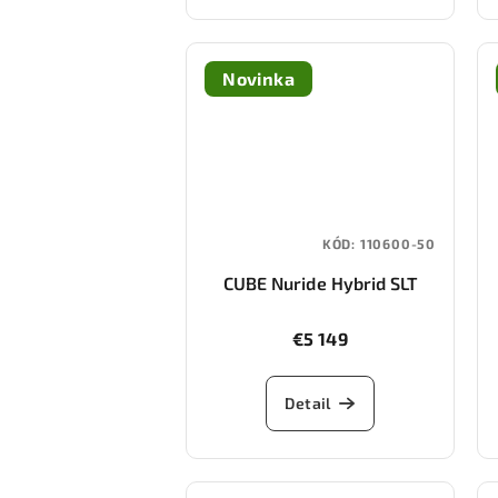
Novinka
KÓD:
110600-50
CUBE Nuride Hybrid SLT
800 (stellar/chrome)
€5 149
Detail