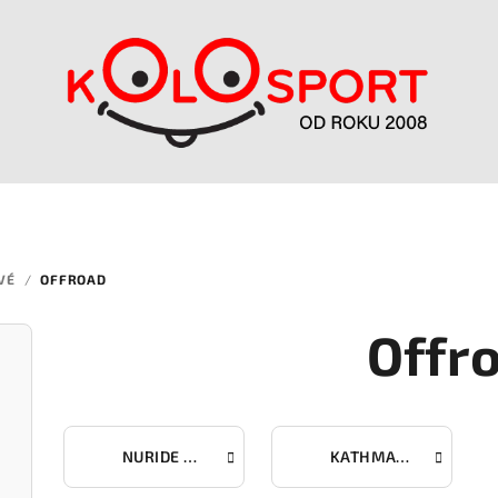
VÉ
/
OFFROAD
Offr
NURIDE HYBRID
KATHMANDU HYBRID ONE11 HPC