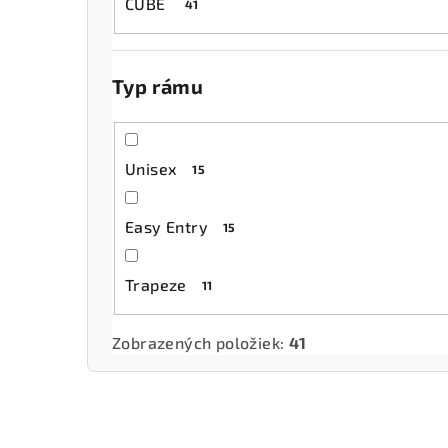
CUBE
41
Typ rámu
Unisex
15
Easy Entry
15
Trapeze
11
Zobrazených položiek:
41