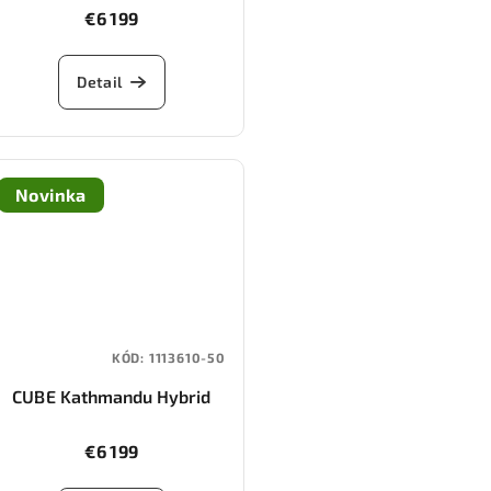
(carbon/silverdust)
€6 199
Detail
Novinka
KÓD:
1113610-50
CUBE Kathmandu Hybrid
ONE11 HPC SLT 800
(glintsand/oatgrey)
€6 199