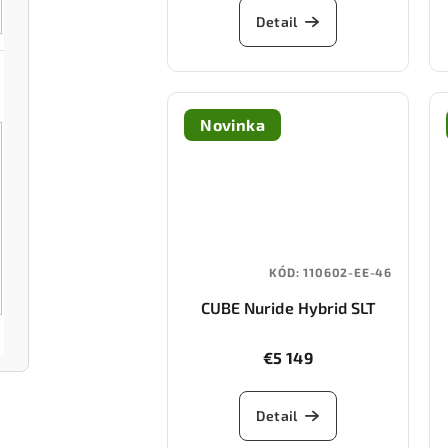
Detail
Novinka
KÓD:
110602-EE-46
CUBE Nuride Hybrid SLT
800 (stellar/chrome)
€5 149
Detail