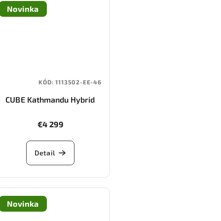
Novinka
KÓD:
1113502-EE-46
CUBE Kathmandu Hybrid
ONE11 HPC Pro 800
(slapgrey/black)
€4 299
Detail
Novinka