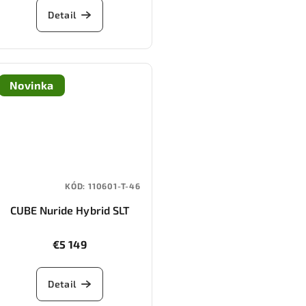
Detail
Novinka
KÓD:
110601-T-46
CUBE Nuride Hybrid SLT
800 (stellar/chrome)
€5 149
Detail