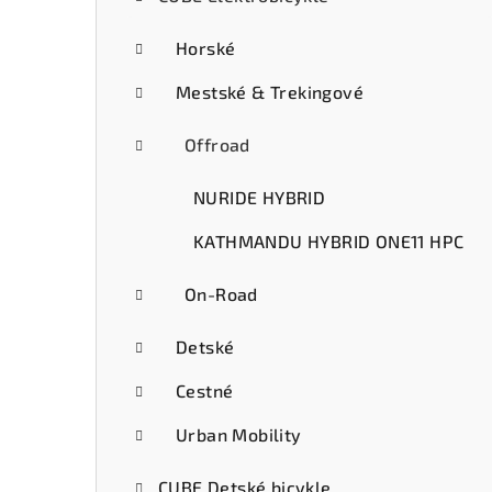
ý
p
Horské
a
Mestské & Trekingové
n
Offroad
e
NURIDE HYBRID
l
KATHMANDU HYBRID ONE11 HPC
On-Road
Detské
Cestné
Urban Mobility
CUBE Detské bicykle