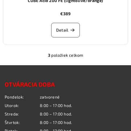
CUBE Acid 200 FE (lightolive/orange)
€389
Detail
3
položiek celkom
O
v
Z
l
á
á
OTVÁRACIA DOBA
p
d
a
ä
Pondelok:
zatvorené
c
t
i
Utorok:
8:00 – 17:00 hod.
i
e
Streda:
8:00 – 17:00 hod.
e
p
Štvrtok:
8:00 – 17:00 hod.
r
Piatok:
8:00 – 17:00 hod.