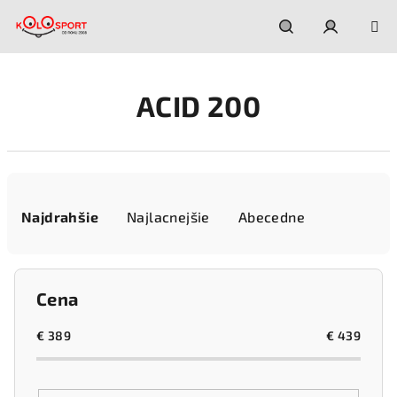
Prejsť
na
obsah
Hľadať
Prihláseni
ACID 200
R
a
Najdrahšie
Najlacnejšie
Abecedne
d
e
n
Cena
i
e
€
389
€
439
p
r