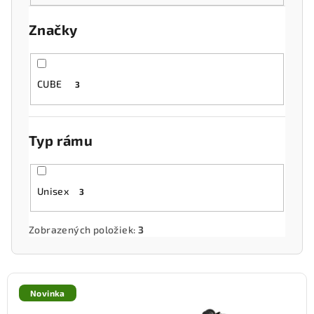
o
Značky
d
u
k
CUBE
3
t
o
v
Typ rámu
Unisex
3
Zobrazených položiek:
3
V
ý
Novinka
p