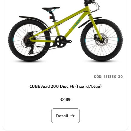
i
s
p
r
o
d
u
k
t
KÓD:
151350-20
o
CUBE Acid 200 Disc FE (lizard/blue)
v
€439
Detail