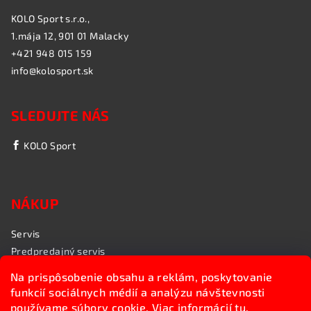
KOLO Sport s.r.o.,
1.mája 12, 901 01 Malacky
+421 948 015 159
info@kolosport.sk
SLEDUJTE NÁS
KOLO Sport
NÁKUP
Servis
Predpredajný servis
Garančný servis
Na prispôsobenie obsahu a reklám, poskytovanie
Rozvoz bicyklov
funkcií sociálnych médií a analýzu návštevnosti
Poradenstvo
používame súbory cookie. Viac informácií
tu
.