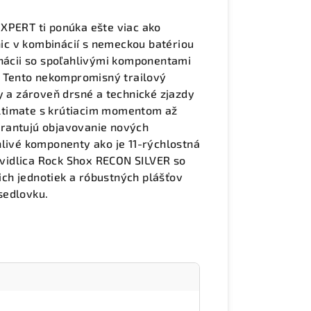
XPERT ti ponúka ešte viac ako
c v kombinácií s nemeckou batériou
ácii so spoľahlivými komponentami
ť. Tento nekompromisný trailový
y a zároveň drsné a technické zjazdy
ltimate s krútiacim momentom až
arantujú objavovanie nových
hlivé komponenty ako je 11-rýchlostná
vidlica Rock Shox RECON SILVER so
ch jednotiek a róbustných plášťov
sedlovku.