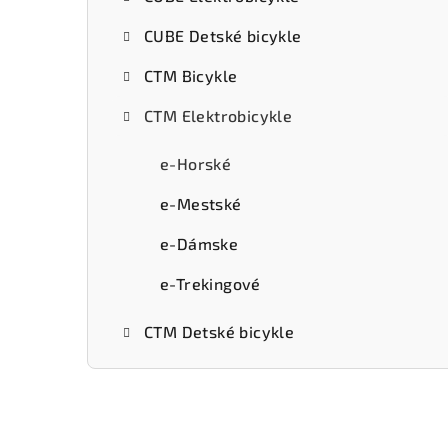
ý
CUBE Detské bicykle
p
CTM Bicykle
a
CTM Elektrobicykle
n
e
e-Horské
l
e-Mestské
e-Dámske
e-Trekingové
CTM Detské bicykle