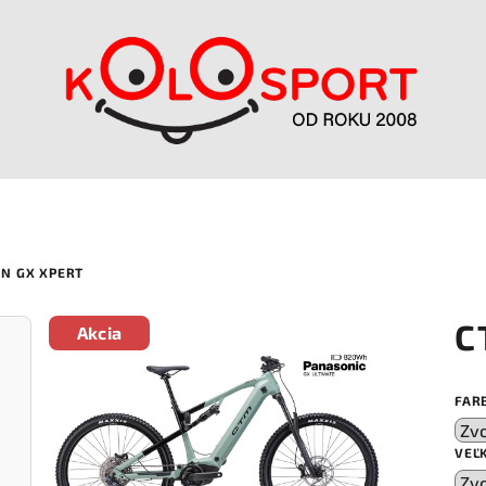
N GX XPERT
C
Akcia
FAR
VEĽ