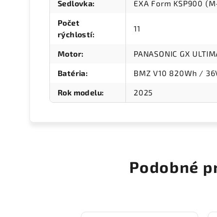
Sedlovka
:
EXA Form KSP900 (M
Počet
11
rýchlostí
:
Motor
:
PANASONIC GX ULTIM
Batéria
:
BMZ V10 820Wh / 36V
Rok modelu
:
2025
Podobné p