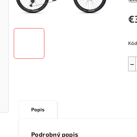
€
Jed
cen
Kód
−
Popis
Podrobný popis