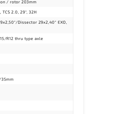
ton / rotor 203mm
TCS 2.0, 29", 32H
9x2,50"/Dissector 29x2,40" EXO,
15/R12 thru type axle
e/35mm