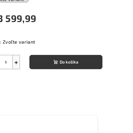
3 599,99
notková
a:
:
Zvoľte variant
+
Do košíka