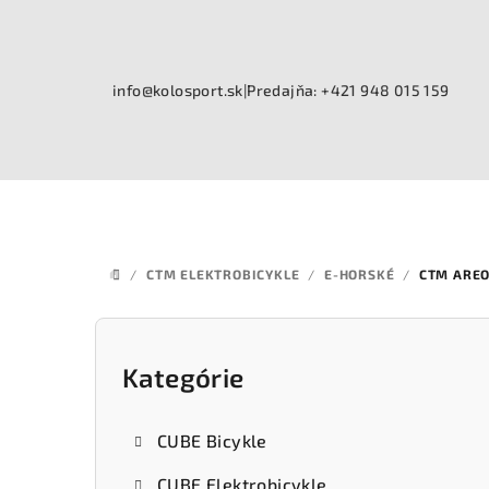
Prejsť
na
obsah
info@kolosport.sk
|
Predajňa: +421 948 015 159
/
CTM ELEKTROBICYKLE
/
E-HORSKÉ
/
CTM AREO
DOMOV
B
o
Kategórie
Preskočiť
kategórie
č
CUBE Bicykle
n
CUBE Elektrobicykle