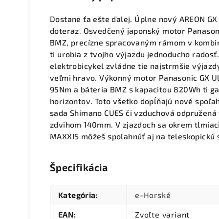
Dostane ťa ešte ďalej. Úplne nový AREON GX 
doteraz. Osvedčený japonský motor Panasoni
BMZ, precízne spracovaným rámom v kombin
ti urobia z tvojho výjazdu jednoducho rados
elektrobicykel zvládne tie najstrmšie výjazd
veľmi hravo. Výkonný motor Panasonic GX U
95Nm a báteria BMZ s kapacitou 820Wh ti g
horizontov. Toto všetko dopĺňajú nové spoľa
sada Shimano CUES či vzduchová odpružená 
zdvihom 140mm. V zjazdoch sa okrem tlmiaci
MAXXIS môžeš spoľahnúť aj na teleskopickú 
Špecifikácia
Kategória
:
e-Horské
EAN
:
Zvoľte variant