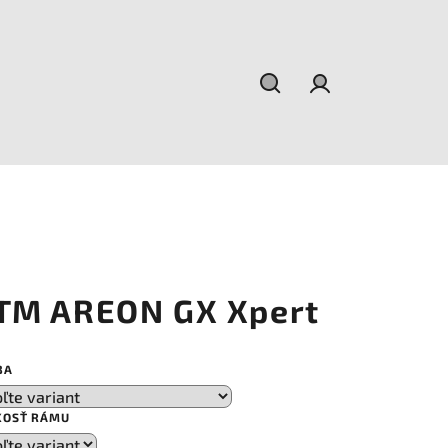
Hľadať
Prihlásenie
TM AREON GX Xpert
BA
KOSŤ RÁMU