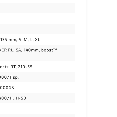
 135 mm, S, M, L, XL
VER RL, SA, 140mm, boost™
ect+ RT, 210x55
000/11sp.
8000GS
00/11, 11-50