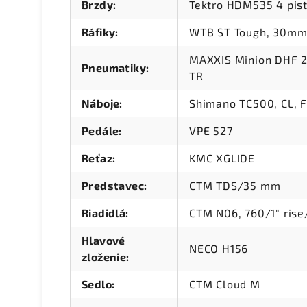
Brzdy
:
Tektro HDM535 4 pis
Ráfiky
:
WTB ST Tough, 30mm, 
MAXXIS Minion DHF 2
Pneumatiky
:
TR
Náboje
:
Shimano TC500, CL, F
Pedále
:
VPE 527
Reťaz
:
KMC XGLIDE
Predstavec
:
CTM TDS/35 mm
Riadidlá
:
CTM N06, 760/1" ris
Hlavové
NECO H156
zloženie
:
Sedlo
:
CTM Cloud M