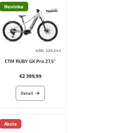
Novinka
KÓD:
226.243
CTM RUBY GX Pro 27,5"
€2 399,99
Detail
Akcia