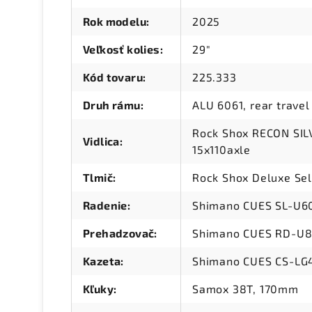
Rok modelu
:
2025
Veľkosť kolies
:
29"
Kód tovaru
:
225.333
Druh rámu
:
ALU 6061, rear travel
Rock Shox RECON SIL
Vidlica
:
15x110axle
Tlmič
:
Rock Shox Deluxe Sel
Radenie
:
Shimano CUES SL-U6
Prehadzovač
:
Shimano CUES RD-U
Kazeta
:
Shimano CUES CS-LG4
Kľuky
:
Samox 38T, 170mm