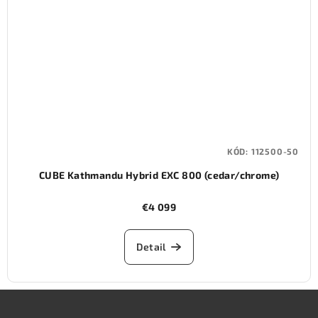
KÓD:
112500-50
CUBE Kathmandu Hybrid EXC 800 (cedar/chrome)
€4 099
Detail
Z