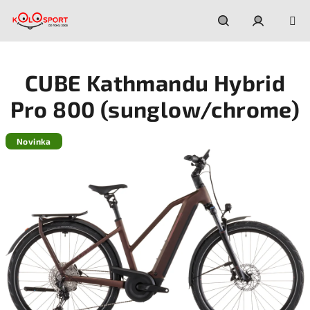
Prejsť
na
obsah
Hľadať
Prihláseni
CUBE Kathmandu Hybrid
Pro 800 (sunglow/chrome)
Novinka