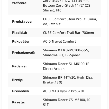
Zero-Stack 1 1/2" (ZS 56mm),
zloženie
:
Bottom Zero-Stack 1 1/2" (ZS
56mm), HIC
CUBE Comfort Stem Pro, 31.8mm,
Predstavec
:
Adjustable
Riadidlá
:
CUBE Comfort Trail Bar, 700mm
Rukoväte
:
ACID Travel Comfort
Shimano XT RD-M8100-SGS,
Prehadzovač
:
ShadowPlus, 12-Speed
Shimano Deore SL-M6100-IR,
Radenie
:
Direct Attach
Shimano BR-MT420, Hydr. Disc
Brzdy
:
Brake (180)
Prevodník
:
ACID MTB Hybrid Pro, 40T
Shimano Deore CS-M6100, 10-
Kazeta
:
51T