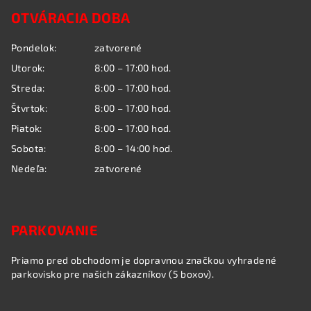
á
OTVÁRACIA DOBA
p
ä
Pondelok:
zatvorené
t
Utorok:
8:00 – 17:00 hod.
i
Streda:
8:00 – 17:00 hod.
e
Štvrtok:
8:00 – 17:00 hod.
Piatok:
8:00 – 17:00 hod.
Sobota:
8:00 – 14:00 hod.
Nedeľa:
zatvorené
PARKOVANIE
Priamo pred obchodom je dopravnou značkou vyhradené
parkovisko pre našich zákazníkov (5 boxov).