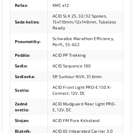
Reťaz
:
KMC e12
ACID SLX 25, 32/32 Spokes,
Sada kolies
:
15x110mm/12x148mm, Tubeless
Ready
Schwalbe Marathon Efficiency,
Pneumatiky
:
PerfL, 55-622
Pedále
:
ACID PP Trekking
Sedlo
:
ACID Sequence 180
Sedlovka
:
SR Suntour NVX, 31.6mm
ACID Front Light PRO-E 150 X-
Svetlo
:
Connect, 12V, DC
Zadné
ACID Mudguard Rear Light PRO-
svetlo
:
E, 12V, DC
Stojan
:
ACID FM Pure Kickstand
Blatník
:
ACID 65 Integrated Carrier 3.0