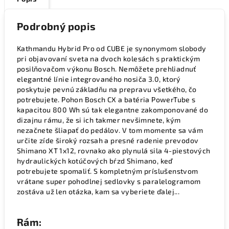
Podrobný popis
Kathmandu Hybrid Pro od CUBE je synonymom slobody
pri objavovaní sveta na dvoch kolesách s praktickým
posilňovačom výkonu Bosch. Nemôžete prehliadnuť
elegantné línie integrovaného nosiča 3.0, ktorý
poskytuje pevnú základňu na prepravu všetkého, čo
potrebujete. Pohon Bosch CX a batéria PowerTube s
kapacitou 800 Wh sú tak elegantne zakomponované do
dizajnu rámu, že si ich takmer nevšimnete, kým
nezačnete šliapať do pedálov. V tom momente sa vám
určite zíde široký rozsah a presné radenie prevodov
Shimano XT 1x12, rovnako ako plynulá sila 4-piestových
hydraulických kotúčových bŕzd Shimano, keď
potrebujete spomaliť. S kompletným príslušenstvom
vrátane super pohodlnej sedlovky s paralelogramom
zostáva už len otázka, kam sa vyberiete ďalej...
Rám: