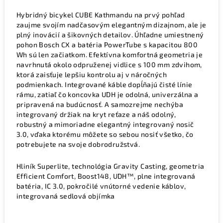
Hybridný bicykel CUBE Kathmandu na prvý pohľad
zaujme svojím nadčasovým elegantným dizajnom, ale je
plný inovácií a šikovných detailov. Úhľadne umiestnený
pohon Bosch CX a batéria PowerTube s kapacitou 800
Wh sú len začiatkom. Efektívna komfortná geometria je
navrhnutá okolo odpruženej vidlice s 100 mm zdvihom,
ktorá zaisťuje lepšiu kontrolu aj v náročných
podmienkach. Integrované káble dopĺňajú čisté línie
rámu, zatiaľ čo koncovka UDH je odolná, univerzálna a
pripravená na budúcnosť. A samozrejme nechýba
integrovaný držiak na kryt reťaze a náš odolný,
robustný a mimoriadne elegantný integrovaný nosič
3.0, vďaka ktorému môžete so sebou nosiť všetko, čo
potrebujete na svoje dobrodružstvá.
Hliník Superlite, technológia Gravity Casting, geometria
Efficient Comfort, Boost148, UDH™, plne integrovaná
batéria, IC 3.0, pokročilé vnútorné vedenie káblov,
integrovaná sedlová objímka