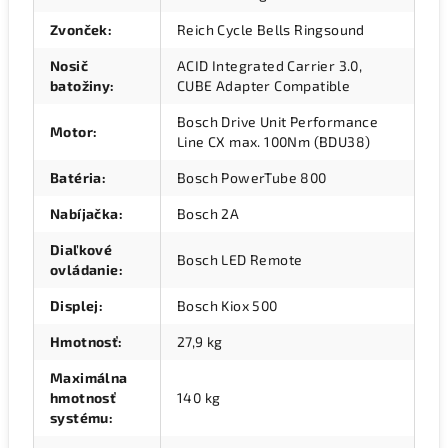
Zvonček
:
Reich Cycle Bells Ringsound
Nosič
ACID Integrated Carrier 3.0,
batožiny
:
CUBE Adapter Compatible
Bosch Drive Unit Performance
Motor
:
Line CX max. 100Nm (BDU38)
Batéria
:
Bosch PowerTube 800
Nabíjačka
:
Bosch 2A
Diaľkové
Bosch LED Remote
ovládanie
:
Displej
:
Bosch Kiox 500
Hmotnosť
:
27,9 kg
Maximálna
hmotnosť
140 kg
systému
: