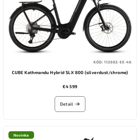
KÓD:
112602-EE-46
CUBE Kathmandu Hybrid SLX 800 (silverdust/chrome)
€4 599
Detail
Novinka