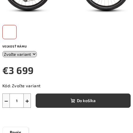
VEĽKOSŤ RÁMU
€3 699
Jednotková
Kód:
Zvoľte variant
cena:
−
+
Do košíka
Popis