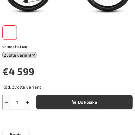
VEĽKOSŤ RÁMU
€4 599
Jednotková
Kód:
Zvoľte variant
cena:
−
+
Do košíka
Popis