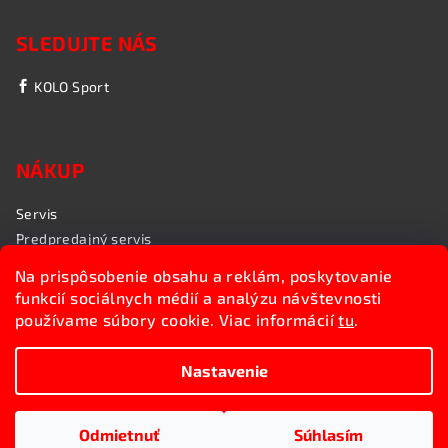
SLEDUJTE NÁS
KOLO Sport
NÁKUP
Servis
Predpredajný servis
Garančný servis
Na prispôsobenie obsahu a reklám, poskytovanie
Rozvoz bicyklov
funkcií sociálnych médií a analýzu návštevnosti
Poradenstvo
používame súbory cookie. Viac informácií
tu
.
My sme KOLO Sport
Nastavenie
Copyright 2026
Kolosport.sk
. Všetky práva vyhradené.
Upraviť nastavenie cookies
Odmietnuť
Súhlasím