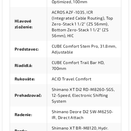
Optimized, 100mm
ACROS AZF-1035, ICR
(Integrated Cable Routing), Top
Hlavové
Zero-Stack 1 1/2" (ZS 56mm),
zloženie
:
Bottom Zero-Stack 1 1/2" (ZS
56mm), HIC
CUBE Comfort Stem Pro, 31.8mm,
Predstavec
:
Adjustable
CUBE Comfort Trail Bar HD,
Riadidlá
:
700mm
Rukoväte
:
ACID Travel Comfort
Shimano XT Di2 RD-M8260-SGS,
Prehadzovač
:
12-Speed, Electronic Shifting
System
Shimano Deore Di2 SW-M6250-
Radenie
:
IR, Direct Attach
Shimano XT BR-M8120, Hydr.
Brzdy
: