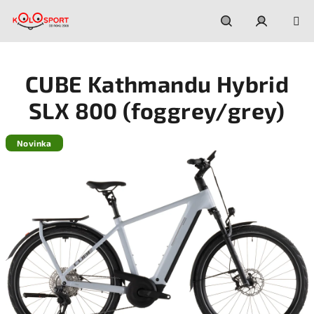
Prejsť
na
obsah
Hľadať
Prihláseni
CUBE Kathmandu Hybrid
SLX 800 (foggrey/grey)
Novinka