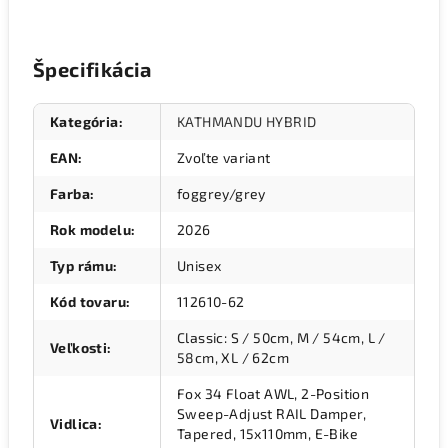
Špecifikácia
Kategória
:
KATHMANDU HYBRID
EAN
:
Zvoľte variant
Farba
:
foggrey/grey
Rok modelu
:
2026
Typ rámu
:
Unisex
Kód tovaru
:
112610-62
Classic: S / 50cm, M / 54cm, L /
Veľkosti
:
58cm, XL / 62cm
Fox 34 Float AWL, 2-Position
Sweep-Adjust RAIL Damper,
Vidlica
:
Tapered, 15x110mm, E-Bike