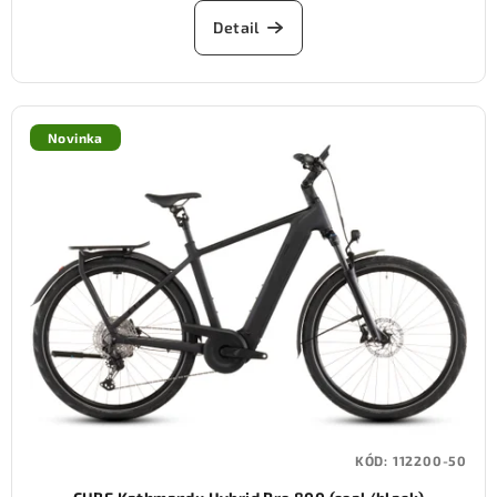
Detail
Novinka
KÓD:
112200-50