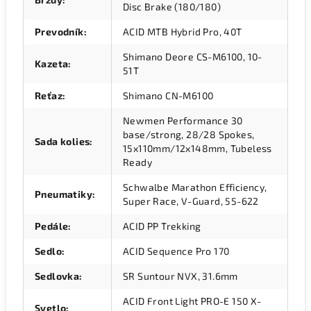
Disc Brake (180/180)
Prevodník
:
ACID MTB Hybrid Pro, 40T
Shimano Deore CS-M6100, 10-
Kazeta
:
51T
Reťaz
:
Shimano CN-M6100
Newmen Performance 30
base/strong, 28/28 Spokes,
Sada kolies
:
15x110mm/12x148mm, Tubeless
Ready
Schwalbe Marathon Efficiency,
Pneumatiky
:
Super Race, V-Guard, 55-622
Pedále
:
ACID PP Trekking
Sedlo
:
ACID Sequence Pro 170
Sedlovka
:
SR Suntour NVX, 31.6mm
ACID Front Light PRO-E 150 X-
Svetlo
: