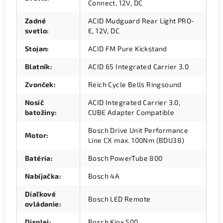
Connect, 12V, DC
Zadné
ACID Mudguard Rear Light PRO-
svetlo
:
E, 12V, DC
Stojan
:
ACID FM Pure Kickstand
Blatník
:
ACID 65 Integrated Carrier 3.0
Zvonček
:
Reich Cycle Bells Ringsound
Nosič
ACID Integrated Carrier 3.0,
batožiny
:
CUBE Adapter Compatible
Bosch Drive Unit Performance
Motor
:
Line CX max. 100Nm (BDU38)
Batéria
:
Bosch PowerTube 800
Nabíjačka
:
Bosch 4A
Diaľkové
Bosch LED Remote
ovládanie
:
Displej
:
Bosch Kiox 500