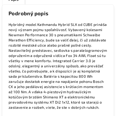
Podrobný popis
Hybridný model Kathmandu Hybrid SLX od CUBE prináša
nový význam pojmu spoľahlivosť. Vybavený kolesami
Newmen Performance 30 s pneumatikami Schwalbe
Marathon Efficiency, bude sa valiť ďalej, či už zdolávate
rozbité mestské ulice alebo prašné poľné cesty.
Nastaviteľný predstavec, sedlovka s paralelogramovým
odpružením a odpružená vidlica Fox 34 AWL Float sú tu
všetky v mene komfortu. Integrated Carrier 3.0 je
odolný, elegantný a univerzálny spôsob, ako prevážať
všetko, čo potrebujete, a k dispozícii je aj kompletná
sada príslušenstva. Batéria s kapacitou 800 Wh
zaručuje dostatok energie na napájanie pohonu Bosch
CX a jeho pedálovej asistencie s krútiacim momentom
až 100 Nm. A vďaka 4-piestovým hydraulickým
kotúčovým brzdám Shimano XT a elektronickému
prevodovému systému XT Di2 1x12, ktoré sa starajú o
zastavenie a rozbeh, viete, že ste v dobrých rukách.