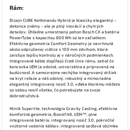
Rám:
Dizajn CUBE Kathmandu Hybrid je klasicky elegantný –
dokonca známy – ale je plný inovácií a chytrých
detailov. Úhľadne umiestnený pohon Bosch CX a batéria
PowerTube s kapacitou 800 Wh sú len začiatkom.
Efektívna geometria Comfort Geometry je navrhnutá
okolo odpruženej vidlice s 100 mm zdvihom, ktorá
zaisťuje lepšiu kontrolu aj v náročných podmienkach.
Integrované káble dopĺňajú čisté línie rámu, zatiaľ čo
koncovka UDH je odolná, univerzálna a pripravená na
budúcnosť. A samozrejme nechýba integrovaný držiak
na kryt reťaze a náš odolný, robustný a mimoriadne
elegantný integrovaný nosič 3.0, vďaka ktorému môžete
so sebou nosiť všetko, čo potrebujete na svoje
dobrodružstvá.
Hliník Superlite, technológia Gravity Casting, efektívna
komfortná geometria, Boost148, UDH™, plne
integrovaná batéria, integrovaný nosič 3.0, pokročilé
vnútorné vedenie káblov, integrovaná sedlová objímka