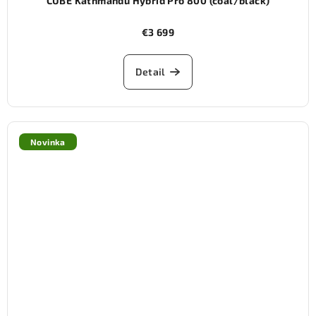
CUBE Kathmandu Hybrid Pro 800 (coal/black)
€3 699
Detail
Novinka