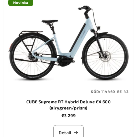
ý
Novinka
p
i
s
p
r
o
d
u
k
t
KÓD:
114460-EE-42
o
CUBE Supreme RT Hybrid Deluxe EX 600
v
(airygreen/prism)
€3 299
Detail