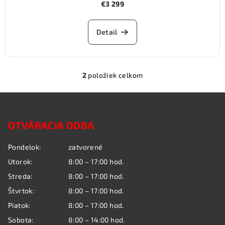
€3 299
Detail
2
položiek celkom
O
v
Z
l
á
á
OTVÁRACIA DOBA
p
d
a
ä
Pondelok:
zatvorené
c
t
i
Utorok:
8:00 – 17:00 hod.
i
e
Streda:
8:00 – 17:00 hod.
e
p
Štvrtok:
8:00 – 17:00 hod.
r
Piatok:
8:00 – 17:00 hod.
v
k
Sobota:
8:00 – 14:00 hod.