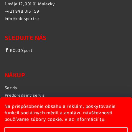
1.mája 12, 901 01 Malacky
+421 948 015 159
info@kolosport.sk
SLEDUJTE NÁS
KOLO Sport
NÁKUP
Servis
Predpredajný servis
Garančný servis
Na prispôsobenie obsahu a reklám, poskytovanie
Rozvoz bicyklov
funkcií sociálnych médií a analýzu návštevnosti
Poradenstvo
používame súbory cookie. Viac informácií
tu
.
My sme KOLO Sport