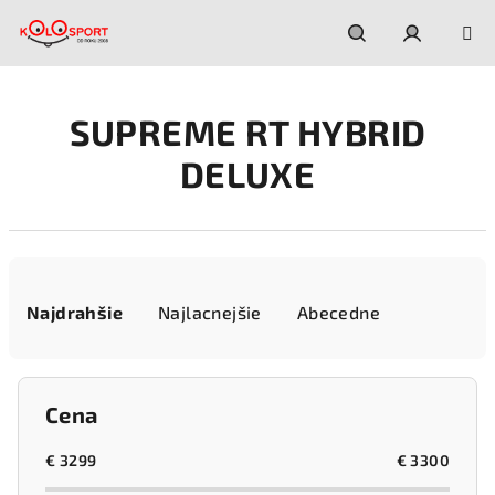
Prejsť
na
obsah
Hľadať
Prihláseni
SUPREME RT HYBRID
DELUXE
R
a
Najdrahšie
Najlacnejšie
Abecedne
d
e
n
Cena
i
e
€
3299
€
3300