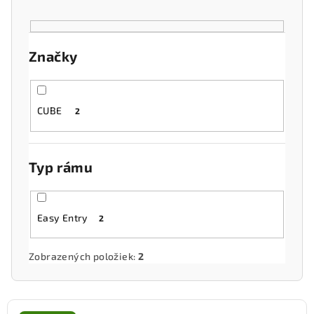
p
r
o
Značky
d
u
k
CUBE
2
t
o
v
Typ rámu
Easy Entry
2
Zobrazených položiek:
2
V