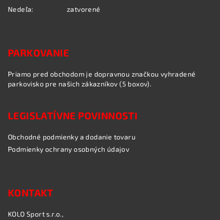
y
Nedeľa:
zatvorené
v
ý
p
i
PARKOVANIE
s
u
Priamo pred obchodom je dopravnou značkou vyhradené
parkovisko pre našich zákazníkov (5 boxov).
LEGISLATÍVNE POVINNOSTI
Obchodné podmienky a dodanie tovaru
Podmienky ochrany osobných údajov
KONTAKT
KOLO Sport s.r.o.,