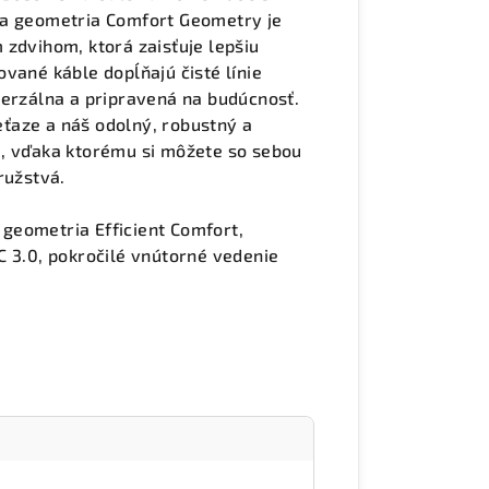
na geometria Comfort Geometry je
 zdvihom, ktorá zaisťuje lepšiu
vané káble dopĺňajú čisté línie
verzálna a pripravená na budúcnosť.
ťaze a náš odolný, robustný a
0, vďaka ktorému si môžete so sebou
ružstvá.
, geometria Efficient Comfort,
C 3.0, pokročilé vnútorné vedenie