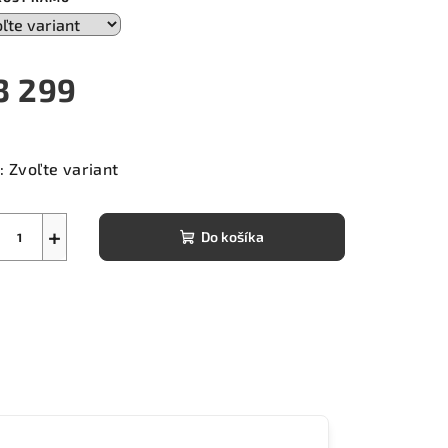
3 299
notková
a:
:
Zvoľte variant
+
Do košíka