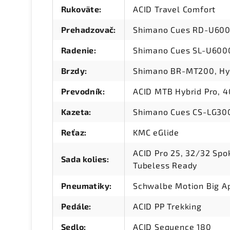
Rukoväte
:
ACID Travel Comfort
Prehadzovač
:
Shimano Cues RD-U600
Radenie
:
Shimano Cues SL-U6000
Brzdy
:
Shimano BR-MT200, Hyd
Prevodník
:
ACID MTB Hybrid Pro, 
Kazeta
:
Shimano Cues CS-LG300
Reťaz
:
KMC eGlide
ACID Pro 25, 32/32 Sp
Sada kolies
:
Tubeless Ready
Pneumatiky
:
Schwalbe Motion Big Ap
Pedále
:
ACID PP Trekking
Sedlo
:
ACID Sequence 180