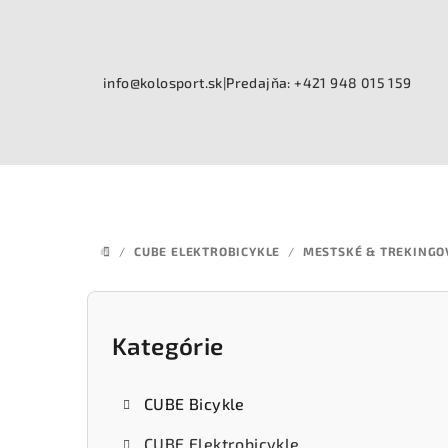
Prejsť
na
obsah
info@kolosport.sk
|
Predajňa: +421 948 015 159
/
CUBE ELEKTROBICYKLE
/
MESTSKÉ & TREKINGO
DOMOV
B
o
Kategórie
Preskočiť
kategórie
č
CUBE Bicykle
n
CUBE Elektrobicykle