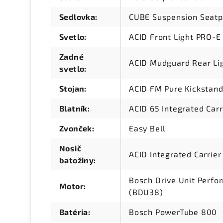
Sedlovka
:
CUBE Suspension Seatp
Svetlo
:
ACID Front Light PRO-E
Zadné
ACID Mudguard Rear Lig
svetlo
:
Stojan
:
ACID FM Pure Kickstan
Blatník
:
ACID 65 Integrated Carr
Zvonček
:
Easy Bell
Nosič
ACID Integrated Carrie
batožiny
:
Bosch Drive Unit Perf
Motor
:
(BDU38)
Batéria
:
Bosch PowerTube 800