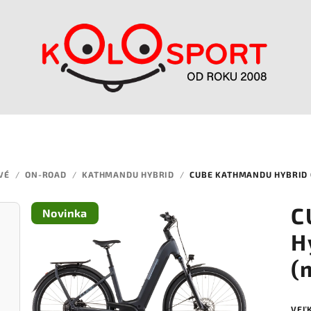
VÉ
/
ON-ROAD
/
KATHMANDU HYBRID
/
CUBE KATHMANDU HYBRID 
C
Novinka
H
(
VEĽ