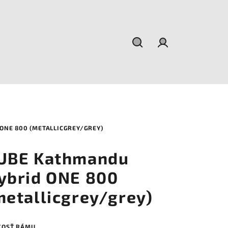
Hľadať
Prihlásenie
ONE 800 (METALLICGREY/GREY)
UBE Kathmandu
ybrid ONE 800
metallicgrey/grey)
KOSŤ RÁMU