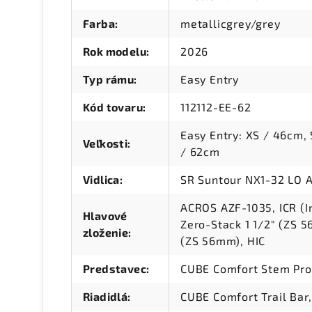
Farba
:
metallicgrey/grey
Rok modelu
:
2026
Typ rámu
:
Easy Entry
Kód tovaru
:
112112-EE-62
Easy Entry: XS / 46cm,
Veľkosti
:
/ 62cm
Vidlica
:
SR Suntour NX1-32 LO 
ACROS AZF-1035, ICR (I
Hlavové
Zero-Stack 1 1/2" (ZS 
zloženie
:
(ZS 56mm), HIC
Predstavec
:
CUBE Comfort Stem Pro
Riadidlá
:
CUBE Comfort Trail Ba