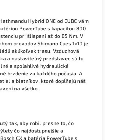
– a Kathmandu Hybrid ONE od CUBE vám
 batériou PowerTube s kapacitou 800
tenciu pri šliapaní až do 85 Nm. V
sahom prevodov Shimano Cues 1x10 je
vládli akúkoľvek trasu. Vzduchová
ka a nastaviteľný predstavec sú tu
Silné a spoľahlivé hydraulické
é brzdenie za každého počasia. A
iel a blatníkov, ktoré dopĺňajú náš
ravení na všetko.
ý tak, aby robil presne to, čo
výlety čo najdostupnejšie a
 Bosch CX a batéria PowerTube s