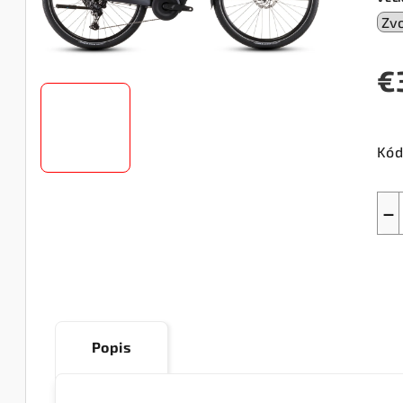
€
Jed
cen
Kód
−
Popis