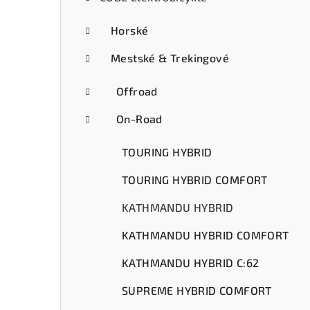
ý
p
Horské
a
Mestské & Trekingové
n
Offroad
e
On-Road
l
TOURING HYBRID
TOURING HYBRID COMFORT
KATHMANDU HYBRID
KATHMANDU HYBRID COMFORT
KATHMANDU HYBRID C:62
SUPREME HYBRID COMFORT