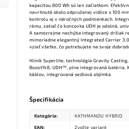
kapacitou 800 Wh sú len začiatkom. Efektív
navrhnutá okolo odpruženej vidlice s 100 mm
kontrolu aj v náročných podmienkach. Integro
rámu, zatiaľ čo koncovka UDH je odolná, uni
A samozrejme nechýba integrovaný držiak re
mimoriadne elegantný Integrated Carrier 3.
vziať všetko, čo potrebujete na svoje dobrod
Hliník Superlite, technológia Gravity Casting
Boost148, UDH™, plne integrovaná batéria, I
káblov, integrovaná sedlová objímka
Špecifikácia
Kategória
:
KATHMANDU HYBRID
EAN
:
Zvoľte variant