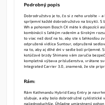
Podrobný popis
Dobrodružstvo je to, čo si z neho urobíte 
spríjemní každé dobrodružstvo na bicykli. S
Wh a pohonom Bosch CX máte k dispozícii asis
kombinácii s ľahkým radením a širokým roz
to viac než dosť na to, aby ste s ľahkosťou z
odpružená vidlica Suntour, odpružená sedlov
na to, aby aj dlhé dni v sedle boli príjemné. 
kotúčové brzdy Shimano vám zaručia bezpečn
kompletná výbava príslušenstva, vrátane svet
Integrated Carrier 3.0, znamená, že ste prip
Rám:
Rám Kathmandu Hybrid Easy Entry je navrhnut
sľubuje, a aby bolo dobrodružné cyklistické 
najjednoduchšie. Úhľadne umiestnený pohon