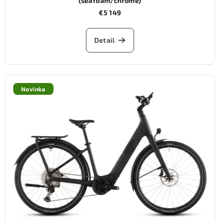
(seafoam/chrome)
€5 149
Detail
Novinka