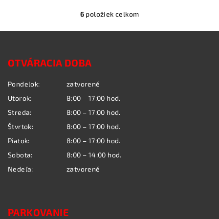
6
položiek celkom
O
v
Z
l
á
á
OTVÁRACIA DOBA
p
d
a
ä
Pondelok:
zatvorené
c
t
i
Utorok:
8:00 – 17:00 hod.
i
e
Streda:
8:00 – 17:00 hod.
e
p
Štvrtok:
8:00 – 17:00 hod.
r
Piatok:
8:00 – 17:00 hod.
v
k
Sobota:
8:00 – 14:00 hod.
y
Nedeľa:
zatvorené
v
ý
p
i
PARKOVANIE