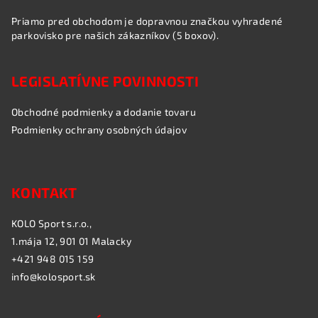
s
u
Priamo pred obchodom je dopravnou značkou vyhradené
parkovisko pre našich zákazníkov (5 boxov).
LEGISLATÍVNE POVINNOSTI
Obchodné podmienky a dodanie tovaru
Podmienky ochrany osobných údajov
KONTAKT
KOLO Sport s.r.o.,
1.mája 12, 901 01 Malacky
+421 948 015 159
info@kolosport.sk