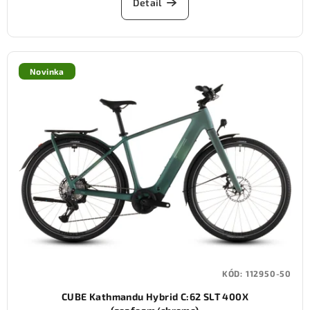
Detail
Novinka
KÓD:
112950-50
CUBE Kathmandu Hybrid C:62 SLT 400X