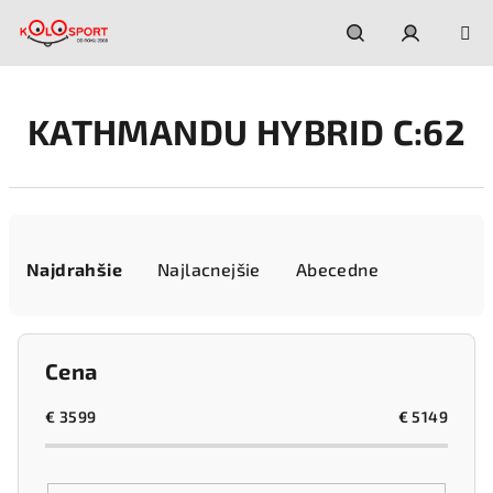
Prejsť
na
obsah
Hľadať
Prihláseni
KATHMANDU HYBRID C:62
R
a
Najdrahšie
Najlacnejšie
Abecedne
d
e
n
Cena
i
e
€
3599
€
5149
p
r