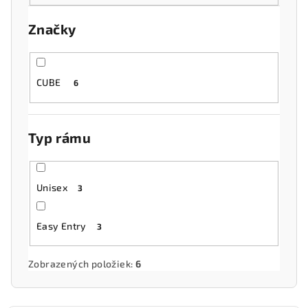
o
Značky
d
u
k
CUBE
6
t
o
v
Typ rámu
Unisex
3
Easy Entry
3
Zobrazených položiek:
6
V