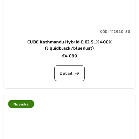
KÓD:
112920-50
CUBE Kathmandu Hybrid C:62 SLX 400X
(liquidblack/bluedust)
€4 099
Detail
Novinka