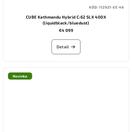
KÓD:
112921-EE-46
CUBE Kathmandu Hybrid C:62 SLX 400X
(liquidblack/bluedust)
€4 099
Detail
Novinka