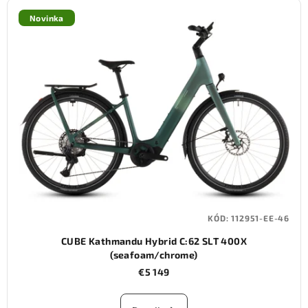
ý
Novinka
p
i
s
p
r
o
d
u
k
t
KÓD:
112951-EE-46
o
CUBE Kathmandu Hybrid C:62 SLT 400X
v
(seafoam/chrome)
€5 149