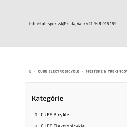
Prejsť
na
obsah
info@kolosport.sk
|
Predajňa: +421 948 015 159
/
CUBE ELEKTROBICYKLE
/
MESTSKÉ & TREKINGO
DOMOV
B
o
Kategórie
Preskočiť
kategórie
č
CUBE Bicykle
n
CUBE Elektrobicykle