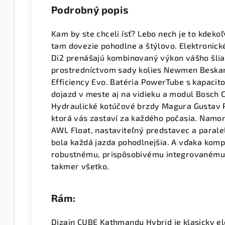
Podrobný popis
Kam by ste chceli ísť? Lebo nech je to kdek
tam dovezie pohodlne a štýlovo. Elektronic
Di2 prenášajú kombinovaný výkon vášho šlia
prostredníctvom sady kolies Newmen Beska
Efficiency Evo. Batéria PowerTube s kapaci
dojazd v meste aj na vidieku a modul Bosch 
Hydraulické kotúčové brzdy Magura Gustav Pr
ktorá vás zastaví za každého počasia. Namo
AWL Float, nastaviteľný predstavec a paral
bola každá jazda pohodlnejšia. A vďaka kom
robustnému, prispôsobivému integrovanému n
takmer všetko.
Rám:
Dizajn CUBE Kathmandu Hybrid je klasicky e