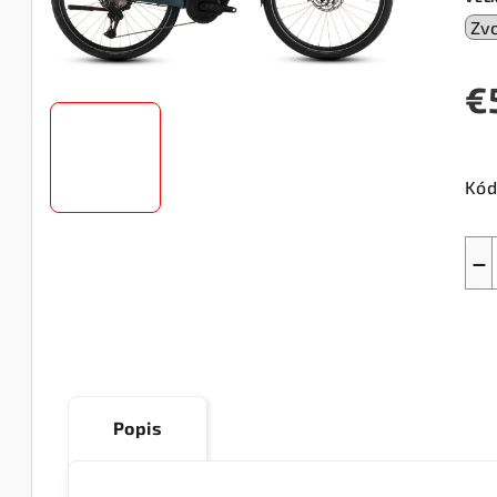
€
Jed
cen
Kód
−
Popis