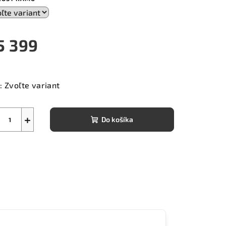
5 399
notková
a:
:
Zvoľte variant
+
Do košíka