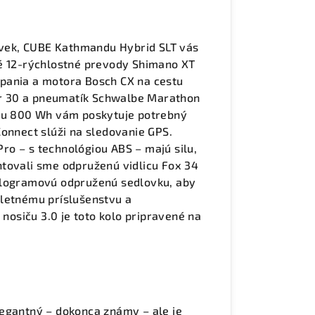
oľvek, CUBE Kathmandu Hybrid SLT vás
ké 12-rýchlostné prevody Shimano XT
pania a motora Bosch CX na cestu
r 30 a pneumatík Schwalbe Marathon
tou 800 Wh vám poskytuje potrebný
Connect slúži na sledovanie GPS.
o – s technológiou ABS – majú silu,
ntovali sme odpruženú vidlicu Fox 34
elogramovú odpruženú sedlovku, aby
pletnému príslušenstvu a
osiču 3.0 je toto kolo pripravené na
legantný – dokonca známy – ale je