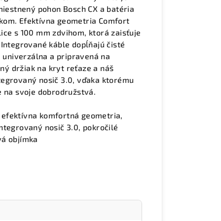
umiestnený pohon Bosch CX a batéria
kom. Efektívna geometria Comfort
ice s 100 mm zdvihom, ktorá zaisťuje
 Integrované káble dopĺňajú čisté
, univerzálna a pripravená na
ý držiak na kryt reťaze a náš
tegrovaný nosič 3.0, vďaka ktorému
e na svoje dobrodružstvá.
g, efektívna komfortná geometria,
ntegrovaný nosič 3.0, pokročilé
vá objímka