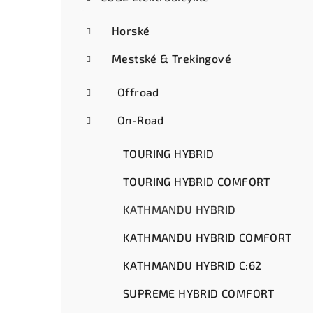
ý
p
Horské
a
Mestské & Trekingové
n
Offroad
e
On-Road
l
TOURING HYBRID
TOURING HYBRID COMFORT
KATHMANDU HYBRID
KATHMANDU HYBRID COMFORT
KATHMANDU HYBRID C:62
SUPREME HYBRID COMFORT