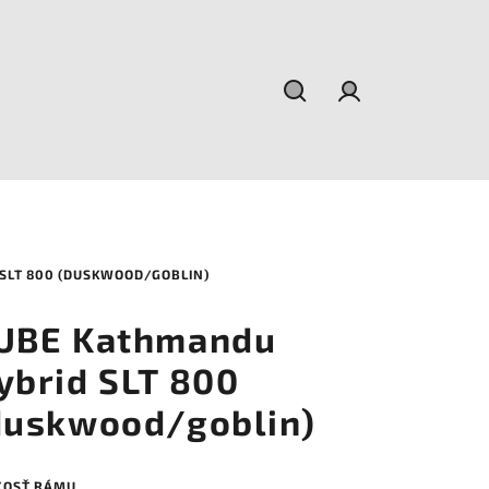
Hľadať
Prihlásenie
SLT 800 (DUSKWOOD/GOBLIN)
UBE Kathmandu
ybrid SLT 800
duskwood/goblin)
KOSŤ RÁMU