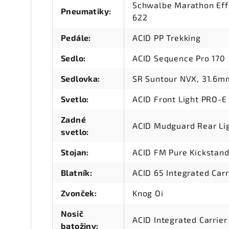
Schwalbe Marathon Effi
Pneumatiky
:
622
Pedále
:
ACID PP Trekking
Sedlo
:
ACID Sequence Pro 170
Sedlovka
:
SR Suntour NVX, 31.6m
Svetlo
:
ACID Front Light PRO-E
Zadné
ACID Mudguard Rear Lig
svetlo
:
Stojan
:
ACID FM Pure Kickstan
Blatník
:
ACID 65 Integrated Carr
Zvonček
:
Knog Oi
Nosič
ACID Integrated Carrie
batožiny
: