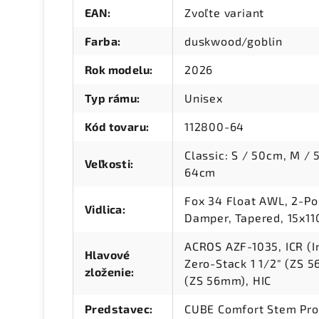
EAN
:
Zvoľte variant
Farba
:
duskwood/goblin
Rok modelu
:
2026
Typ rámu
:
Unisex
Kód tovaru
:
112800-64
Classic: S / 50cm, M / 
Veľkosti
:
64cm
Fox 34 Float AWL, 2-Po
Vidlica
:
Damper, Tapered, 15x1
ACROS AZF-1035, ICR (I
Hlavové
Zero-Stack 1 1/2" (ZS 
zloženie
:
(ZS 56mm), HIC
Predstavec
:
CUBE Comfort Stem Pro