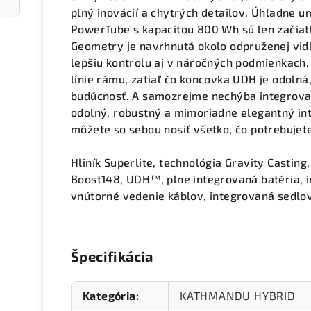
plný inovácií a chytrých detailov. Úhľadne 
PowerTube s kapacitou 800 Wh sú len začiat
Geometry je navrhnutá okolo odpruženej vidl
lepšiu kontrolu aj v náročných podmienkach.
línie rámu, zatiaľ čo koncovka UDH je odolná
budúcnosť. A samozrejme nechýba integrovan
odolný, robustný a mimoriadne elegantný in
môžete so sebou nosiť všetko, čo potrebujet
Hliník Superlite, technológia Gravity Castin
Boost148, UDH™, plne integrovaná batéria, i
vnútorné vedenie káblov, integrovaná sedlo
Špecifikácia
Kategória
:
KATHMANDU HYBRID