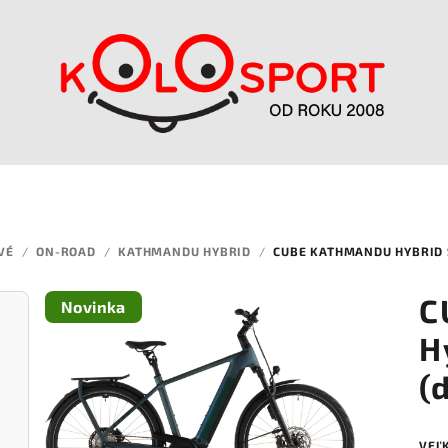
VÉ
/
ON-ROAD
/
KATHMANDU HYBRID
/
CUBE KATHMANDU HYBRID 
C
Novinka
H
(
VEĽ