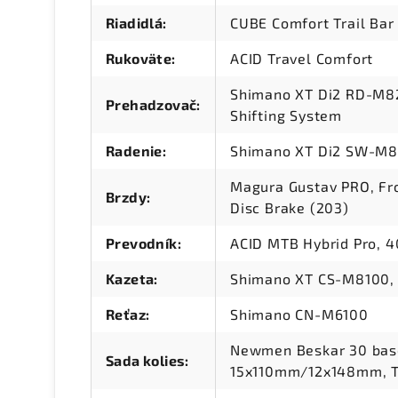
Riadidlá
:
CUBE Comfort Trail Ba
Rukoväte
:
ACID Travel Comfort
Shimano XT Di2 RD-M82
Prehadzovač
:
Shifting System
Radenie
:
Shimano XT Di2 SW-M82
Magura Gustav PRO, Fro
Brzdy
:
Disc Brake (203)
Prevodník
:
ACID MTB Hybrid Pro, 
Kazeta
:
Shimano XT CS-M8100, 
Reťaz
:
Shimano CN-M6100
Newmen Beskar 30 base
Sada kolies
:
15x110mm/12x148mm, T