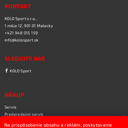
KONTAKT
KOLO Sport s.r.o.,
1.mája 12, 901 01 Malacky
+421 948 015 159
info@kolosport.sk
SLEDUJTE NÁS
KOLO Sport
NÁKUP
Servis
Predpredajný servis
Garančný servis
Na prispôsobenie obsahu a reklám, poskytovanie