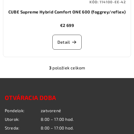
KÓD:
114100-EE-42
CUBE Supreme Hybrid Comfort ONE 600 (foggrey/reflex)
€2 699
Detail
3
položiek celkom
O
v
Z
l
á
á
OTVÁRACIA DOBA
p
d
a
ä
Pondelok:
zatvorené
c
t
i
Utorok:
8:00 – 17:00 hod.
i
e
Streda:
8:00 – 17:00 hod.
e
p