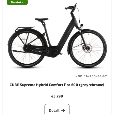
ý
Novinka
p
i
s
p
r
o
d
u
k
t
KÓD:
114200-EE-42
o
CUBE Supreme Hybrid Comfort Pro 600 (grey/chrome)
v
€3 299
Detail