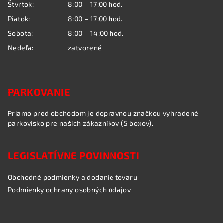
Štvrtok:
8:00 – 17:00 hod.
r
Piatok:
8:00 – 17:00 hod.
v
k
Sobota:
8:00 – 14:00 hod.
y
Nedeľa:
zatvorené
v
ý
p
i
PARKOVANIE
s
u
Priamo pred obchodom je dopravnou značkou vyhradené
parkovisko pre našich zákazníkov (5 boxov).
LEGISLATÍVNE POVINNOSTI
Obchodné podmienky a dodanie tovaru
Podmienky ochrany osobných údajov