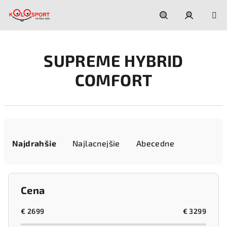
Prejsť
na
obsah
Hľadať
Prihláseni
SUPREME HYBRID
COMFORT
R
a
Najdrahšie
Najlacnejšie
Abecedne
d
e
n
Cena
i
e
€
2699
€
3299