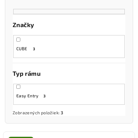
p
r
o
Značky
d
u
k
CUBE
3
t
o
v
Typ rámu
Easy Entry
3
Zobrazených položiek:
3
V