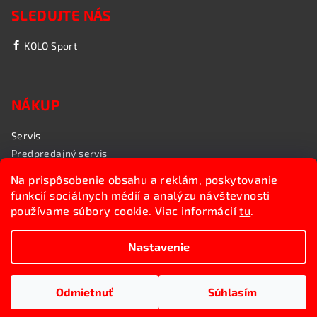
SLEDUJTE NÁS
KOLO Sport
NÁKUP
Servis
Predpredajný servis
Garančný servis
Na prispôsobenie obsahu a reklám, poskytovanie
Rozvoz bicyklov
funkcií sociálnych médií a analýzu návštevnosti
Poradenstvo
používame súbory cookie. Viac informácií
tu
.
My sme KOLO Sport
Nastavenie
Copyright 2026
Kolosport.sk
. Všetky práva vyhradené.
Upraviť nastavenie cookies
Odmietnuť
Súhlasím
Vytvoril Shoptet