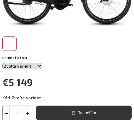
VEĽKOSŤ RÁMU
€5 149
Jednotková
Kód:
Zvoľte variant
cena:
−
+
Do košíka