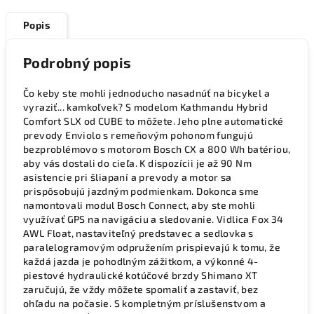
Popis
Podrobný popis
Čo keby ste mohli jednoducho nasadnúť na bicykel a
vyraziť... kamkoľvek? S modelom Kathmandu Hybrid
Comfort SLX od CUBE to môžete. Jeho plne automatické
prevody Enviolo s remeňovým pohonom fungujú
bezproblémovo s motorom Bosch CX a 800 Wh batériou,
aby vás dostali do cieľa. K dispozícii je až 90 Nm
asistencie pri šliapaní a prevody a motor sa
prispôsobujú jazdným podmienkam. Dokonca sme
namontovali modul Bosch Connect, aby ste mohli
využívať GPS na navigáciu a sledovanie. Vidlica Fox 34
AWL Float, nastaviteľný predstavec a sedlovka s
paralelogramovým odpružením prispievajú k tomu, že
každá jazda je pohodlným zážitkom, a výkonné 4-
piestové hydraulické kotúčové brzdy Shimano XT
zaručujú, že vždy môžete spomaliť a zastaviť, bez
ohľadu na počasie. S kompletným príslušenstvom a