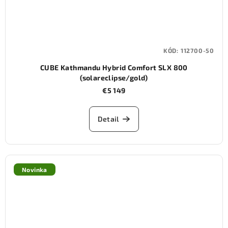
KÓD:
112700-50
CUBE Kathmandu Hybrid Comfort SLX 800
(solareclipse/gold)
€5 149
Detail
Novinka