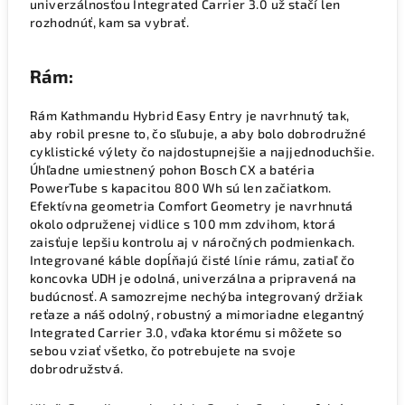
univerzálnosťou Integrated Carrier 3.0 už stačí len
rozhodnúť, kam sa vybrať.
Rám:
Rám Kathmandu Hybrid Easy Entry je navrhnutý tak,
aby robil presne to, čo sľubuje, a aby bolo dobrodružné
cyklistické výlety čo najdostupnejšie a najjednoduchšie.
Úhľadne umiestnený pohon Bosch CX a batéria
PowerTube s kapacitou 800 Wh sú len začiatkom.
Efektívna geometria Comfort Geometry je navrhnutá
okolo odpruženej vidlice s 100 mm zdvihom, ktorá
zaisťuje lepšiu kontrolu aj v náročných podmienkach.
Integrované káble dopĺňajú čisté línie rámu, zatiaľ čo
koncovka UDH je odolná, univerzálna a pripravená na
budúcnosť. A samozrejme nechýba integrovaný držiak
reťaze a náš odolný, robustný a mimoriadne elegantný
Integrated Carrier 3.0, vďaka ktorému si môžete so
sebou vziať všetko, čo potrebujete na svoje
dobrodružstvá.