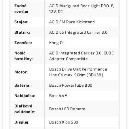
Zadné
ACID Mudguard Rear Light PRO-E,
svetlo
:
12V, DC
Stojan
:
ACID FM Pure Kickstand
Blatník
:
ACID 65 Integrated Carrier 3.0
Zvonček
:
Knog Oi
Nosič
ACID Integrated Carrier 3.0, CUBE
batožiny
:
Adapter Compatible
Bosch Drive Unit Performance
Motor
:
Line CX max. 90Nm (BDU38)
Batéria
:
Bosch PowerTube 800
Nabíjačka
:
Bosch 4A
Diaľkové
Bosch LED Remote
ovládanie
:
Displej
:
Bosch Kiox 500