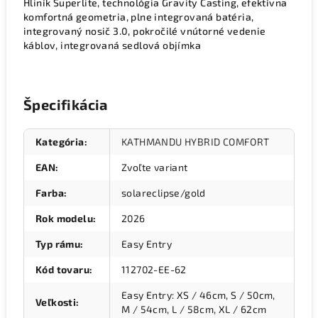
Hliník Superlite, technológia Gravity Casting, efektívna
komfortná geometria, plne integrovaná batéria,
integrovaný nosič 3.0, pokročilé vnútorné vedenie
káblov, integrovaná sedlová objímka
Špecifikácia
Kategória
:
KATHMANDU HYBRID COMFORT
EAN
:
Zvoľte variant
Farba
:
solareclipse/gold
Rok modelu
:
2026
Typ rámu
:
Easy Entry
Kód tovaru
:
112702-EE-62
Easy Entry: XS / 46cm, S / 50cm,
Veľkosti
:
M / 54cm, L / 58cm, XL / 62cm