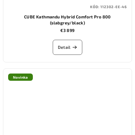
KÓD:
112302-EE-46
CUBE Kathmandu Hybrid Comfort Pro 800
(slabgrey/black)
€3 899
Detail
Novinka