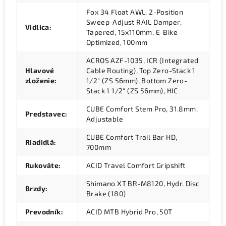
Fox 34 Float AWL, 2-Position
Sweep-Adjust RAIL Damper,
Vidlica
:
Tapered, 15x110mm, E-Bike
Optimized, 100mm
ACROS AZF-1035, ICR (Integrated
Hlavové
Cable Routing), Top Zero-Stack 1
zloženie
:
1/2" (ZS 56mm), Bottom Zero-
Stack 1 1/2" (ZS 56mm), HIC
CUBE Comfort Stem Pro, 31.8mm,
Predstavec
:
Adjustable
CUBE Comfort Trail Bar HD,
Riadidlá
:
700mm
Rukoväte
:
ACID Travel Comfort Gripshift
Shimano XT BR-M8120, Hydr. Disc
Brzdy
:
Brake (180)
Prevodník
:
ACID MTB Hybrid Pro, 50T