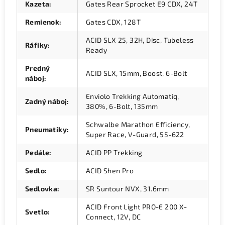
Kazeta
:
Gates Rear Sprocket E9 CDX, 24T
Remienok
:
Gates CDX, 128T
ACID SLX 25, 32H, Disc, Tubeless
Ráfiky
:
Ready
Predný
ACID SLX, 15mm, Boost, 6-Bolt
náboj
:
Enviolo Trekking Automatiq,
Zadný náboj
:
380%, 6-Bolt, 135mm
Schwalbe Marathon Efficiency,
Pneumatiky
:
Super Race, V-Guard, 55-622
Pedále
:
ACID PP Trekking
Sedlo
:
ACID Shen Pro
Sedlovka
:
SR Suntour NVX, 31.6mm
ACID Front Light PRO-E 200 X-
Svetlo
:
Connect, 12V, DC