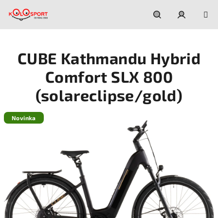
Prejsť
na
obsah
Hľadať
Prihláseni
CUBE Kathmandu Hybrid
Comfort SLX 800
(solareclipse/gold)
Novinka