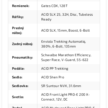
Remienok
:
Gates CDX, 128T
ACID SLX 25, 32H, Disc, Tubeless
Ráfiky
:
Ready
Predný
ACID SLX, 15mm, Boost, 6-Bolt
náboj
:
Enviolo Trekking Automatiq,
Zadný náboj
:
380%, 6-Bolt, 135mm
Schwalbe Marathon Efficiency,
Pneumatiky
:
Super Race, V-Guard, 55-622
Pedále
:
ACID PP Trekking
Sedlo
:
ACID Shen Pro
Sedlovka
:
SR Suntour NVX, 31.6mm
ACID Front Light PRO-E 200 X-
Svetlo
:
Connect, 12V, DC
Zadné
ACID Mudguard Rear Light PRO-E,