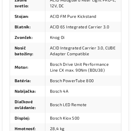
svetlo
:
12V, DC
Stojan
:
ACID FM Pure Kickstand
Blatník
:
ACID 65 Integrated Carrier 3.0
Zvonček
:
Knog Oi
Nosič
ACID Integrated Carrier 3.0, CUBE
batožiny
:
Adapter Compatible
Bosch Drive Unit Performance
Motor
:
Line CX max. 90Nm (BDU38)
Batéria
:
Bosch PowerTube 800
Nabíjačka
:
Bosch 4A
Diaľkové
Bosch LED Remote
ovládanie
:
Displej
:
Bosch Kiox 500
Hmotnosť
:
28,4 kg