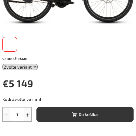
VEĽKOSŤ RÁMU
€5 149
Jednotková
Kód:
Zvoľte variant
cena:
−
+
Do košíka