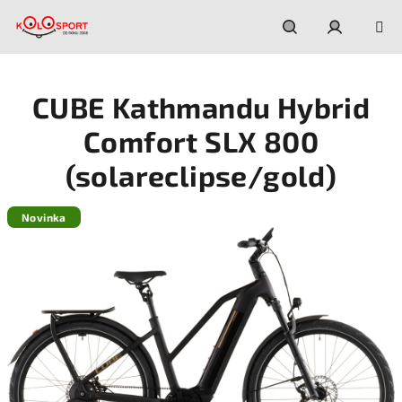
Prejsť
na
obsah
Hľadať
Prihláseni
CUBE Kathmandu Hybrid
Comfort SLX 800
(solareclipse/gold)
Novinka