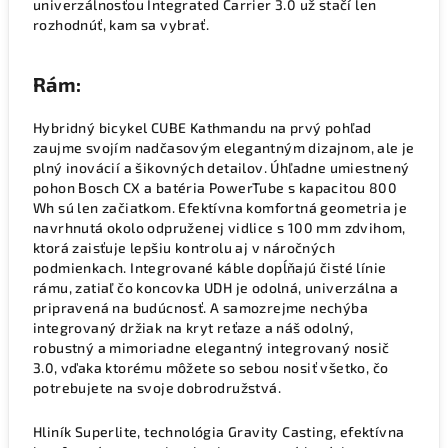
univerzálnosťou Integrated Carrier 3.0 už stačí len
rozhodnúť, kam sa vybrať.
Rám:
Hybridný bicykel CUBE Kathmandu na prvý pohľad
zaujme svojím nadčasovým elegantným dizajnom, ale je
plný inovácií a šikovných detailov. Úhľadne umiestnený
pohon Bosch CX a batéria PowerTube s kapacitou 800
Wh sú len začiatkom. Efektívna komfortná geometria je
navrhnutá okolo odpruženej vidlice s 100 mm zdvihom,
ktorá zaisťuje lepšiu kontrolu aj v náročných
podmienkach. Integrované káble dopĺňajú čisté línie
rámu, zatiaľ čo koncovka UDH je odolná, univerzálna a
pripravená na budúcnosť. A samozrejme nechýba
integrovaný držiak na kryt reťaze a náš odolný,
robustný a mimoriadne elegantný integrovaný nosič
3.0, vďaka ktorému môžete so sebou nosiť všetko, čo
potrebujete na svoje dobrodružstvá.
Hliník Superlite, technológia Gravity Casting, efektívna