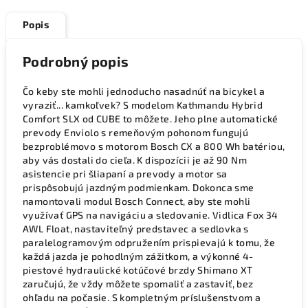
Popis
Podrobný popis
Čo keby ste mohli jednoducho nasadnúť na bicykel a
vyraziť... kamkoľvek? S modelom Kathmandu Hybrid
Comfort SLX od CUBE to môžete. Jeho plne automatické
prevody Enviolo s remeňovým pohonom fungujú
bezproblémovo s motorom Bosch CX a 800 Wh batériou,
aby vás dostali do cieľa. K dispozícii je až 90 Nm
asistencie pri šliapaní a prevody a motor sa
prispôsobujú jazdným podmienkam. Dokonca sme
namontovali modul Bosch Connect, aby ste mohli
využívať GPS na navigáciu a sledovanie. Vidlica Fox 34
AWL Float, nastaviteľný predstavec a sedlovka s
paralelogramovým odpružením prispievajú k tomu, že
každá jazda je pohodlným zážitkom, a výkonné 4-
piestové hydraulické kotúčové brzdy Shimano XT
zaručujú, že vždy môžete spomaliť a zastaviť, bez
ohľadu na počasie. S kompletným príslušenstvom a