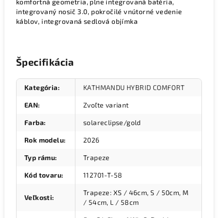
komfortná geometria, plne integrovaná batéria,
integrovaný nosič 3.0, pokročilé vnútorné vedenie
káblov, integrovaná sedlová objímka
Špecifikácia
Kategória
:
KATHMANDU HYBRID COMFORT
EAN
:
Zvoľte variant
Farba
:
solareclipse/gold
Rok modelu
:
2026
Typ rámu
:
Trapeze
Kód tovaru
:
112701-T-58
Trapeze: XS / 46cm, S / 50cm, M
Veľkosti
:
/ 54cm, L / 58cm