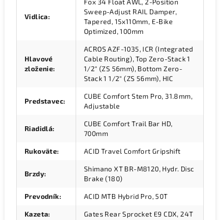
Fox 34 Float AWL, 2-Position
Sweep-Adjust RAIL Damper,
Vidlica
:
Tapered, 15x110mm, E-Bike
Optimized, 100mm
ACROS AZF-1035, ICR (Integrated
Hlavové
Cable Routing), Top Zero-Stack 1
zloženie
:
1/2" (ZS 56mm), Bottom Zero-
Stack 1 1/2" (ZS 56mm), HIC
CUBE Comfort Stem Pro, 31.8mm,
Predstavec
:
Adjustable
CUBE Comfort Trail Bar HD,
Riadidlá
:
700mm
Rukoväte
:
ACID Travel Comfort Gripshift
Shimano XT BR-M8120, Hydr. Disc
Brzdy
:
Brake (180)
Prevodník
:
ACID MTB Hybrid Pro, 50T
Kazeta
:
Gates Rear Sprocket E9 CDX, 24T