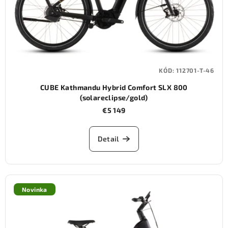
KÓD:
112701-T-46
CUBE Kathmandu Hybrid Comfort SLX 800
(solareclipse/gold)
€5 149
Detail
Novinka