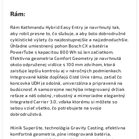
Rám:
Rám Kathmandu Hybrid Easy Entry je navrhnutý tak,
aby robil presne to, čo sľubuje, a aby bolo dobrodružné
cyklistické výlety čo najdostupnejšie a najjednoduchšie.
Úhľadne umiestnený pohon Bosch CX a batéria
PowerTube s kapacitou 800 Wh sú len začiatkom.
Efektívna geometria Comfort Geometry je navrhnutá
okolo odpruženej vidlice s 100 mm zdvihom, ktorá
zaisťuje lepšiu kontrolu aj v náročných podmienkach.
Integrované káble dopĺňajú čisté línie rámu, zatiaľ čo
koncovka UDH je odolná, univerzálna a pripravená na
budúcnosť. A samozrejme nechýba integrovaný držiak
reťaze a náš odolný, robustný a mimoriadne elegantný
Integrated Carrier 3.0, vďaka ktorému si môžete so
sebou vziať všetko, čo potrebujete na svoje
dobrodružstvá.
Hliník Superlite, technológia Gravity Casting, efektívna
komfortná geometria, plne integrovaná batéria,