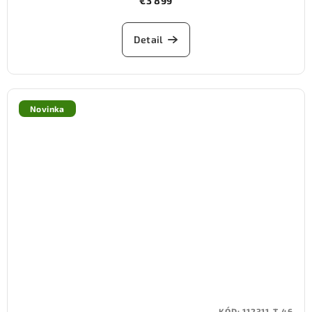
€3 899
Detail
Novinka
KÓD:
112311-T-46