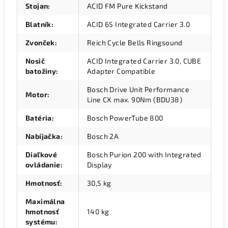
Stojan
:
ACID FM Pure Kickstand
Blatník
:
ACID 65 Integrated Carrier 3.0
Zvonček
:
Reich Cycle Bells Ringsound
Nosič
ACID Integrated Carrier 3.0, CUBE
batožiny
:
Adapter Compatible
Bosch Drive Unit Performance
Motor
:
Line CX max. 90Nm (BDU38)
Batéria
:
Bosch PowerTube 800
Nabíjačka
:
Bosch 2A
Diaľkové
Bosch Purion 200 with Integrated
ovládanie
:
Display
Hmotnosť
:
30,5 kg
Maximálna
hmotnosť
140 kg
systému
: