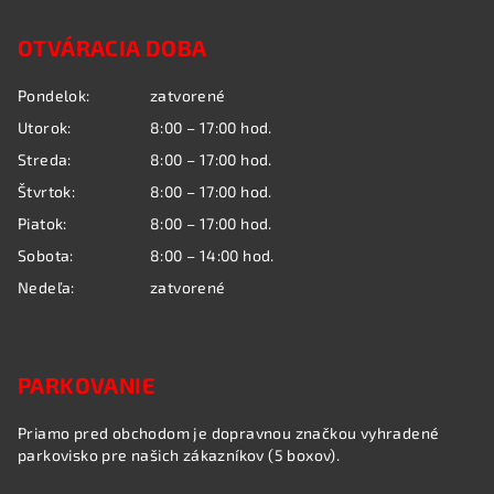
á
OTVÁRACIA DOBA
p
ä
Pondelok:
zatvorené
t
Utorok:
8:00 – 17:00 hod.
i
Streda:
8:00 – 17:00 hod.
e
Štvrtok:
8:00 – 17:00 hod.
Piatok:
8:00 – 17:00 hod.
Sobota:
8:00 – 14:00 hod.
Nedeľa:
zatvorené
PARKOVANIE
Priamo pred obchodom je dopravnou značkou vyhradené
parkovisko pre našich zákazníkov (5 boxov).