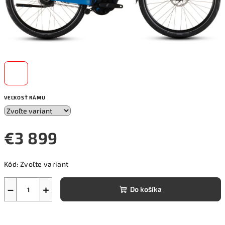
VEĽKOSŤ RÁMU
€3 899
Jednotková
Kód:
Zvoľte variant
cena:
−
+
Do košíka