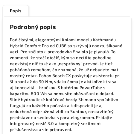
Popis
Podrobný popis
Pod čistými, elegantnými líniami modelu Kathmandu
Hybrid Comfort Pro od CUBE sa skrývajú naozaj šikovné
veci. Pre začiatok, prevodovka Enviolo je plynulá. To
znamená, že stačí otočiť, kým sa necítite pohodlne –
neexistuje nič také ako „nesprávny“ prevod. Je tiež
poháňaná remeňom, čo znamená, že už nebudete mať
mastný reťaz. Pohon Bosch CX poskytuje asistenciu pri
šliapaní až do 90 Nm, vďaka čomu je akákoľvek trasa –
aj kopcovitá – hračkou. S batériou PowerTube s
kapacitou 800 Wh sa nemusíte obávať ani o dojazd.
Silné hydraulické kotúčové brzdy Shimano spoľahlivo
fungujú za každého počasia a k dispozícii je aj
vzduchová odpružená vidlica Suntour, nastaviteľný
predstavec a sedlovka s paralelogramom. Pridajte
integrovaný nosič 3.0 a kompletný sortiment
príslušenstva a ste pripravení.