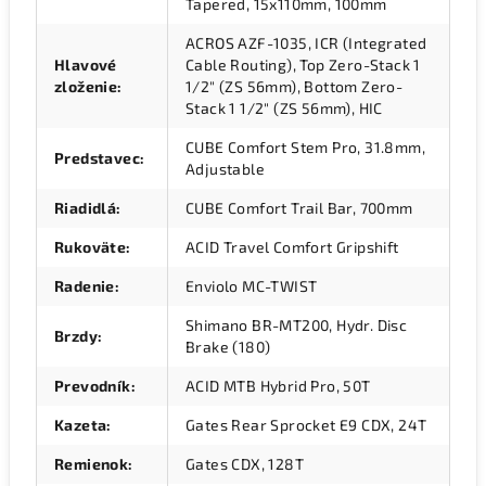
Tapered, 15x110mm, 100mm
ACROS AZF-1035, ICR (Integrated
Hlavové
Cable Routing), Top Zero-Stack 1
zloženie
:
1/2" (ZS 56mm), Bottom Zero-
Stack 1 1/2" (ZS 56mm), HIC
CUBE Comfort Stem Pro, 31.8mm,
Predstavec
:
Adjustable
Riadidlá
:
CUBE Comfort Trail Bar, 700mm
Rukoväte
:
ACID Travel Comfort Gripshift
Radenie
:
Enviolo MC-TWIST
Shimano BR-MT200, Hydr. Disc
Brzdy
:
Brake (180)
Prevodník
:
ACID MTB Hybrid Pro, 50T
Kazeta
:
Gates Rear Sprocket E9 CDX, 24T
Remienok
:
Gates CDX, 128T