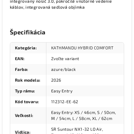
integrovaný nosič 3.0, pokročilé vnútorné vedenie
káblov, integrovaná sedlová objímka
Špecifikácia
Kategória
:
KATHMANDU HYBRID COMFORT
EAN
:
Zvoľte variant
Farba
:
azure/black
Rok modelu
:
2026
Typ rámu
:
Easy Entry
Kód tovaru
:
112312-EE-62
Easy Entry: XS / 46cm, S / 50cm,
Veľkosti
:
M / 54cm, L / 58cm, XL / 62cm
SR Suntour NX1-32 LO Air,
Vidlica
: