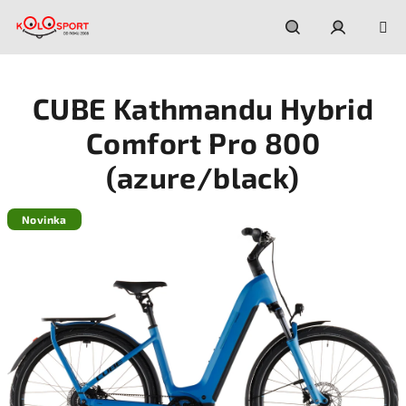
Prejsť
na
obsah
Hľadať
Prihláseni
CUBE Kathmandu Hybrid
Comfort Pro 800
(azure/black)
Novinka