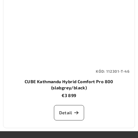
KÓD:
112301-T-46
CUBE Kathmandu Hybrid Comfort Pro 800
(slabgrey/black)
€3 899
Detail
Z