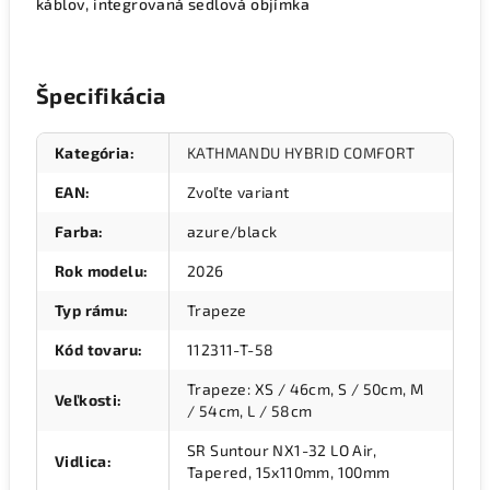
káblov, integrovaná sedlová objímka
Špecifikácia
Kategória
:
KATHMANDU HYBRID COMFORT
EAN
:
Zvoľte variant
Farba
:
azure/black
Rok modelu
:
2026
Typ rámu
:
Trapeze
Kód tovaru
:
112311-T-58
Trapeze: XS / 46cm, S / 50cm, M
Veľkosti
:
/ 54cm, L / 58cm
SR Suntour NX1-32 LO Air,
Vidlica
:
Tapered, 15x110mm, 100mm