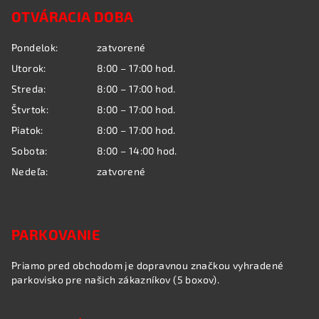
OTVÁRACIA DOBA
p
ä
Pondelok:
zatvorené
t
Utorok:
8:00 – 17:00 hod.
i
Streda:
8:00 – 17:00 hod.
e
Štvrtok:
8:00 – 17:00 hod.
Piatok:
8:00 – 17:00 hod.
Sobota:
8:00 – 14:00 hod.
Nedeľa:
zatvorené
PARKOVANIE
Priamo pred obchodom je dopravnou značkou vyhradené
parkovisko pre našich zákazníkov (5 boxov).