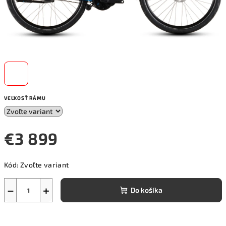
VEĽKOSŤ RÁMU
€3 899
Jednotková
Kód:
Zvoľte variant
cena:
−
+
Do košíka