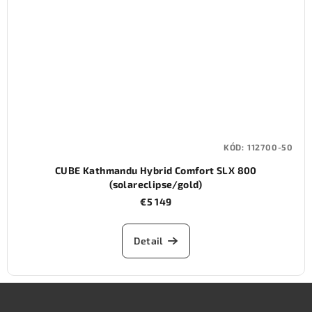
KÓD:
112700-50
CUBE Kathmandu Hybrid Comfort SLX 800
(solareclipse/gold)
€5 149
Detail
Z
á