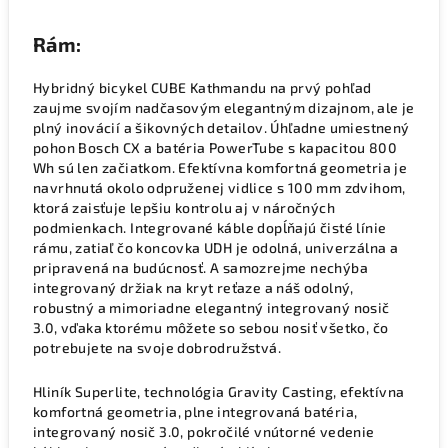
Rám:
Hybridný bicykel CUBE Kathmandu na prvý pohľad
zaujme svojím nadčasovým elegantným dizajnom, ale je
plný inovácií a šikovných detailov. Úhľadne umiestnený
pohon Bosch CX a batéria PowerTube s kapacitou 800
Wh sú len začiatkom. Efektívna komfortná geometria je
navrhnutá okolo odpruženej vidlice s 100 mm zdvihom,
ktorá zaisťuje lepšiu kontrolu aj v náročných
podmienkach. Integrované káble dopĺňajú čisté línie
rámu, zatiaľ čo koncovka UDH je odolná, univerzálna a
pripravená na budúcnosť. A samozrejme nechýba
integrovaný držiak na kryt reťaze a náš odolný,
robustný a mimoriadne elegantný integrovaný nosič
3.0, vďaka ktorému môžete so sebou nosiť všetko, čo
potrebujete na svoje dobrodružstvá.
Hliník Superlite, technológia Gravity Casting, efektívna
komfortná geometria, plne integrovaná batéria,
integrovaný nosič 3.0, pokročilé vnútorné vedenie