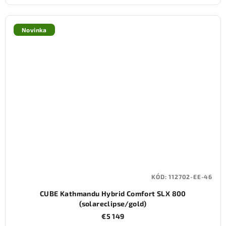
Novinka
KÓD:
112702-EE-46
CUBE Kathmandu Hybrid Comfort SLX 800
(solareclipse/gold)
€5 149