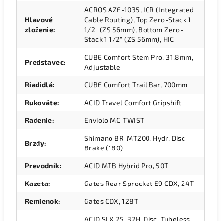
ACROS AZF-1035, ICR (Integrated
Hlavové
Cable Routing), Top Zero-Stack 1
zloženie
:
1/2" (ZS 56mm), Bottom Zero-
Stack 1 1/2" (ZS 56mm), HIC
CUBE Comfort Stem Pro, 31.8mm,
Predstavec
:
Adjustable
Riadidlá
:
CUBE Comfort Trail Bar, 700mm
Rukoväte
:
ACID Travel Comfort Gripshift
Radenie
:
Enviolo MC-TWIST
Shimano BR-MT200, Hydr. Disc
Brzdy
:
Brake (180)
Prevodník
:
ACID MTB Hybrid Pro, 50T
Kazeta
:
Gates Rear Sprocket E9 CDX, 24T
Remienok
:
Gates CDX, 128T
ACID SLX 25, 32H, Disc, Tubeless