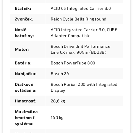
Blatník
:
ACID 65 Integrated Carrier 3.0
Zvonček
:
Reich Cycle Bells Ringsound
Nosič
ACID Integrated Carrier 3.0, CUBE
batožiny
:
Adapter Compatible
Bosch Drive Unit Performance
Motor
:
Line CX max. 90Nm (BDU38)
Batéria
:
Bosch PowerTube 800
Nabíjačka
:
Bosch 2A
Diaľkové
Bosch Purion 200 with Integrated
ovládanie
:
Display
Hmotnosť
:
28,6 kg
Maximálna
hmotnosť
140 kg
systému
: