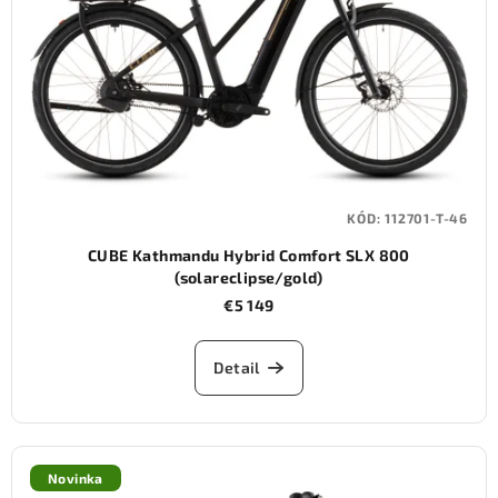
KÓD:
112701-T-46
CUBE Kathmandu Hybrid Comfort SLX 800
(solareclipse/gold)
€5 149
Detail
Novinka