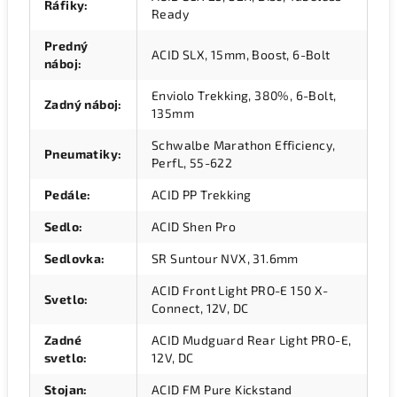
Ráfiky
:
Ready
Predný
ACID SLX, 15mm, Boost, 6-Bolt
náboj
:
Enviolo Trekking, 380%, 6-Bolt,
Zadný náboj
:
135mm
Schwalbe Marathon Efficiency,
Pneumatiky
:
PerfL, 55-622
Pedále
:
ACID PP Trekking
Sedlo
:
ACID Shen Pro
Sedlovka
:
SR Suntour NVX, 31.6mm
ACID Front Light PRO-E 150 X-
Svetlo
:
Connect, 12V, DC
Zadné
ACID Mudguard Rear Light PRO-E,
svetlo
:
12V, DC
Stojan
:
ACID FM Pure Kickstand