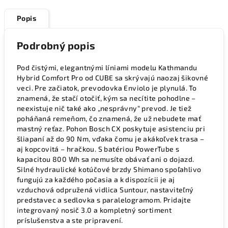
Popis
Podrobný popis
Pod čistými, elegantnými líniami modelu Kathmandu
Hybrid Comfort Pro od CUBE sa skrývajú naozaj šikovné
veci. Pre začiatok, prevodovka Enviolo je plynulá. To
znamená, že stačí otočiť, kým sa necítite pohodlne –
neexistuje nič také ako „nesprávny“ prevod. Je tiež
poháňaná remeňom, čo znamená, že už nebudete mať
mastný reťaz. Pohon Bosch CX poskytuje asistenciu pri
šliapaní až do 90 Nm, vďaka čomu je akákoľvek trasa –
aj kopcovitá – hračkou. S batériou PowerTube s
kapacitou 800 Wh sa nemusíte obávať ani o dojazd.
Silné hydraulické kotúčové brzdy Shimano spoľahlivo
fungujú za každého počasia a k dispozícii je aj
vzduchová odpružená vidlica Suntour, nastaviteľný
predstavec a sedlovka s paralelogramom. Pridajte
integrovaný nosič 3.0 a kompletný sortiment
príslušenstva a ste pripravení.