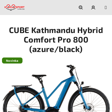
Prejsť
na
obsah
Hľadať
Prihláseni
CUBE Kathmandu Hybrid
Comfort Pro 800
(azure/black)
Novinka