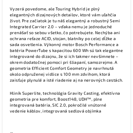
Vyzerá povedome, ale Touring Hybrid je plný
elegantných dizajnových detailov, ktoré vám uľahčia
život. Pre začiatok je tu náš elegantný a robustný Semi
Integrated Carrier 2.0 – vďaka nemu je jednoduché
prenášať so sebou všetko, čo potrebujete. Nechýba ani
ochrana reťaze ACID, stojan, blatníky po celej dĺžke a
sada osvetlenia. Výkonný motor Bosch Performance a
batéria PowerTube s kapacitou 600 Wh sú tak elegantne
integrované do dizajnu, že si ich takmer nevšimnete –
okrem dodatočnej pomoci pri šliapaní, samozrejme. A
geometria Efficient Comfort Geometry je navrhnutá
okolo odpruženej vidlice s 100 mm zdvihom, ktorá
zaisťuje plynulé a isté riadenie aj na nerovných cestách.
Hliník Superlite, technológia Gravity Casting, efektívna
geometria pre komfort, Boost148, UDH™, plne
integrovaná batéria, SIC 2.0, pokročilé vnútorné
vedenie káblov, integrovaná sedlová objímka