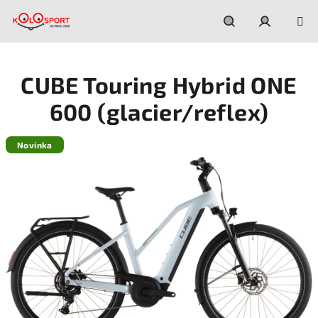
Prejsť
na
obsah
Hľadať
Prihláseni
CUBE Touring Hybrid ONE
600 (glacier/reflex)
Novinka