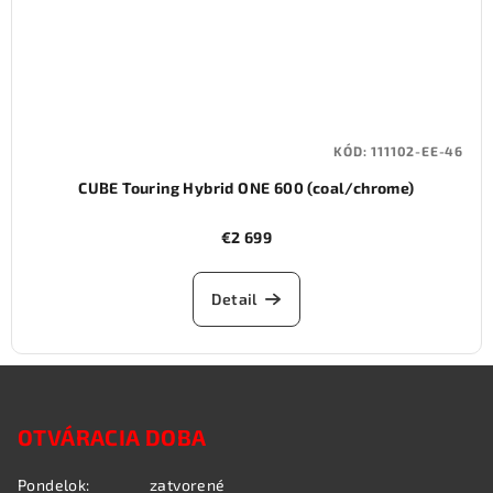
KÓD:
111102-EE-46
CUBE Touring Hybrid ONE 600 (coal/chrome)
€2 699
Detail
Z
á
OTVÁRACIA DOBA
p
ä
Pondelok:
zatvorené