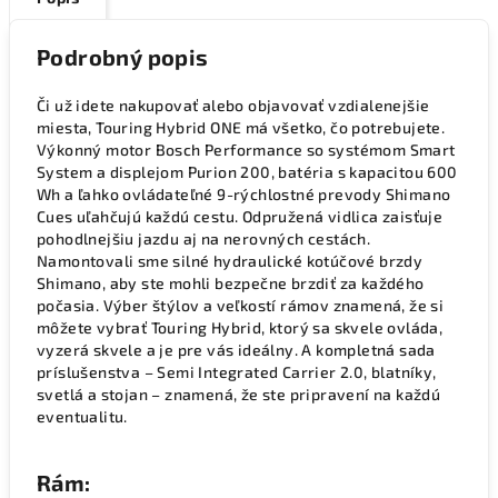
Podrobný popis
Či už idete nakupovať alebo objavovať vzdialenejšie
miesta, Touring Hybrid ONE má všetko, čo potrebujete.
Výkonný motor Bosch Performance so systémom Smart
System a displejom Purion 200, batéria s kapacitou 600
Wh a ľahko ovládateľné 9-rýchlostné prevody Shimano
Cues uľahčujú každú cestu. Odpružená vidlica zaisťuje
pohodlnejšiu jazdu aj na nerovných cestách.
Namontovali sme silné hydraulické kotúčové brzdy
Shimano, aby ste mohli bezpečne brzdiť za každého
počasia. Výber štýlov a veľkostí rámov znamená, že si
môžete vybrať Touring Hybrid, ktorý sa skvele ovláda,
vyzerá skvele a je pre vás ideálny. A kompletná sada
príslušenstva – Semi Integrated Carrier 2.0, blatníky,
svetlá a stojan – znamená, že ste pripravení na každú
eventualitu.
Rám: