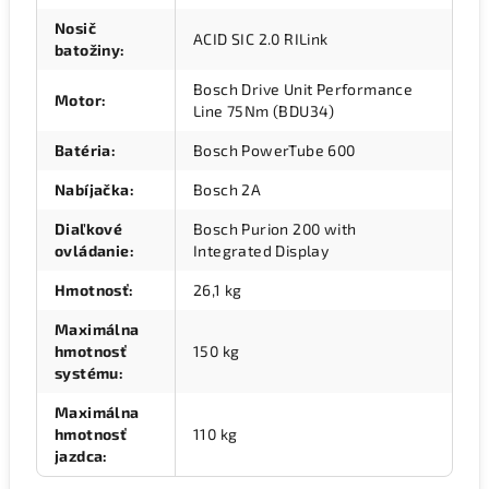
Nosič
ACID SIC 2.0 RILink
batožiny
:
Bosch Drive Unit Performance
Motor
:
Line 75Nm (BDU34)
Batéria
:
Bosch PowerTube 600
Nabíjačka
:
Bosch 2A
Diaľkové
Bosch Purion 200 with
ovládanie
:
Integrated Display
Hmotnosť
:
26,1 kg
Maximálna
hmotnosť
150 kg
systému
:
Maximálna
hmotnosť
110 kg
jazdca
: