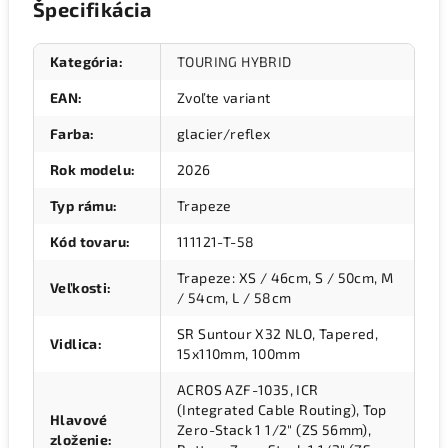
Špecifikácia
Kategória
:
TOURING HYBRID
EAN
:
Zvoľte variant
Farba
:
glacier/reflex
Rok modelu
:
2026
Typ rámu
:
Trapeze
Kód tovaru
:
111121-T-58
Trapeze: XS / 46cm, S / 50cm, M
Veľkosti
:
/ 54cm, L / 58cm
SR Suntour X32 NLO, Tapered,
Vidlica
:
15x110mm, 100mm
ACROS AZF-1035, ICR
(Integrated Cable Routing), Top
Hlavové
Zero-Stack 1 1/2" (ZS 56mm),
zloženie
: