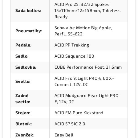
ACID Pro 25, 32/32 Spokes,
Sada kolies
:
15x110mm/12x148mm, Tubeless
Ready
Schwalbe Motion Big Apple,
Pneumatiky
:
PerfL, 55-622
Pedále
:
ACID PP Trekking
Sedlo
:
ACID Sequence 180
Sedlovka
:
CUBE Performance Post, 31.6mm
ACID Front Light PRO-E 60 X-
Svetlo
:
Connect, 12V, DC
Zadné
ACID Mudguard Rear Light PRO-
svetlo
:
E, 12V, DC
Stojan
:
ACID FM Pure Kickstand
Blatník
:
ACID 57 SIC 2.0
Zvonček
:
Easy Bell