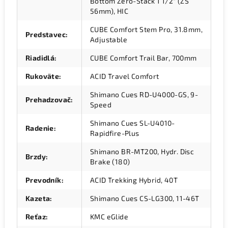
Bottom Zero-Stack 1 1/2" (ZS
56mm), HIC
CUBE Comfort Stem Pro, 31.8mm,
Predstavec
:
Adjustable
Riadidlá
:
CUBE Comfort Trail Bar, 700mm
Rukoväte
:
ACID Travel Comfort
Shimano Cues RD-U4000-GS, 9-
Prehadzovač
:
Speed
Shimano Cues SL-U4010-
Radenie
:
Rapidfire-Plus
Shimano BR-MT200, Hydr. Disc
Brzdy
:
Brake (180)
Prevodník
:
ACID Trekking Hybrid, 40T
Kazeta
:
Shimano Cues CS-LG300, 11-46T
Reťaz
:
KMC eGlide