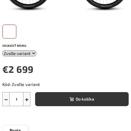
VEĽKOSŤ RÁMU
€2 699
Jednotková
Kód:
Zvoľte variant
cena:
−
+
Do košíka
Popis