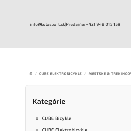
Prejsť
na
obsah
info@kolosport.sk
|
Predajňa: +421 948 015 159
/
CUBE ELEKTROBICYKLE
/
MESTSKÉ & TREKINGO
DOMOV
B
o
Kategórie
Preskočiť
kategórie
č
CUBE Bicykle
n
CUBE Elektrobicykle