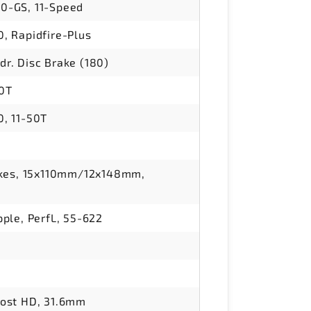
0-GS, 11-Speed
, Rapidfire-Plus
r. Disc Brake (180)
40T
, 11-50T
okes, 15x110mm/12x148mm,
ple, PerfL, 55-622
ost HD, 31.6mm