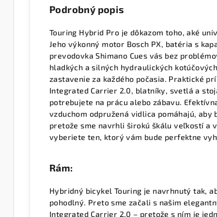
Podrobný popis
Touring Hybrid Pro je dôkazom toho, aké uni
Jeho výkonný motor Bosch PX, batéria s kap
prevodovka Shimano Cues vás bez problémov
hladkých a silných hydraulických kotúčovýc
zastavenie za každého počasia. Praktické pr
Integrated Carrier 2.0, blatníky, svetlá a st
potrebujete na prácu alebo zábavu. Efektív
vzduchom odpružená vidlica pomáhajú, aby b
pretože sme navrhli širokú škálu veľkostí a v
vyberiete ten, ktorý vám bude perfektne vy
Rám:
Hybridný bicykel Touring je navrhnutý tak, a
pohodlný. Preto sme začali s našim elegan
Integrated Carrier 2.0 – pretože s ním je je