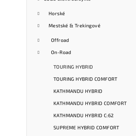
ý
p
Horské
a
Mestské & Trekingové
n
Offroad
e
On-Road
l
TOURING HYBRID
TOURING HYBRID COMFORT
KATHMANDU HYBRID
KATHMANDU HYBRID COMFORT
KATHMANDU HYBRID C:62
SUPREME HYBRID COMFORT