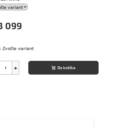
3 099
notková
a:
:
Zvoľte variant
+
Do košíka