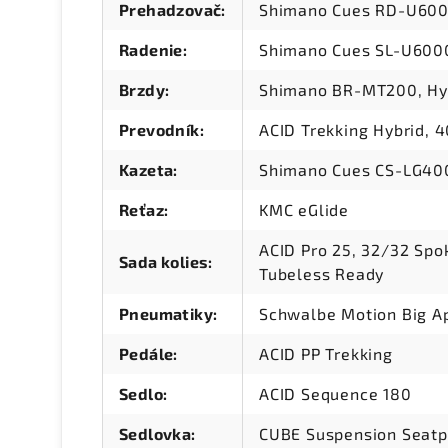
Prehadzovač
:
Shimano Cues RD-U600
Radenie
:
Shimano Cues SL-U6000
Brzdy
:
Shimano BR-MT200, Hyd
Prevodník
:
ACID Trekking Hybrid, 
Kazeta
:
Shimano Cues CS-LG400
Reťaz
:
KMC eGlide
ACID Pro 25, 32/32 Sp
Sada kolies
:
Tubeless Ready
Pneumatiky
:
Schwalbe Motion Big Ap
Pedále
:
ACID PP Trekking
Sedlo
:
ACID Sequence 180
Sedlovka
:
CUBE Suspension Seatp