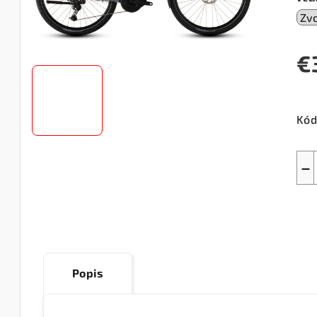
€
Jed
cen
Kód
−
Popis