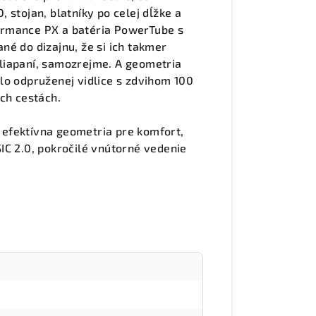
D, stojan, blatníky po celej dĺžke a
ormance PX a batéria PowerTube s
né do dizajnu, že si ich takmer
liapaní, samozrejme. A geometria
lo odpruženej vidlice s zdvihom 100
ch cestách.
, efektívna geometria pre komfort,
IC 2.0, pokročilé vnútorné vedenie