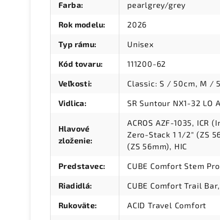
Farba
:
pearlgrey/grey
Rok modelu
:
2026
Typ rámu
:
Unisex
Kód tovaru
:
111200-62
Veľkosti
:
Classic: S / 50cm, M /
Vidlica
:
SR Suntour NX1-32 LO 
ACROS AZF-1035, ICR (I
Hlavové
Zero-Stack 1 1/2" (ZS 
zloženie
:
(ZS 56mm), HIC
Predstavec
:
CUBE Comfort Stem Pro
Riadidlá
:
CUBE Comfort Trail Ba
Rukoväte
:
ACID Travel Comfort