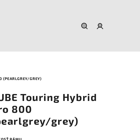
Hľadať
Prihlásenie
0 (PEARLGREY/GREY)
UBE Touring Hybrid
ro 800
pearlgrey/grey)
KOSŤ RÁMU