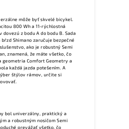
verzálne môže byť skvelé bicykel.
acitou 800 Wh a 11-rýchlostná
 dovezú z bodu A do bodu B. Sada
h bŕzd Shimano zaručuje bezpečné
íslušenstvo, ako je robustný Semi
ojan, znamená, že máte všetko, čo
na geometria Comfort Geometry a
ola každá jazda potešením. A
ýber štýlov rámov, určite si
hovovať.
by bol univerzálny, praktický a
tným a robustným nosičom Semi
dnoduché prevážať všetko, čo