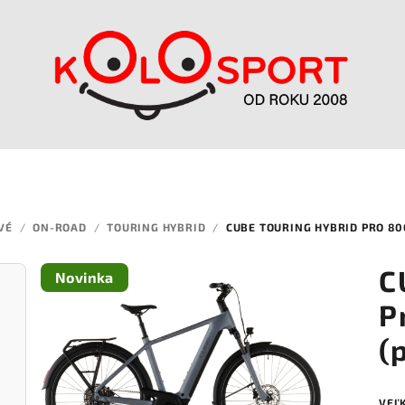
VÉ
/
ON-ROAD
/
TOURING HYBRID
/
CUBE TOURING HYBRID PRO 80
C
Novinka
P
(
VEĽ