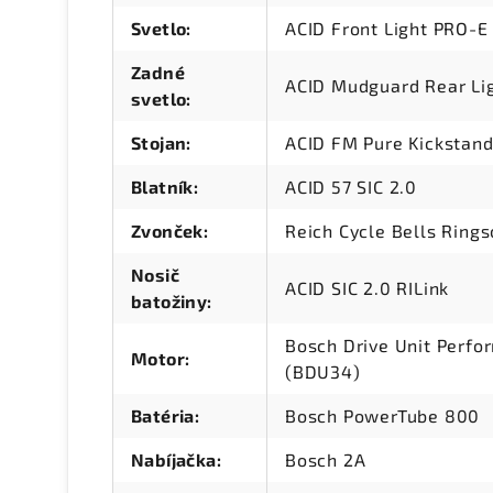
Svetlo
:
ACID Front Light PRO-E
Zadné
ACID Mudguard Rear Lig
svetlo
:
Stojan
:
ACID FM Pure Kickstan
Blatník
:
ACID 57 SIC 2.0
Zvonček
:
Reich Cycle Bells Ring
Nosič
ACID SIC 2.0 RILink
batožiny
:
Bosch Drive Unit Perf
Motor
:
(BDU34)
Batéria
:
Bosch PowerTube 800
Nabíjačka
:
Bosch 2A