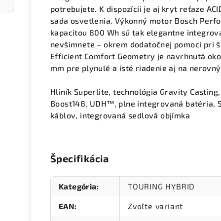
potrebujete. K dispozícii je aj kryt reťaze ACI
sada osvetlenia. Výkonný motor Bosch Perf
kapacitou 800 Wh sú tak elegantne integrova
nevšimnete – okrem dodatočnej pomoci pri š
Efficient Comfort Geometry je navrhnutá oko
mm pre plynulé a isté riadenie aj na nerovný
Hliník Superlite, technológia Gravity Casting
Boost148, UDH™, plne integrovaná batéria, S
káblov, integrovaná sedlová objímka
Špecifikácia
Kategória
:
TOURING HYBRID
EAN
:
Zvoľte variant