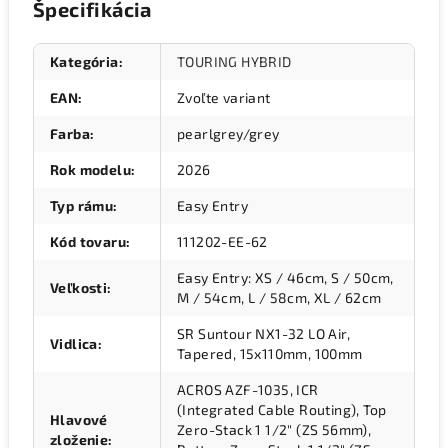
Špecifikácia
Kategória
:
TOURING HYBRID
EAN
:
Zvoľte variant
Farba
:
pearlgrey/grey
Rok modelu
:
2026
Typ rámu
:
Easy Entry
Kód tovaru
:
111202-EE-62
Easy Entry: XS / 46cm, S / 50cm,
Veľkosti
:
M / 54cm, L / 58cm, XL / 62cm
SR Suntour NX1-32 LO Air,
Vidlica
:
Tapered, 15x110mm, 100mm
ACROS AZF-1035, ICR
(Integrated Cable Routing), Top
Hlavové
Zero-Stack 1 1/2" (ZS 56mm),
zloženie
: