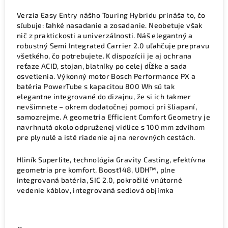
Verzia Easy Entry nášho Touring Hybridu prináša to, čo
sľubuje: ľahké nasadanie a zosadanie. Neobetuje však
nič z praktickosti a univerzálnosti. Náš elegantný a
robustný Semi Integrated Carrier 2.0 uľahčuje prepravu
všetkého, čo potrebujete. K dispozícii je aj ochrana
reťaze ACID, stojan, blatníky po celej dĺžke a sada
osvetlenia. Výkonný motor Bosch Performance PX a
batéria PowerTube s kapacitou 800 Wh sú tak
elegantne integrované do dizajnu, že si ich takmer
nevšimnete – okrem dodatočnej pomoci pri šliapaní,
samozrejme. A geometria Efficient Comfort Geometry je
navrhnutá okolo odpruženej vidlice s 100 mm zdvihom
pre plynulé a isté riadenie aj na nerovných cestách.
Hliník Superlite, technológia Gravity Casting, efektívna
geometria pre komfort, Boost148, UDH™, plne
integrovaná batéria, SIC 2.0, pokročilé vnútorné
vedenie káblov, integrovaná sedlová objímka