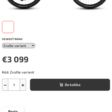
VEĽKOSŤ RÁMU
€3 099
Jednotková
Kód:
Zvoľte variant
cena:
−
+
Do košíka
Popis