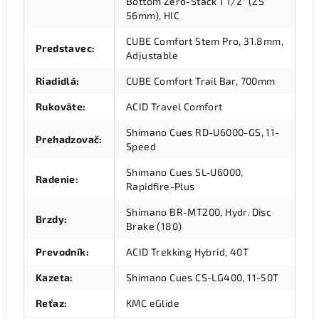
Bottom Zero-Stack 1 1/2" (ZS
56mm), HIC
CUBE Comfort Stem Pro, 31.8mm,
Predstavec
:
Adjustable
Riadidlá
:
CUBE Comfort Trail Bar, 700mm
Rukoväte
:
ACID Travel Comfort
Shimano Cues RD-U6000-GS, 11-
Prehadzovač
:
Speed
Shimano Cues SL-U6000,
Radenie
:
Rapidfire-Plus
Shimano BR-MT200, Hydr. Disc
Brzdy
:
Brake (180)
Prevodník
:
ACID Trekking Hybrid, 40T
Kazeta
:
Shimano Cues CS-LG400, 11-50T
Reťaz
:
KMC eGlide