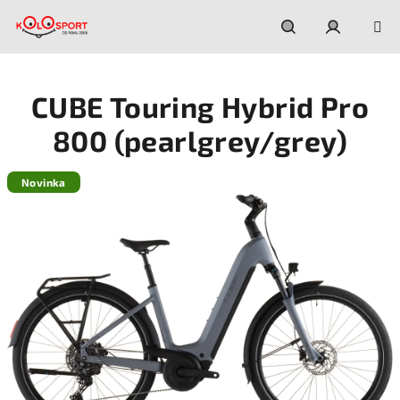
Prejsť
na
obsah
Hľadať
Prihláseni
CUBE Touring Hybrid Pro
800 (pearlgrey/grey)
Novinka