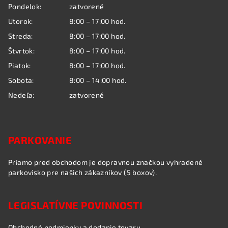
ä
Pondelok:
zatvorené
t
Utorok:
8:00 – 17:00 hod.
i
Streda:
8:00 – 17:00 hod.
e
Štvrtok:
8:00 – 17:00 hod.
Piatok:
8:00 – 17:00 hod.
Sobota:
8:00 – 14:00 hod.
Nedeľa:
zatvorené
PARKOVANIE
Priamo pred obchodom je dopravnou značkou vyhradené
parkovisko pre našich zákazníkov (5 boxov).
LEGISLATÍVNE POVINNOSTI
Obchodné podmienky a dodanie tovaru