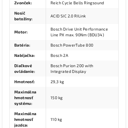
Zvonček
:
Reich Cycle Bells Ringsound
Nosič
ACID SIC 2.0 RILink
batožiny
:
Bosch Drive Unit Performance
Motor
:
Line PX max. 90Nm (BDU34)
Batéria
:
Bosch PowerTube 800
Nabíjačka
:
Bosch 2A
Diaľkové
Bosch Purion 200 with
ovládanie
:
Integrated Display
Hmotnosť
:
29,3 kg
Maximálna
hmotnosť
150 kg
systému
:
Maximálna
hmotnosť
110 kg
jazdca
: