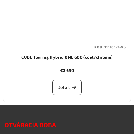
KÓD:
111101-T-46
CUBE Touring Hybrid ONE 600 (coal/chrome)
€2 699
Detail
Z
á
OTVÁRACIA DOBA
p