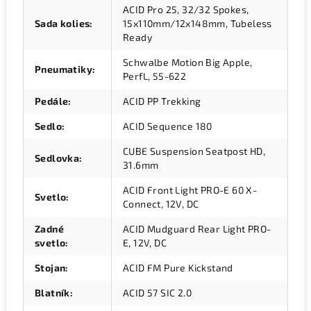
ACID Pro 25, 32/32 Spokes,
Sada kolies
:
15x110mm/12x148mm, Tubeless
Ready
Schwalbe Motion Big Apple,
Pneumatiky
:
PerfL, 55-622
Pedále
:
ACID PP Trekking
Sedlo
:
ACID Sequence 180
CUBE Suspension Seatpost HD,
Sedlovka
:
31.6mm
ACID Front Light PRO-E 60 X-
Svetlo
:
Connect, 12V, DC
Zadné
ACID Mudguard Rear Light PRO-
svetlo
:
E, 12V, DC
Stojan
:
ACID FM Pure Kickstand
Blatník
:
ACID 57 SIC 2.0