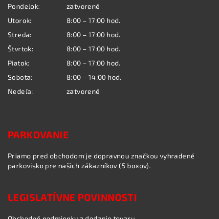
ä
Pondelok:
zatvorené
t
Utorok:
8:00 – 17:00 hod.
i
Streda:
8:00 – 17:00 hod.
e
Štvrtok:
8:00 – 17:00 hod.
Piatok:
8:00 – 17:00 hod.
Sobota:
8:00 – 14:00 hod.
Nedeľa:
zatvorené
PARKOVANIE
Priamo pred obchodom je dopravnou značkou vyhradené
parkovisko pre našich zákazníkov (5 boxov).
LEGISLATÍVNE POVINNOSTI
Obchodné podmienky a dodanie tovaru