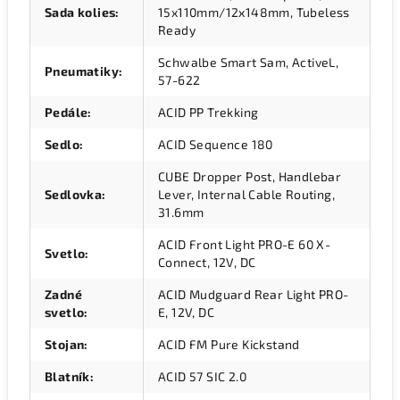
Sada kolies
:
15x110mm/12x148mm, Tubeless
Ready
Schwalbe Smart Sam, ActiveL,
Pneumatiky
:
57-622
Pedále
:
ACID PP Trekking
Sedlo
:
ACID Sequence 180
CUBE Dropper Post, Handlebar
Sedlovka
:
Lever, Internal Cable Routing,
31.6mm
ACID Front Light PRO-E 60 X-
Svetlo
:
Connect, 12V, DC
Zadné
ACID Mudguard Rear Light PRO-
svetlo
:
E, 12V, DC
Stojan
:
ACID FM Pure Kickstand
Blatník
:
ACID 57 SIC 2.0