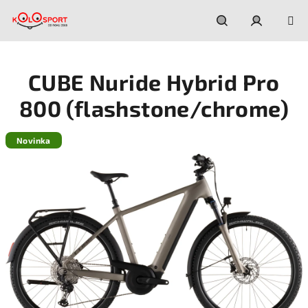
Prejsť
na
obsah
Hľadať
Prihláseni
CUBE Nuride Hybrid Pro
800 (flashstone/chrome)
Novinka