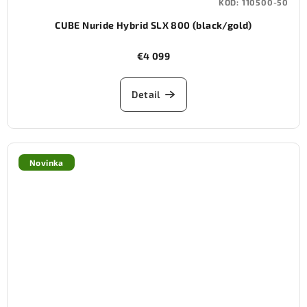
KÓD:
110500-50
CUBE Nuride Hybrid SLX 800 (black/gold)
€4 099
Detail
Novinka