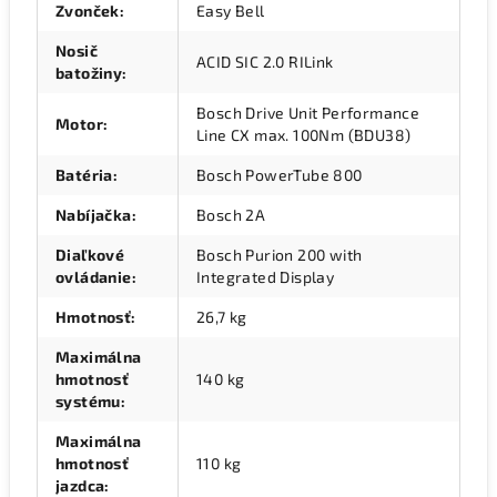
Zvonček
:
Easy Bell
Nosič
ACID SIC 2.0 RILink
batožiny
:
Bosch Drive Unit Performance
Motor
:
Line CX max. 100Nm (BDU38)
Batéria
:
Bosch PowerTube 800
Nabíjačka
:
Bosch 2A
Diaľkové
Bosch Purion 200 with
ovládanie
:
Integrated Display
Hmotnosť
:
26,7 kg
Maximálna
hmotnosť
140 kg
systému
:
Maximálna
hmotnosť
110 kg
jazdca
: