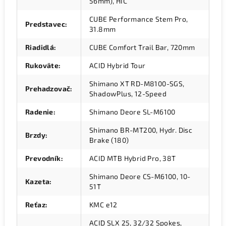
56mm), HIC
CUBE Performance Stem Pro,
Predstavec
:
31.8mm
Riadidlá
:
CUBE Comfort Trail Bar, 720mm
Rukoväte
:
ACID Hybrid Tour
Shimano XT RD-M8100-SGS,
Prehadzovač
:
ShadowPlus, 12-Speed
Radenie
:
Shimano Deore SL-M6100
Shimano BR-MT200, Hydr. Disc
Brzdy
:
Brake (180)
Prevodník
:
ACID MTB Hybrid Pro, 38T
Shimano Deore CS-M6100, 10-
Kazeta
:
51T
Reťaz
:
KMC e12
ACID SLX 25, 32/32 Spokes,