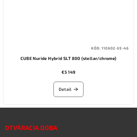
KÓD:
110602-EE-46
CUBE Nuride Hybrid SLT 800 (stellar/chrome)
€5 149
Detail
Z
á
OTVÁRACIA DOBA
p