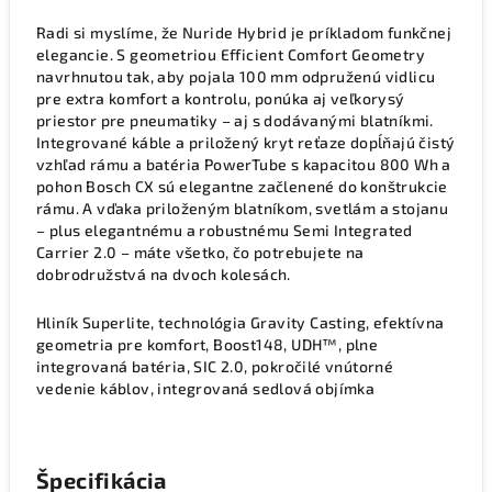
Radi si myslíme, že Nuride Hybrid je príkladom funkčnej
elegancie. S geometriou Efficient Comfort Geometry
navrhnutou tak, aby pojala 100 mm odpruženú vidlicu
pre extra komfort a kontrolu, ponúka aj veľkorysý
priestor pre pneumatiky – aj s dodávanými blatníkmi.
Integrované káble a priložený kryt reťaze dopĺňajú čistý
vzhľad rámu a batéria PowerTube s kapacitou 800 Wh a
pohon Bosch CX sú elegantne začlenené do konštrukcie
rámu. A vďaka priloženým blatníkom, svetlám a stojanu
– plus elegantnému a robustnému Semi Integrated
Carrier 2.0 – máte všetko, čo potrebujete na
dobrodružstvá na dvoch kolesách.
Hliník Superlite, technológia Gravity Casting, efektívna
geometria pre komfort, Boost148, UDH™, plne
integrovaná batéria, SIC 2.0, pokročilé vnútorné
vedenie káblov, integrovaná sedlová objímka
Špecifikácia