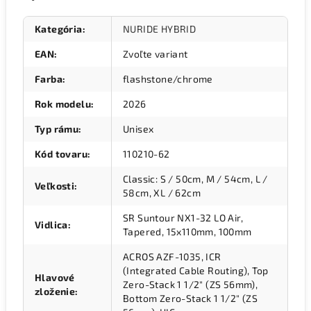
Kategória
:
NURIDE HYBRID
EAN
:
Zvoľte variant
Farba
:
flashstone/chrome
Rok modelu
:
2026
Typ rámu
:
Unisex
Kód tovaru
:
110210-62
Classic: S / 50cm, M / 54cm, L /
Veľkosti
:
58cm, XL / 62cm
SR Suntour NX1-32 LO Air,
Vidlica
:
Tapered, 15x110mm, 100mm
ACROS AZF-1035, ICR
(Integrated Cable Routing), Top
Hlavové
Zero-Stack 1 1/2" (ZS 56mm),
zloženie
:
Bottom Zero-Stack 1 1/2" (ZS