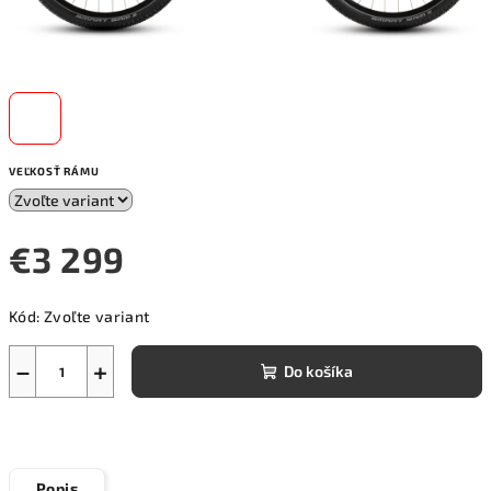
VEĽKOSŤ RÁMU
€3 299
Jednotková
Kód:
Zvoľte variant
cena:
−
+
Do košíka
Popis