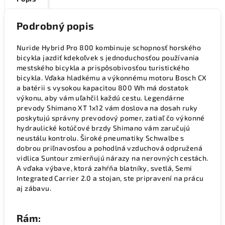
Podrobný popis
Nuride Hybrid Pro 800 kombinuje schopnosť horského
bicykla jazdiť kdekoľvek s jednoduchosťou používania
mestského bicykla a prispôsobivosťou turistického
bicykla. Vďaka hladkému a výkonnému motoru Bosch CX
a batérii s vysokou kapacitou 800 Wh má dostatok
výkonu, aby vám uľahčil každú cestu. Legendárne
prevody Shimano XT 1x12 vám doslova na dosah ruky
poskytujú správny prevodový pomer, zatiaľ čo výkonné
hydraulické kotúčové brzdy Shimano vám zaručujú
neustálu kontrolu. Široké pneumatiky Schwalbe s
dobrou priľnavosťou a pohodlná vzduchová odpružená
vidlica Suntour zmierňujú nárazy na nerovných cestách.
A vďaka výbave, ktorá zahŕňa blatníky, svetlá, Semi
Integrated Carrier 2.0 a stojan, ste pripravení na prácu
aj zábavu.
Rám: