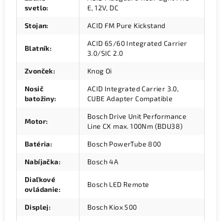
svetlo
:
E, 12V, DC
Stojan
:
ACID FM Pure Kickstand
ACID 65/60 Integrated Carrier
Blatník
:
3.0/SIC 2.0
Zvonček
:
Knog Oi
Nosič
ACID Integrated Carrier 3.0,
batožiny
:
CUBE Adapter Compatible
Bosch Drive Unit Performance
Motor
:
Line CX max. 100Nm (BDU38)
Batéria
:
Bosch PowerTube 800
Nabíjačka
:
Bosch 4A
Diaľkové
Bosch LED Remote
ovládanie
:
Displej
:
Bosch Kiox 500