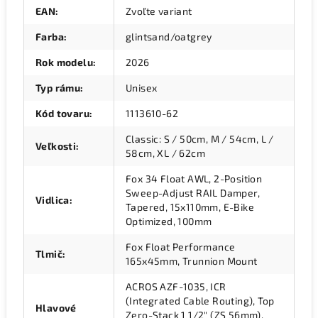
EAN
:
Zvoľte variant
Farba
:
glintsand/oatgrey
Rok modelu
:
2026
Typ rámu
:
Unisex
Kód tovaru
:
1113610-62
Classic: S / 50cm, M / 54cm, L /
Veľkosti
:
58cm, XL / 62cm
Fox 34 Float AWL, 2-Position
Sweep-Adjust RAIL Damper,
Vidlica
:
Tapered, 15x110mm, E-Bike
Optimized, 100mm
Fox Float Performance
Tlmič
:
165x45mm, Trunnion Mount
ACROS AZF-1035, ICR
(Integrated Cable Routing), Top
Hlavové
Zero-Stack 1 1/2" (ZS 56mm),