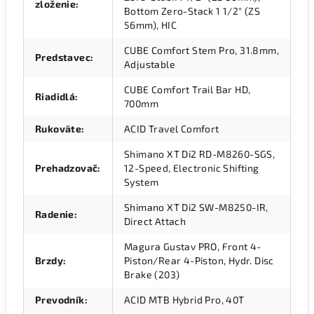
zloženie
:
Bottom Zero-Stack 1 1/2" (ZS
56mm), HIC
CUBE Comfort Stem Pro, 31.8mm,
Predstavec
:
Adjustable
CUBE Comfort Trail Bar HD,
Riadidlá
:
700mm
Rukoväte
:
ACID Travel Comfort
Shimano XT Di2 RD-M8260-SGS,
Prehadzovač
:
12-Speed, Electronic Shifting
System
Shimano XT Di2 SW-M8250-IR,
Radenie
:
Direct Attach
Magura Gustav PRO, Front 4-
Brzdy
:
Piston/Rear 4-Piston, Hydr. Disc
Brake (203)
Prevodník
:
ACID MTB Hybrid Pro, 40T