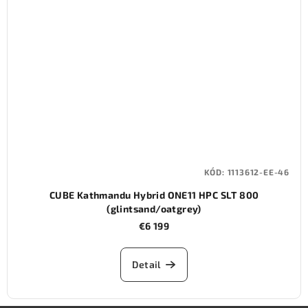
KÓD:
1113612-EE-46
CUBE Kathmandu Hybrid ONE11 HPC SLT 800
(glintsand/oatgrey)
€6 199
Detail