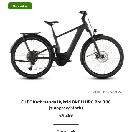
Novinka
KÓD:
1113500-50
CUBE Kathmandu Hybrid ONE11 HPC Pro 800
(slapgrey/black)
€4 299
Detail