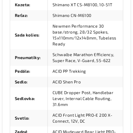
Kazeta
:
Shimano XT CS-M8100, 10-51T
Reťaz
:
Shimano CN-M6100
Newmen Performance 30
base/strong, 28/32 Spokes,
Sada kolies
:
15x110mm/12x148mm, Tubeless
Ready
Schwalbe Marathon Efficiency,
Pneumatiky
:
Super Race, V-Guard, 55-622
Pedále
:
ACID PP Trekking
Sedlo
:
ACID Shen Pro
CUBE Dropper Post, Handlebar
Sedlovka
:
Lever, Internal Cable Routing,
31.6mm
ACID Front Light PRO-E 200 X-
Svetlo
:
Connect, 12V, DC
Zadné
ACID Mudguard Rear Light PRO-