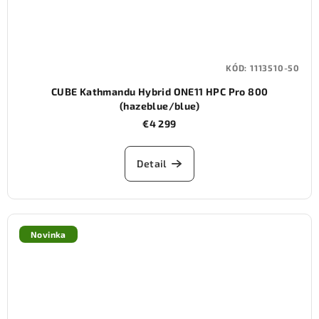
KÓD:
1113510-50
CUBE Kathmandu Hybrid ONE11 HPC Pro 800
(hazeblue/blue)
€4 299
Detail
Novinka