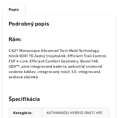
Popis
Podrobný popis
Rám:
C:62® Monocoque Advanced Twin Mold Technology,
hliník 6061 T6 Zadný trojuholník, Efficient Trail Control,
FSP 4-Link, Efficient Comfort Geometry, Boost 148,
UDH™, plne integrovaná batéria, pokročilé vnútorné
vedenie káblov, integrovaný nosič 3.0, integrovaná
sedlová objímka
Špecifikácia
Kategória
:
KATHMANDU HYBRID ONE11 HPC