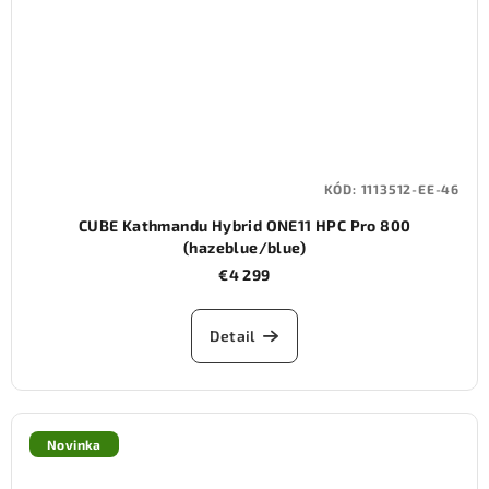
KÓD:
1113512-EE-46
CUBE Kathmandu Hybrid ONE11 HPC Pro 800
(hazeblue/blue)
€4 299
Detail
Novinka