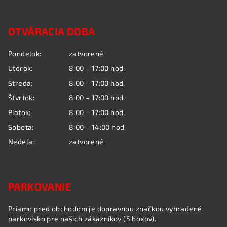
Z
á
OTVÁRACIA DOBA
p
ä
Pondelok:
zatvorené
t
Utorok:
8:00 – 17:00 hod.
i
Streda:
8:00 – 17:00 hod.
e
Štvrtok:
8:00 – 17:00 hod.
Piatok:
8:00 – 17:00 hod.
Sobota:
8:00 – 14:00 hod.
Nedeľa:
zatvorené
PARKOVANIE
Priamo pred obchodom je dopravnou značkou vyhradené
parkovisko pre našich zákazníkov (5 boxov).