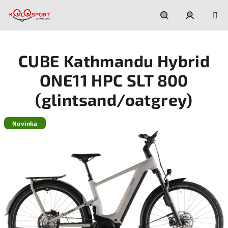
Prejsť
na
obsah
Hľadať
Prihláseni
CUBE Kathmandu Hybrid
ONE11 HPC SLT 800
(glintsand/oatgrey)
Novinka