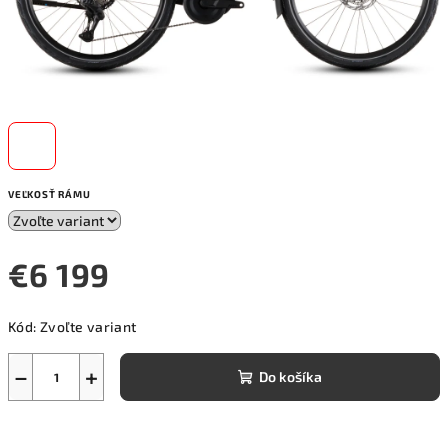
VEĽKOSŤ RÁMU
€6 199
Jednotková
Kód:
Zvoľte variant
cena:
−
+
Do košíka