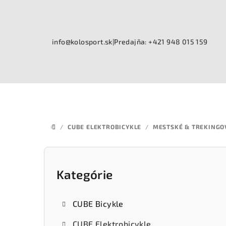
Prejsť
na
obsah
info@kolosport.sk
|
Predajňa: +421 948 015 159
/
CUBE ELEKTROBICYKLE
/
MESTSKÉ & TREKINGO
DOMOV
B
o
Kategórie
Preskočiť
kategórie
č
CUBE Bicykle
n
CUBE Elektrobicykle