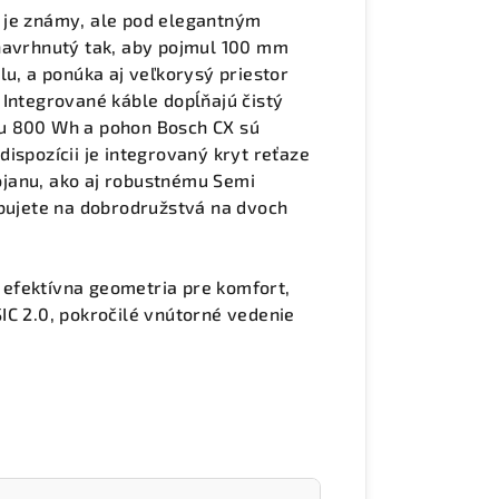
 je známy, ale pod elegantným
 navrhnutý tak, aby pojmul 100 mm
lu, a ponúka aj veľkorysý priestor
 Integrované káble dopĺňajú čistý
ou 800 Wh a pohon Bosch CX sú
ispozícii je integrovaný kryt reťaze
janu, ako aj robustnému Semi
ebujete na dobrodružstvá na dvoch
, efektívna geometria pre komfort,
IC 2.0, pokročilé vnútorné vedenie