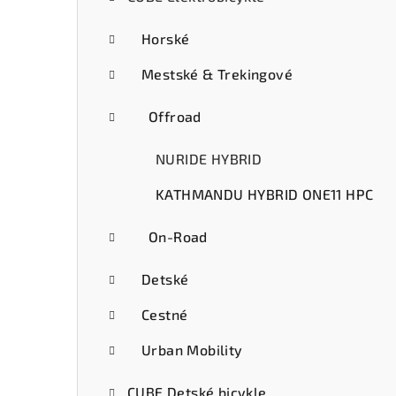
ý
p
Horské
a
Mestské & Trekingové
n
Offroad
e
NURIDE HYBRID
l
KATHMANDU HYBRID ONE11 HPC
On-Road
Detské
Cestné
Urban Mobility
CUBE Detské bicykle