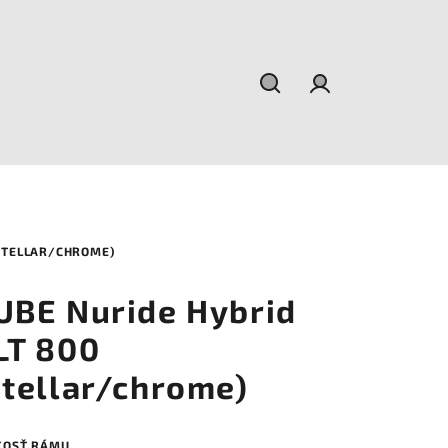
Hľadať
Prihlásenie
(STELLAR/CHROME)
UBE Nuride Hybrid
LT 800
stellar/chrome)
KOSŤ RÁMU