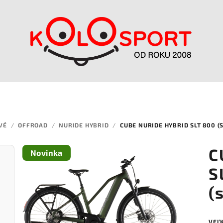
VÉ
/
OFFROAD
/
NURIDE HYBRID
/
CUBE NURIDE HYBRID SLT 800 
C
Novinka
S
(
VEĽ