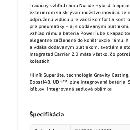
Tradičný vzhľad rámu Nuride Hybrid Trapeze
exteriérom sa skrýva množstvo inovácií. Je
odpruženú vidlicu pre väčší komfort a kontro
pre pneumatiky – aj s dodávanými blatníkmi.
vzhľad rámu a batéria PowerTube s kapacit
elegantne začlenené do konštrukcie rámu. K d
a vďaka dodávaným blatníkom, svetlám a sto
Integrated Carrier 2.0 máte všetko, čo potr
kolesách.
Hliník Superlite, technológia Gravity Casting
Boost148, UDH™, plne integrovaná batéria, S
káblov, integrovaná sedlová objímka
Špecifikácia