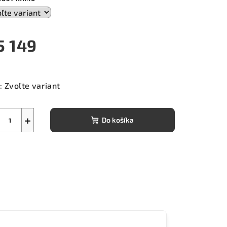
5 149
notková
a:
:
Zvoľte variant
+
Do košíka