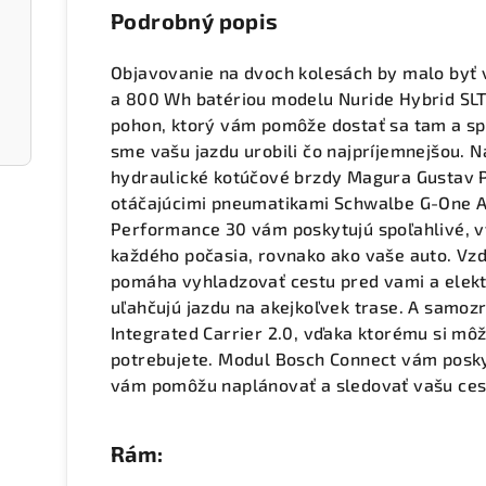
Podrobný popis
Objavovanie na dvoch kolesách by malo byť
a 800 Wh batériou modelu Nuride Hybrid SLT
pohon, ktorý vám pomôže dostať sa tam a spä
sme vašu jazdu urobili čo najpríjemnejšou. 
hydraulické kotúčové brzdy Magura Gustav Pr
otáčajúcimi pneumatikami Schwalbe G-One 
Performance 30 vám poskytujú spoľahlivé, 
každého počasia, rovnako ako vaše auto. Vz
pomáha vyhladzovať cestu pred vami a elekt
uľahčujú jazdu na akejkoľvek trase. A samozr
Integrated Carrier 2.0, vďaka ktorému si môž
potrebujete. Modul Bosch Connect vám poskyt
vám pomôžu naplánovať a sledovať vašu ces
Rám: