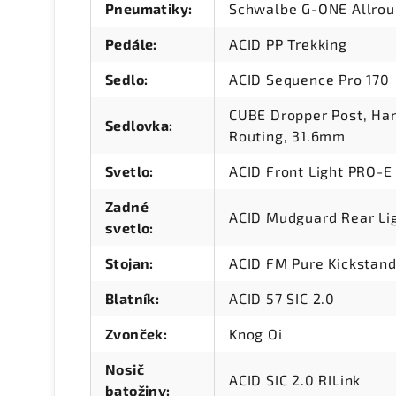
Pneumatiky
:
Schwalbe G-ONE Allroun
Pedále
:
ACID PP Trekking
Sedlo
:
ACID Sequence Pro 170
CUBE Dropper Post, Han
Sedlovka
:
Routing, 31.6mm
Svetlo
:
ACID Front Light PRO-E
Zadné
ACID Mudguard Rear Lig
svetlo
:
Stojan
:
ACID FM Pure Kickstan
Blatník
:
ACID 57 SIC 2.0
Zvonček
:
Knog Oi
Nosič
ACID SIC 2.0 RILink
batožiny
: