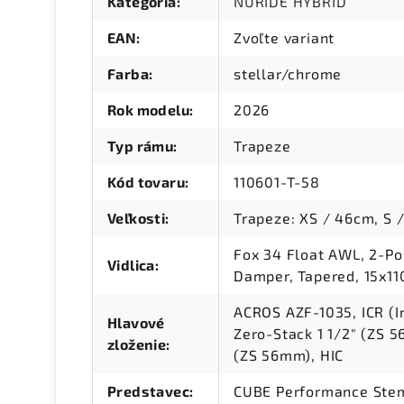
Kategória
:
NURIDE HYBRID
EAN
:
Zvoľte variant
Farba
:
stellar/chrome
Rok modelu
:
2026
Typ rámu
:
Trapeze
Kód tovaru
:
110601-T-58
Veľkosti
:
Trapeze: XS / 46cm, S 
Fox 34 Float AWL, 2-Po
Vidlica
:
Damper, Tapered, 15x1
ACROS AZF-1035, ICR (I
Hlavové
Zero-Stack 1 1/2" (ZS 
zloženie
:
(ZS 56mm), HIC
Predstavec
:
CUBE Performance Ste