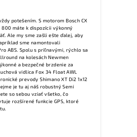
 vždy potešením. S motorom Bosch CX
 800 máte k dispozícii výkonný
ť. Ale my sme zašli ešte ďalej, aby
Napríklad sme namontovali
o ABS. Spolu s priľnavými, rýchlo sa
Allround na kolesách Newmen
výkonné a bezpečné brzdenie za
duchová vidlica Fox 34 Float AWL
ronické prevody Shimano XT Di2 1x12
ejme je tu aj náš robustný Semi
ete so sebou vziať všetko, čo
uje rozšírené funkcie GPS, ktoré
tu.