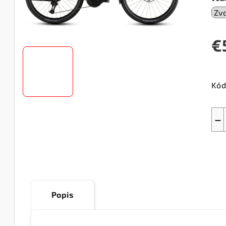
€
Jed
cen
Kód
−
Popis