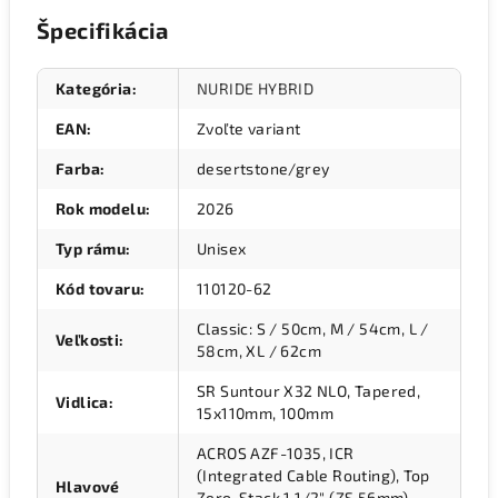
Špecifikácia
Kategória
:
NURIDE HYBRID
EAN
:
Zvoľte variant
Farba
:
desertstone/grey
Rok modelu
:
2026
Typ rámu
:
Unisex
Kód tovaru
:
110120-62
Classic: S / 50cm, M / 54cm, L /
Veľkosti
:
58cm, XL / 62cm
SR Suntour X32 NLO, Tapered,
Vidlica
:
15x110mm, 100mm
ACROS AZF-1035, ICR
(Integrated Cable Routing), Top
Hlavové
Zero-Stack 1 1/2" (ZS 56mm),