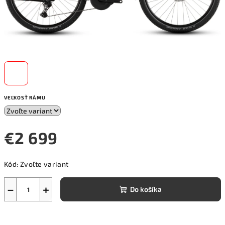
VEĽKOSŤ RÁMU
€2 699
Jednotková
Kód:
Zvoľte variant
cena:
−
+
Do košíka