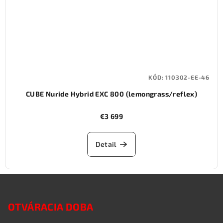
KÓD:
110302-EE-46
CUBE Nuride Hybrid EXC 800 (lemongrass/reflex)
€3 699
Detail
Z
á
OTVÁRACIA DOBA
p
ä