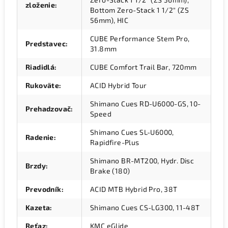
zloženie
:
Bottom Zero-Stack 1 1/2" (ZS
56mm), HIC
CUBE Performance Stem Pro,
Predstavec
:
31.8mm
Riadidlá
:
CUBE Comfort Trail Bar, 720mm
Rukoväte
:
ACID Hybrid Tour
Shimano Cues RD-U6000-GS, 10-
Prehadzovač
:
Speed
Shimano Cues SL-U6000,
Radenie
:
Rapidfire-Plus
Shimano BR-MT200, Hydr. Disc
Brzdy
:
Brake (180)
Prevodník
:
ACID MTB Hybrid Pro, 38T
Kazeta
:
Shimano Cues CS-LG300, 11-48T
Reťaz
:
KMC eGlide