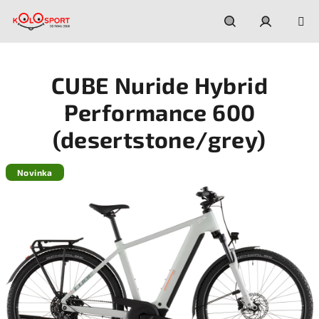
Prejsť
na
obsah
Hľadať
Prihláseni
CUBE Nuride Hybrid
Performance 600
(desertstone/grey)
Novinka