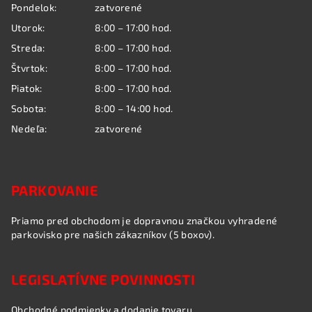
Pondelok:
zatvorené
t
Utorok:
8:00 – 17:00 hod.
i
Streda:
8:00 – 17:00 hod.
e
Štvrtok:
8:00 – 17:00 hod.
Piatok:
8:00 – 17:00 hod.
Sobota:
8:00 – 14:00 hod.
Nedeľa:
zatvorené
PARKOVANIE
Priamo pred obchodom je dopravnou značkou vyhradené
parkovisko pre našich zákazníkov (5 boxov).
LEGISLATÍVNE POVINNOSTI
Obchodné podmienky a dodanie tovaru