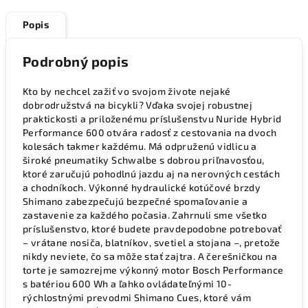
Popis
Podrobný popis
Kto by nechcel zažiť vo svojom živote nejaké
dobrodružstvá na bicykli? Vďaka svojej robustnej
praktickosti a priloženému príslušenstvu Nuride Hybrid
Performance 600 otvára radosť z cestovania na dvoch
kolesách takmer každému. Má odpruženú vidlicu a
široké pneumatiky Schwalbe s dobrou priľnavosťou,
ktoré zaručujú pohodlnú jazdu aj na nerovných cestách
a chodníkoch. Výkonné hydraulické kotúčové brzdy
Shimano zabezpečujú bezpečné spomaľovanie a
zastavenie za každého počasia. Zahrnuli sme všetko
príslušenstvo, ktoré budete pravdepodobne potrebovať
– vrátane nosiča, blatníkov, svetiel a stojana –, pretože
nikdy neviete, čo sa môže stať zajtra. A čerešničkou na
torte je samozrejme výkonný motor Bosch Performance
s batériou 600 Wh a ľahko ovládateľnými 10-
rýchlostnými prevodmi Shimano Cues, ktoré vám