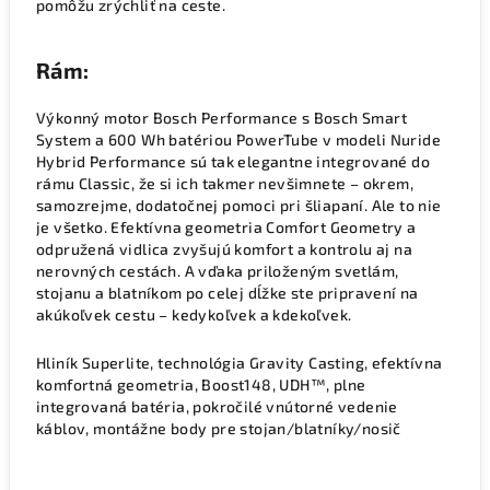
pomôžu zrýchliť na ceste.
Rám:
Výkonný motor Bosch Performance s Bosch Smart
System a 600 Wh batériou PowerTube v modeli Nuride
Hybrid Performance sú tak elegantne integrované do
rámu Classic, že si ich takmer nevšimnete – okrem,
samozrejme, dodatočnej pomoci pri šliapaní. Ale to nie
je všetko. Efektívna geometria Comfort Geometry a
odpružená vidlica zvyšujú komfort a kontrolu aj na
nerovných cestách. A vďaka priloženým svetlám,
stojanu a blatníkom po celej dĺžke ste pripravení na
akúkoľvek cestu – kedykoľvek a kdekoľvek.
Hliník Superlite, technológia Gravity Casting, efektívna
komfortná geometria, Boost148, UDH™, plne
integrovaná batéria, pokročilé vnútorné vedenie
káblov, montážne body pre stojan/blatníky/nosič