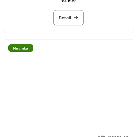
€2 699
Detail
Novinka