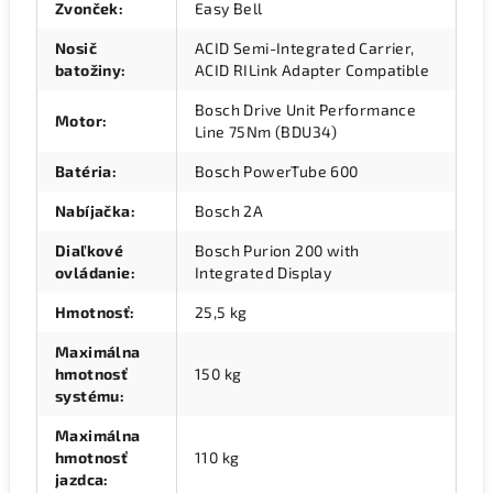
Zvonček
:
Easy Bell
Nosič
ACID Semi-Integrated Carrier,
batožiny
:
ACID RILink Adapter Compatible
Bosch Drive Unit Performance
Motor
:
Line 75Nm (BDU34)
Batéria
:
Bosch PowerTube 600
Nabíjačka
:
Bosch 2A
Diaľkové
Bosch Purion 200 with
ovládanie
:
Integrated Display
Hmotnosť
:
25,5 kg
Maximálna
hmotnosť
150 kg
systému
:
Maximálna
hmotnosť
110 kg
jazdca
: