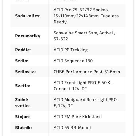
ACID Pro 25, 32/32 Spokes,
Sada kolies
:
15x110mm/12x148mm, Tubeless
Ready
Schwalbe Smart Sam, ActiveL,
Pneumatiky
:
57-622
Pedále
:
ACID PP Trekking
Sedlo
:
ACID Sequence 180
Sedlovka
:
CUBE Performance Post, 31.6mm
ACID Front Light PRO-E 60 X-
Svetlo
:
Connect, 12V, DC
Zadné
ACID Mudguard Rear Light PRO-
svetlo
:
E, 12V, DC
Stojan
:
ACID FM Pure Kickstand
Blatník
:
ACID 65 BB-Mount