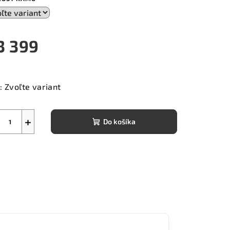
3 399
notková
a:
:
Zvoľte variant
+
Do košíka