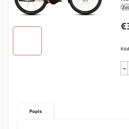
€
Jed
cen
Kód
−
Popis