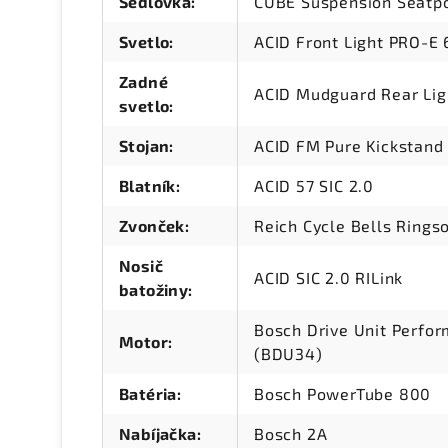
Sedlovka
:
CUBE Suspension Seatp
Svetlo
:
ACID Front Light PRO-E 
Zadné
ACID Mudguard Rear Lig
svetlo
:
Stojan
:
ACID FM Pure Kickstand
Blatník
:
ACID 57 SIC 2.0
Zvonček
:
Reich Cycle Bells Rings
Nosič
ACID SIC 2.0 RILink
batožiny
:
Bosch Drive Unit Perfo
Motor
:
(BDU34)
Batéria
:
Bosch PowerTube 800
Nabíjačka
:
Bosch 2A