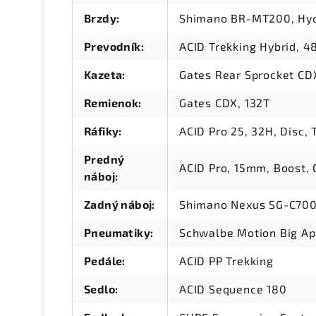
Brzdy
:
Shimano BR-MT200, Hydr
Prevodník
:
ACID Trekking Hybrid, 4
Kazeta
:
Gates Rear Sprocket CD
Remienok
:
Gates CDX, 132T
Ráfiky
:
ACID Pro 25, 32H, Disc,
Predný
ACID Pro, 15mm, Boost, 
náboj
:
Zadný náboj
:
Shimano Nexus SG-C7000
Pneumatiky
:
Schwalbe Motion Big App
Pedále
:
ACID PP Trekking
Sedlo
:
ACID Sequence 180