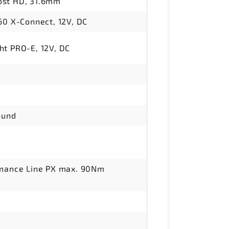
ost HD, 31.6mm
60 X-Connect, 12V, DC
ht PRO-E, 12V, DC
ound
rmance Line PX max. 90Nm