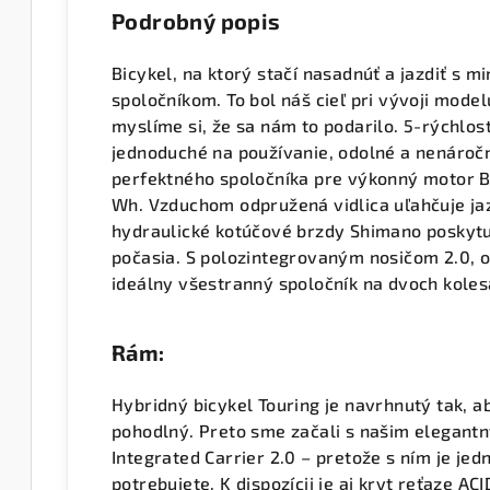
Podrobný popis
Bicykel, na ktorý stačí nasadnúť a jazdiť s m
spoločníkom. To bol náš cieľ pri vývoji mode
myslíme si, že sa nám to podarilo. 5-rýchlo
jednoduché na používanie, odolné a nenáročné
perfektného spoločníka pre výkonný motor B
Wh. Vzduchom odpružená vidlica uľahčuje ja
hydraulické kotúčové brzdy Shimano poskytu
počasia. S polozintegrovaným nosičom 2.0, o
ideálny všestranný spoločník na dvoch koles
Rám:
Hybridný bicykel Touring je navrhnutý tak, a
pohodlný. Preto sme začali s našim elegan
Integrated Carrier 2.0 – pretože s ním je je
potrebujete. K dispozícii je aj kryt reťaze ACI