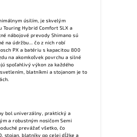
inimálnym úsilím, je skvelým
lu Touring Hybrid Comfort SLX a
stné nábojové prevody Shimano sú
 na údržbu... čo z nich robí
osch PX a batériu s kapacitou 800
zdu na akomkoľvek povrchu a silné
jú spoľahlivý výkon za každého
svetlením, blatníkmi a stojanom je to
ách.
by bol univerzálny, praktický a
tným a robustným nosičom Semi
dnoduché prevážať všetko, čo
D, stojan, blatníky po celej dĺžke a