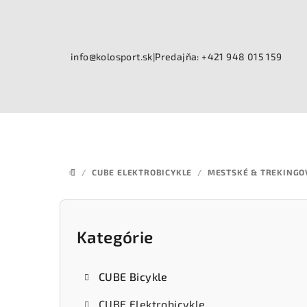
Prejsť
na
obsah
info@kolosport.sk
|
Predajňa: +421 948 015 159
/
CUBE ELEKTROBICYKLE
/
MESTSKÉ & TREKINGO
DOMOV
B
o
Kategórie
Preskočiť
kategórie
č
CUBE Bicykle
n
CUBE Elektrobicykle