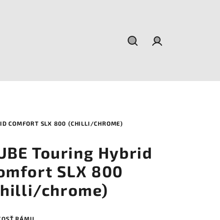
Hľadať
Prihlásenie
ID COMFORT SLX 800 (CHILLI/CHROME)
UBE Touring Hybrid
omfort SLX 800
chilli/chrome)
KOSŤ RÁMU