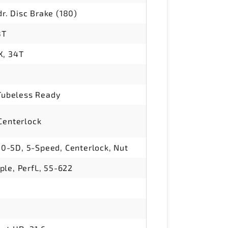
. Disc Brake (180)
8T
X, 34T
 Tubeless Ready
Centerlock
-5D, 5-Speed, Centerlock, Nut
le, PerfL, 55-622