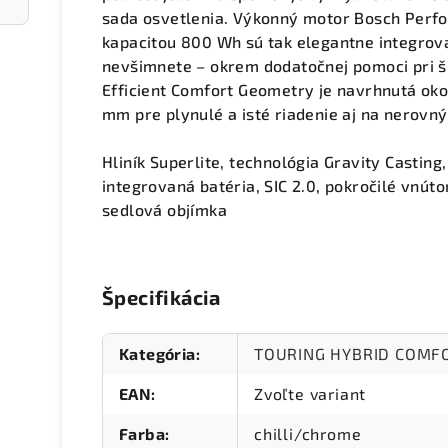
sada osvetlenia. Výkonný motor Bosch Perf
kapacitou 800 Wh sú tak elegantne integrova
nevšimnete – okrem dodatočnej pomoci pri š
Efficient Comfort Geometry je navrhnutá oko
mm pre plynulé a isté riadenie aj na nerovný
Hliník Superlite, technológia Gravity Castin
integrovaná batéria, SIC 2.0, pokročilé vnút
sedlová objímka
Špecifikácia
Kategória
:
TOURING HYBRID COMF
EAN
:
Zvoľte variant
Farba
:
chilli/chrome