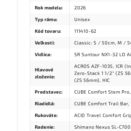
Rok modelu
:
2026
Typ rámu
:
Unisex
Kód tovaru
:
111410-62
Veľkosti
:
Classic: S / 50cm, M / 
Vidlica
:
SR Suntour NX1-32 LO A
ACROS AZF-1035, ICR (In
Hlavové
Zero-Stack 1 1/2" (ZS 5
zloženie
:
(ZS 56mm), HIC
Predstavec
:
CUBE Comfort Stem Pro,
Riadidlá
:
CUBE Comfort Trail Bar
Rukoväte
:
ACID Travel Comfort Gri
Radenie
:
Shimano Nexus SL-C7000