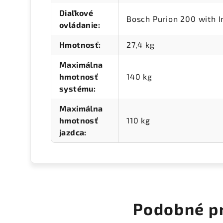
Diaľkové
Bosch Purion 200 with I
ovládanie
:
Hmotnosť
:
27,4 kg
Maximálna
hmotnosť
140 kg
systému
:
Maximálna
hmotnosť
110 kg
jazdca
:
Podobné p