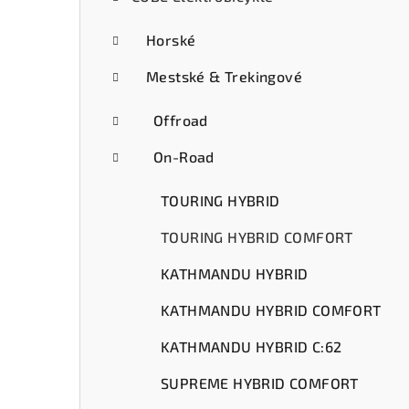
ý
p
Horské
a
Mestské & Trekingové
n
Offroad
e
On-Road
l
TOURING HYBRID
TOURING HYBRID COMFORT
KATHMANDU HYBRID
KATHMANDU HYBRID COMFORT
KATHMANDU HYBRID C:62
SUPREME HYBRID COMFORT