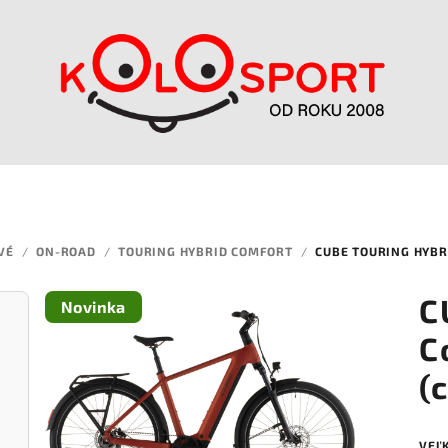
VÉ
/
ON-ROAD
/
TOURING HYBRID COMFORT
/
CUBE TOURING HYBR
C
Novinka
C
(
VEĽ