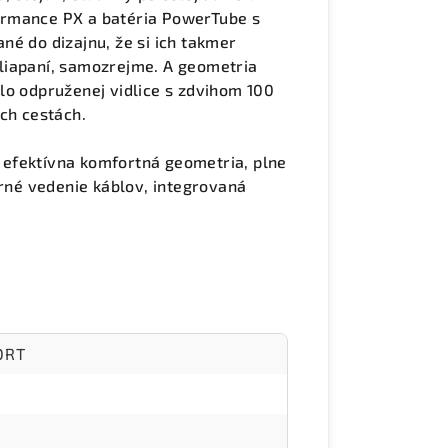
ormance PX a batéria PowerTube s
né do dizajnu, že si ich takmer
liapaní, samozrejme. A geometria
lo odpruženej vidlice s zdvihom 100
ch cestách.
g, efektívna komfortná geometria, plne
orné vedenie káblov, integrovaná
ORT