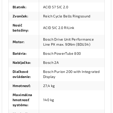
Blatník
:
ACID 57 SIC 2.0
Zvonček
:
Reich Cycle Bells Ringsound
Nosič
ACID SIC 2.0 RILink
batožiny
:
Bosch Drive Unit Performance
Motor
:
Line PX max. 90Nm (BDU34)
Batéria
:
Bosch PowerTube 800
Nabíjačka
:
Bosch 2A
Diaľkové
Bosch Purion 200 with Integrated
ovládanie
:
Display
Hmotnosť
:
27,4 kg
Maximálna
hmotnosť
140 kg
systému
: