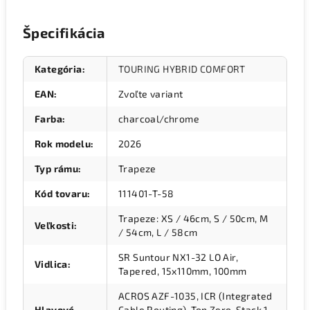
Špecifikácia
Kategória
:
TOURING HYBRID COMFORT
EAN
:
Zvoľte variant
Farba
:
charcoal/chrome
Rok modelu
:
2026
Typ rámu
:
Trapeze
Kód tovaru
:
111401-T-58
Trapeze: XS / 46cm, S / 50cm, M
Veľkosti
:
/ 54cm, L / 58cm
SR Suntour NX1-32 LO Air,
Vidlica
:
Tapered, 15x110mm, 100mm
ACROS AZF-1035, ICR (Integrated
Hlavové
Cable Routing), Top Zero-Stack 1