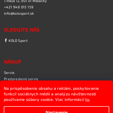
1.mája 12, 901 01 Malacky
+421 948 015 159
info@kolosport.sk
SLEDUJTE NÁS
KOLO Sport
NÁKUP
Servis
Predpredajný servis
Garančný servis
Na prispôsobenie obsahu a reklám, poskytovanie
Rozvoz bicyklov
funkcií sociálnych médií a analýzu návštevnosti
Poradenstvo
používame súbory cookie. Viac informácií
tu
.
My sme KOLO Sport
Nastavenie