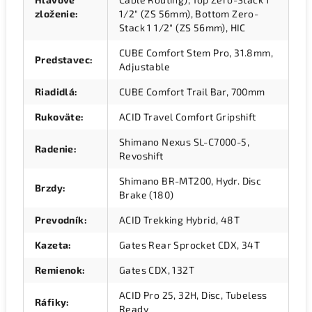
zloženie
:
1/2" (ZS 56mm), Bottom Zero-
Stack 1 1/2" (ZS 56mm), HIC
CUBE Comfort Stem Pro, 31.8mm,
Predstavec
:
Adjustable
Riadidlá
:
CUBE Comfort Trail Bar, 700mm
Rukoväte
:
ACID Travel Comfort Gripshift
Shimano Nexus SL-C7000-5,
Radenie
:
Revoshift
Shimano BR-MT200, Hydr. Disc
Brzdy
:
Brake (180)
Prevodník
:
ACID Trekking Hybrid, 48T
Kazeta
:
Gates Rear Sprocket CDX, 34T
Remienok
:
Gates CDX, 132T
ACID Pro 25, 32H, Disc, Tubeless
Ráfiky
:
Ready