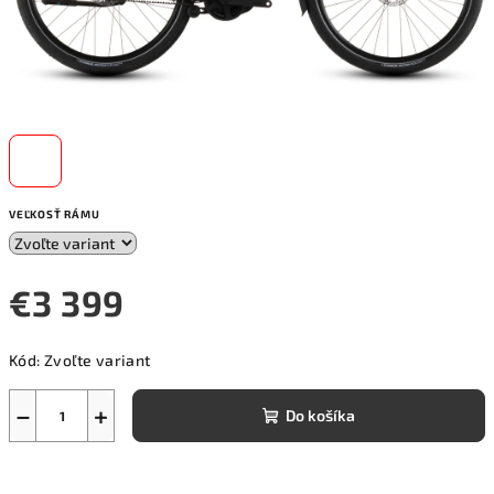
VEĽKOSŤ RÁMU
€3 399
Jednotková
Kód:
Zvoľte variant
cena:
−
+
Do košíka