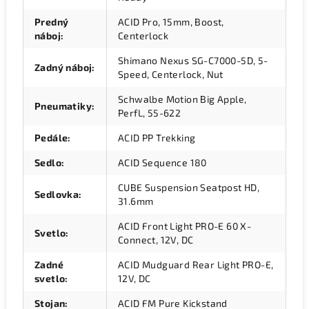
Predný
ACID Pro, 15mm, Boost,
náboj
:
Centerlock
Shimano Nexus SG-C7000-5D, 5-
Zadný náboj
:
Speed, Centerlock, Nut
Schwalbe Motion Big Apple,
Pneumatiky
:
PerfL, 55-622
Pedále
:
ACID PP Trekking
Sedlo
:
ACID Sequence 180
CUBE Suspension Seatpost HD,
Sedlovka
:
31.6mm
ACID Front Light PRO-E 60 X-
Svetlo
:
Connect, 12V, DC
Zadné
ACID Mudguard Rear Light PRO-E,
svetlo
:
12V, DC
Stojan
:
ACID FM Pure Kickstand