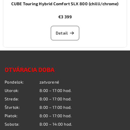
CUBE Touring Hybrid Comfort SLX 800 (chilli/chrome)
€3 399
Detail
Z
á
OTVÁRACIA DOBA
p
ä
Pondelok:
zatvorené
t
Utorok:
8:00 – 17:00 hod.
i
Streda:
8:00 – 17:00 hod.
e
Štvrtok:
8:00 – 17:00 hod.
Piatok:
8:00 – 17:00 hod.
Sobota:
8:00 – 14:00 hod.