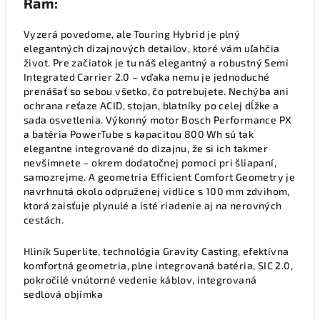
Rám:
Vyzerá povedome, ale Touring Hybrid je plný
elegantných dizajnových detailov, ktoré vám uľahčia
život. Pre začiatok je tu náš elegantný a robustný Semi
Integrated Carrier 2.0 – vďaka nemu je jednoduché
prenášať so sebou všetko, čo potrebujete. Nechýba ani
ochrana reťaze ACID, stojan, blatníky po celej dĺžke a
sada osvetlenia. Výkonný motor Bosch Performance PX
a batéria PowerTube s kapacitou 800 Wh sú tak
elegantne integrované do dizajnu, že si ich takmer
nevšimnete – okrem dodatočnej pomoci pri šliapaní,
samozrejme. A geometria Efficient Comfort Geometry je
navrhnutá okolo odpruženej vidlice s 100 mm zdvihom,
ktorá zaisťuje plynulé a isté riadenie aj na nerovných
cestách.
Hliník Superlite, technológia Gravity Casting, efektívna
komfortná geometria, plne integrovaná batéria, SIC 2.0,
pokročilé vnútorné vedenie káblov, integrovaná
sedlová objímka