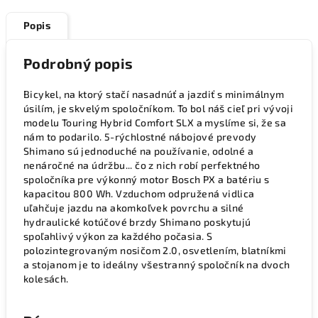
Popis
Podrobný popis
Bicykel, na ktorý stačí nasadnúť a jazdiť s minimálnym
úsilím, je skvelým spoločníkom. To bol náš cieľ pri vývoji
modelu Touring Hybrid Comfort SLX a myslíme si, že sa
nám to podarilo. 5-rýchlostné nábojové prevody
Shimano sú jednoduché na používanie, odolné a
nenáročné na údržbu... čo z nich robí perfektného
spoločníka pre výkonný motor Bosch PX a batériu s
kapacitou 800 Wh. Vzduchom odpružená vidlica
uľahčuje jazdu na akomkoľvek povrchu a silné
hydraulické kotúčové brzdy Shimano poskytujú
spoľahlivý výkon za každého počasia. S
polozintegrovaným nosičom 2.0, osvetlením, blatníkmi
a stojanom je to ideálny všestranný spoločník na dvoch
kolesách.