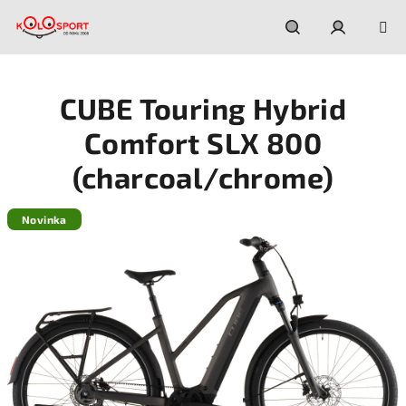
Prejsť
na
obsah
Hľadať
Prihláseni
CUBE Touring Hybrid
Comfort SLX 800
(charcoal/chrome)
Novinka