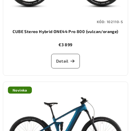
KÓD:
102110-S
CUBE Stereo Hybrid ONE44 Pro 800 (vulcan/orange)
€3 899
Detail
Novinka