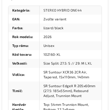
Kategória
:
STEREO HYBRID ONE44
EAN
:
Zvoľte variant
Farba
:
lizard/black
Rok modelu
:
2026
Typ rámu
:
Unisex
Kód tovaru
:
102160-XL
Veľkosti
:
Size Split: 27.5: S // 29: M L XL
SR Suntour XCR36 2CR Air,
Vidlica
:
Tapered, 15x110mm, 140mm
SR Suntour EdgeX R 205x60mm
Tlmič
:
(27.5: 185x55mm), Rebound
Adjust, Trunnion Mount
Hardvér
Top: 54mm Trunnion Mount,
tlmiča
:
Bottom: 22.2x8mm