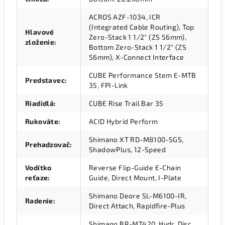
ACROS AZF-1034, ICR
(Integrated Cable Routing), Top
Hlavové
Zero-Stack 1 1/2" (ZS 56mm),
zloženie
:
Bottom Zero-Stack 1 1/2" (ZS
56mm), X-Connect Interface
CUBE Performance Stem E-MTB
Predstavec
:
35, FPI-Link
Riadidlá
:
CUBE Rise Trail Bar 35
Rukoväte
:
ACID Hybrid Perform
Shimano XT RD-M8100-SGS,
Prehadzovač
:
ShadowPlus, 12-Speed
Vodítko
Reverse Flip-Guide E-Chain
reťaze
:
Guide, Direct Mount, I-Plate
Shimano Deore SL-M6100-IR,
Radenie
:
Direct Attach, Rapidfire-Plus
Shimano BR-MT420, Hydr. Disc