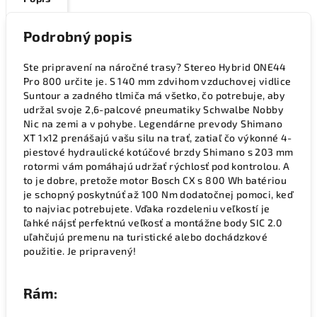
Podrobný popis
Ste pripravení na náročné trasy? Stereo Hybrid ONE44
Pro 800 určite je. S 140 mm zdvihom vzduchovej vidlice
Suntour a zadného tlmiča má všetko, čo potrebuje, aby
udržal svoje 2,6-palcové pneumatiky Schwalbe Nobby
Nic na zemi a v pohybe. Legendárne prevody Shimano
XT 1x12 prenášajú vašu silu na trať, zatiaľ čo výkonné 4-
piestové hydraulické kotúčové brzdy Shimano s 203 mm
rotormi vám pomáhajú udržať rýchlosť pod kontrolou. A
to je dobre, pretože motor Bosch CX s 800 Wh batériou
je schopný poskytnúť až 100 Nm dodatočnej pomoci, keď
to najviac potrebujete. Vďaka rozdeleniu veľkostí je
ľahké nájsť perfektnú veľkosť a montážne body SIC 2.0
uľahčujú premenu na turistické alebo dochádzkové
použitie. Je pripravený!
Rám: