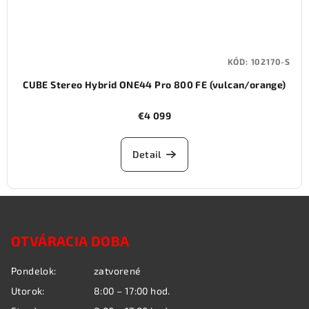
KÓD:
102170-S
CUBE Stereo Hybrid ONE44 Pro 800 FE (vulcan/orange)
€4 099
Detail
Z
á
OTVÁRACIA DOBA
p
ä
Pondelok:
zatvorené
t
Utorok:
8:00 – 17:00 hod.
i