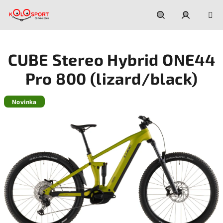
Prejsť
na
obsah
Hľadať
Prihláseni
CUBE Stereo Hybrid ONE44
Pro 800 (lizard/black)
Novinka