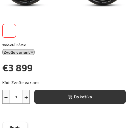
VEĽKOSŤ RÁMU
€3 899
Jednotková
Kód:
Zvoľte variant
cena:
−
+
Do košíka
Popis