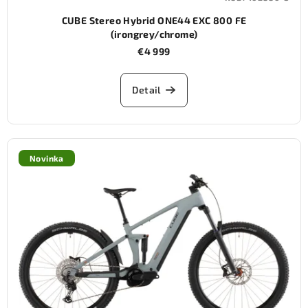
CUBE Stereo Hybrid ONE44 EXC 800 FE
(irongrey/chrome)
€4 999
Detail
Novinka