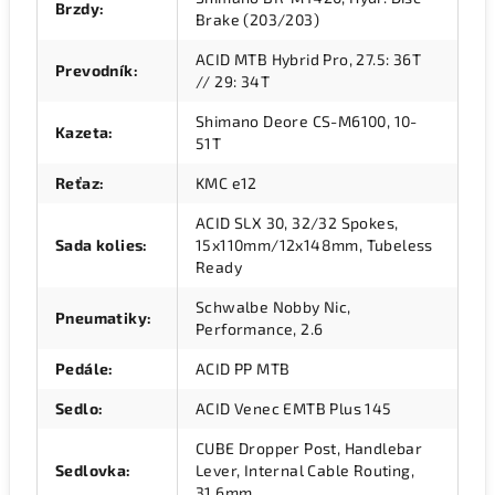
Brzdy
:
Brake (203/203)
ACID MTB Hybrid Pro, 27.5: 36T
Prevodník
:
// 29: 34T
Shimano Deore CS-M6100, 10-
Kazeta
:
51T
Reťaz
:
KMC e12
ACID SLX 30, 32/32 Spokes,
Sada kolies
:
15x110mm/12x148mm, Tubeless
Ready
Schwalbe Nobby Nic,
Pneumatiky
:
Performance, 2.6
Pedále
:
ACID PP MTB
Sedlo
:
ACID Venec EMTB Plus 145
CUBE Dropper Post, Handlebar
Sedlovka
:
Lever, Internal Cable Routing,
31.6mm