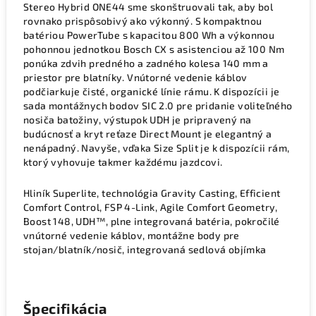
Stereo Hybrid ONE44 sme skonštruovali tak, aby bol
rovnako prispôsobivý ako výkonný. S kompaktnou
batériou PowerTube s kapacitou 800 Wh a výkonnou
pohonnou jednotkou Bosch CX s asistenciou až 100 Nm
ponúka zdvih predného a zadného kolesa 140 mm a
priestor pre blatníky. Vnútorné vedenie káblov
podčiarkuje čisté, organické línie rámu. K dispozícii je
sada montážnych bodov SIC 2.0 pre pridanie voliteľného
nosiča batožiny, výstupok UDH je pripravený na
budúcnosť a kryt reťaze Direct Mount je elegantný a
nenápadný. Navyše, vďaka Size Split je k dispozícii rám,
ktorý vyhovuje takmer každému jazdcovi.
Hliník Superlite, technológia Gravity Casting, Efficient
Comfort Control, FSP 4-Link, Agile Comfort Geometry,
Boost 148, UDH™, plne integrovaná batéria, pokročilé
vnútorné vedenie káblov, montážne body pre
stojan/blatník/nosič, integrovaná sedlová objímka
Špecifikácia