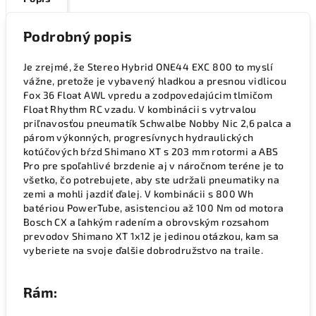
Podrobný popis
Je zrejmé, že Stereo Hybrid ONE44 EXC 800 to myslí
vážne, pretože je vybavený hladkou a presnou vidlicou
Fox 36 Float AWL vpredu a zodpovedajúcim tlmičom
Float Rhythm RC vzadu. V kombinácii s vytrvalou
priľnavosťou pneumatík Schwalbe Nobby Nic 2,6 palca a
párom výkonných, progresívnych hydraulických
kotúčových bŕzd Shimano XT s 203 mm rotormi a ABS
Pro pre spoľahlivé brzdenie aj v náročnom teréne je to
všetko, čo potrebujete, aby ste udržali pneumatiky na
zemi a mohli jazdiť ďalej. V kombinácii s 800 Wh
batériou PowerTube, asistenciou až 100 Nm od motora
Bosch CX a ľahkým radením a obrovským rozsahom
prevodov Shimano XT 1x12 je jedinou otázkou, kam sa
vyberiete na svoje ďalšie dobrodružstvo na traile.
Rám: