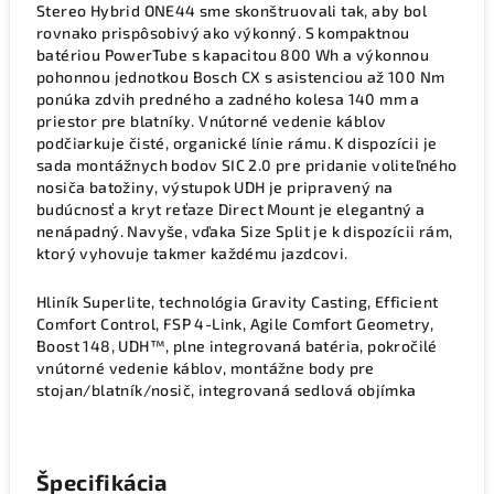
Stereo Hybrid ONE44 sme skonštruovali tak, aby bol
rovnako prispôsobivý ako výkonný. S kompaktnou
batériou PowerTube s kapacitou 800 Wh a výkonnou
pohonnou jednotkou Bosch CX s asistenciou až 100 Nm
ponúka zdvih predného a zadného kolesa 140 mm a
priestor pre blatníky. Vnútorné vedenie káblov
podčiarkuje čisté, organické línie rámu. K dispozícii je
sada montážnych bodov SIC 2.0 pre pridanie voliteľného
nosiča batožiny, výstupok UDH je pripravený na
budúcnosť a kryt reťaze Direct Mount je elegantný a
nenápadný. Navyše, vďaka Size Split je k dispozícii rám,
ktorý vyhovuje takmer každému jazdcovi.
Hliník Superlite, technológia Gravity Casting, Efficient
Comfort Control, FSP 4-Link, Agile Comfort Geometry,
Boost 148, UDH™, plne integrovaná batéria, pokročilé
vnútorné vedenie káblov, montážne body pre
stojan/blatník/nosič, integrovaná sedlová objímka
Špecifikácia