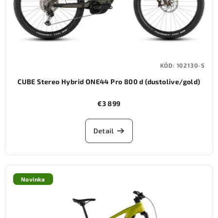
KÓD:
102130-S
CUBE Stereo Hybrid ONE44 Pro 800 d (dustolive/gold)
€3 899
Detail
Novinka