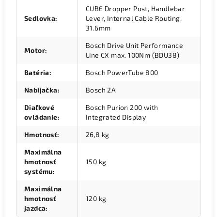
CUBE Dropper Post, Handlebar
Sedlovka
:
Lever, Internal Cable Routing,
31.6mm
Bosch Drive Unit Performance
Motor
:
Line CX max. 100Nm (BDU38)
Batéria
:
Bosch PowerTube 800
Nabíjačka
:
Bosch 2A
Diaľkové
Bosch Purion 200 with
ovládanie
:
Integrated Display
Hmotnosť
:
26,8 kg
Maximálna
hmotnosť
150 kg
systému
:
Maximálna
hmotnosť
120 kg
jazdca
: