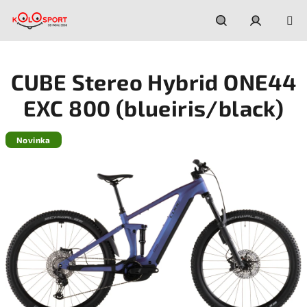
Prejsť
na
obsah
Hľadať
Prihláseni
CUBE Stereo Hybrid ONE44
EXC 800 (blueiris/black)
Novinka