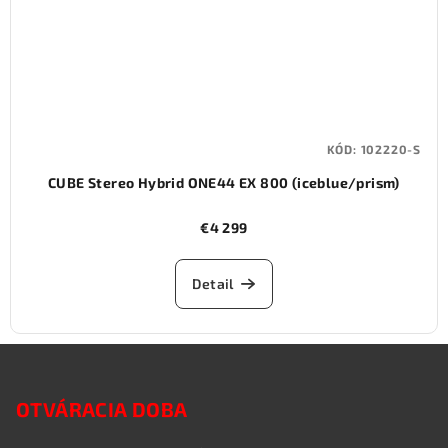
KÓD:
102220-S
CUBE Stereo Hybrid ONE44 EX 800 (iceblue/prism)
€4 299
Detail
Z
á
OTVÁRACIA DOBA
p
ä