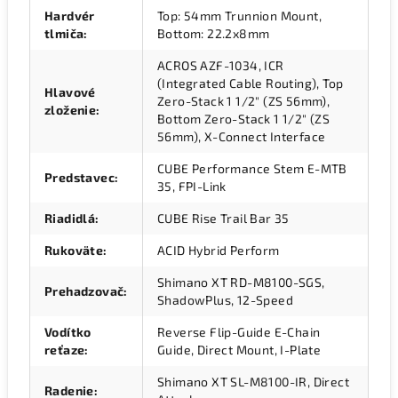
Hardvér
Top: 54mm Trunnion Mount,
tlmiča
:
Bottom: 22.2x8mm
ACROS AZF-1034, ICR
(Integrated Cable Routing), Top
Hlavové
Zero-Stack 1 1/2" (ZS 56mm),
zloženie
:
Bottom Zero-Stack 1 1/2" (ZS
56mm), X-Connect Interface
CUBE Performance Stem E-MTB
Predstavec
:
35, FPI-Link
Riadidlá
:
CUBE Rise Trail Bar 35
Rukoväte
:
ACID Hybrid Perform
Shimano XT RD-M8100-SGS,
Prehadzovač
:
ShadowPlus, 12-Speed
Vodítko
Reverse Flip-Guide E-Chain
reťaze
:
Guide, Direct Mount, I-Plate
Shimano XT SL-M8100-IR, Direct
Radenie
: