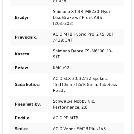
Attach
Shimano XT BR-M8220, Hydr.
Brzdy
:
Disc Brake w/ Front ABS
(203/203)
ACID MTB Hybrid Pro, 27.5: 36T
Prevodník
:
// 29: 34T
Shimano Deore CS-M6100, 10-
Kazeta
:
51T
Reťaz
:
KMC e12
ACID SLX 30, 32/32 Spokes,
Sada kolies
:
15x110mm/12x148mm, Tubeless
Ready
Schwalbe Nobby Nic,
Pneumatiky
:
Performance, 2.6
Pedále
:
ACID PP MTB
Sedlo
:
ACID Venec EMTB Plus 145