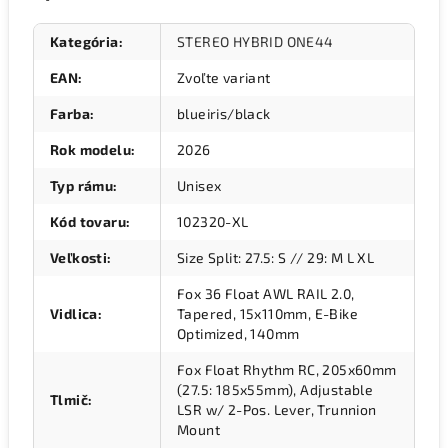
Kategória
:
STEREO HYBRID ONE44
EAN
:
Zvoľte variant
Farba
:
blueiris/black
Rok modelu
:
2026
Typ rámu
:
Unisex
Kód tovaru
:
102320-XL
Veľkosti
:
Size Split: 27.5: S // 29: M L XL
Fox 36 Float AWL RAIL 2.0,
Vidlica
:
Tapered, 15x110mm, E-Bike
Optimized, 140mm
Fox Float Rhythm RC, 205x60mm
(27.5: 185x55mm), Adjustable
Tlmič
:
LSR w/ 2-Pos. Lever, Trunnion
Mount