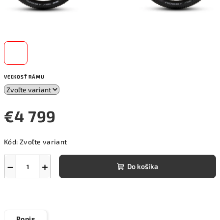
VEĽKOSŤ RÁMU
€4 799
Jednotková
Kód:
Zvoľte variant
cena:
−
+
Do košíka
Popis