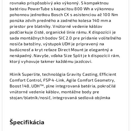
rovnako prispôsobivý ako výkonný. S kompaktnou
batériou PowerTube s kapacitou 800 Wh a výkonnou
pohonnou jednotkou Bosch CX s asistenciou až 100 Nm
ponúka zdvih predného a zadného kolesa 140 mm a
priestor pre blatníky. Vnútorné vedenie káblov
podčiarkuje čisté, organické línie rámu. K dispozícii je
sada montážnych bodov SIC 2.0 pre pridanie voliteľného
nosiča batožiny, výstupok UDH je pripravený na
budúcnosť a kryt reťaze Direct Mount je elegantný a
nenápadný. Navyše, vďaka Size Split je k dispozícii rám,
ktorý vyhovuje takmer každému jazdcovi.
Hliník Superlite, technológia Gravity Casting, Efficient
Comfort Control, FSP 4-Link, Agile Comfort Geometry,
Boost 148, UDH™, plne integrovaná batéria, pokročilé
vnútorné vedenie káblov, montážne body pre
stojan/blatník/nosič, integrovaná sedlová objímka
Špecifikácia