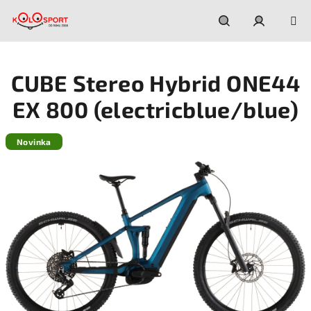
Prejsť
na
obsah
Hľadať
Prihláseni
CUBE Stereo Hybrid ONE44
EX 800 (electricblue/blue)
Novinka