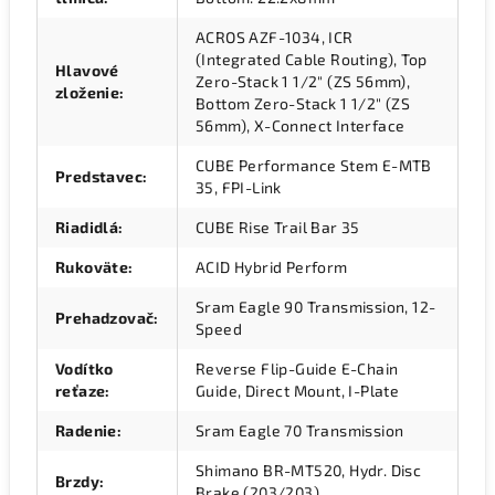
ACROS AZF-1034, ICR
(Integrated Cable Routing), Top
Hlavové
Zero-Stack 1 1/2" (ZS 56mm),
zloženie
:
Bottom Zero-Stack 1 1/2" (ZS
56mm), X-Connect Interface
CUBE Performance Stem E-MTB
Predstavec
:
35, FPI-Link
Riadidlá
:
CUBE Rise Trail Bar 35
Rukoväte
:
ACID Hybrid Perform
Sram Eagle 90 Transmission, 12-
Prehadzovač
:
Speed
Vodítko
Reverse Flip-Guide E-Chain
reťaze
:
Guide, Direct Mount, I-Plate
Radenie
:
Sram Eagle 70 Transmission
Shimano BR-MT520, Hydr. Disc
Brzdy
:
Brake (203/203)