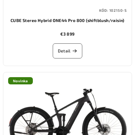
KÓD:
102150-S
CUBE Stereo Hybrid ONE44 Pro 800 (shiftblush/raisin)
€3 899
Detail
Novinka