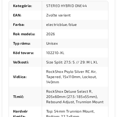
Kategória
:
STEREO HYBRID ONE44
EAN
:
Zvoľte variant
Farba
:
electricblue/blue
Rok modelu
:
2026
Typ rámu
:
Unisex
Kód tovaru
:
102210-XL
Veľkosti
:
Size Split: 27.5: S // 29: M L XL
RockShox Psylo Silver RC Air,
Vidlica
:
Tapered, 15x110mm, Lockout,
140mm
RockShox Deluxe Select R,
Tlmič
:
205x60mm (27.5: 185x55mm),
Rebound Adjust, Trunnion Mount
Hardvér
Top: 54mm Trunnion Mount,
tlmiča
:
Bottom: 22.2x8mm