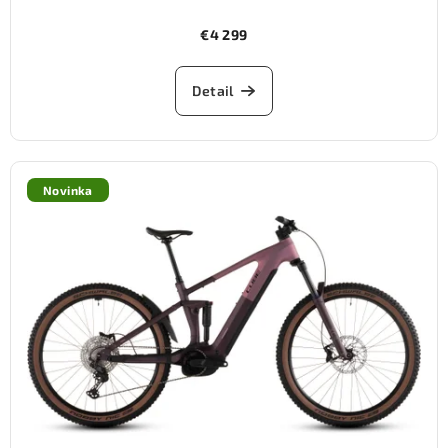
€4 299
Detail
Novinka