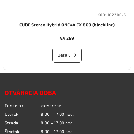
KÓD:
102200-S
CUBE Stereo Hybrid ONE44 EX 800 (blackline)
€4 299
Detail
Z
á
OTVÁRACIA DOBA
p
ä
Pondelok:
zatvorené
t
Utorok:
8:00 – 17:00 hod.
i
Streda:
8:00 – 17:00 hod.
e
Štvrtok:
8:00 – 17:00 hod.