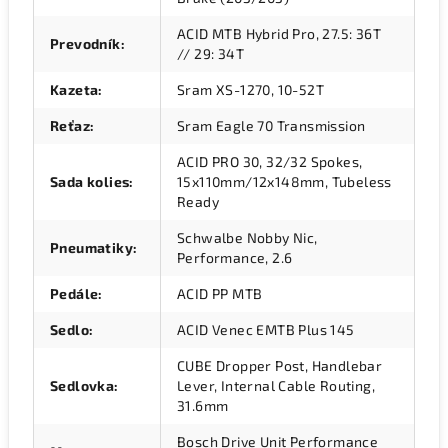
ACID MTB Hybrid Pro, 27.5: 36T
Prevodník
:
// 29: 34T
Kazeta
:
Sram XS-1270, 10-52T
Reťaz
:
Sram Eagle 70 Transmission
ACID PRO 30, 32/32 Spokes,
Sada kolies
:
15x110mm/12x148mm, Tubeless
Ready
Schwalbe Nobby Nic,
Pneumatiky
:
Performance, 2.6
Pedále
:
ACID PP MTB
Sedlo
:
ACID Venec EMTB Plus 145
CUBE Dropper Post, Handlebar
Sedlovka
:
Lever, Internal Cable Routing,
31.6mm
Bosch Drive Unit Performance