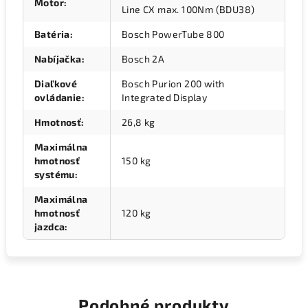
Motor
:
Line CX max. 100Nm (BDU38)
Batéria
:
Bosch PowerTube 800
Nabíjačka
:
Bosch 2A
Diaľkové
Bosch Purion 200 with
ovládanie
:
Integrated Display
Hmotnosť
:
26,8 kg
Maximálna
hmotnosť
150 kg
systému
:
Maximálna
hmotnosť
120 kg
jazdca
:
Podobné produkty