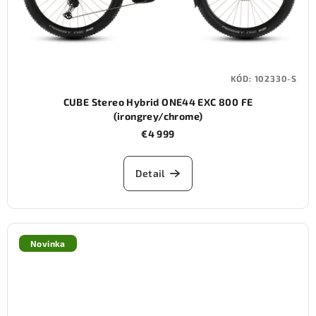
KÓD:
102330-S
CUBE Stereo Hybrid ONE44 EXC 800 FE
(irongrey/chrome)
€4 999
Detail
Novinka