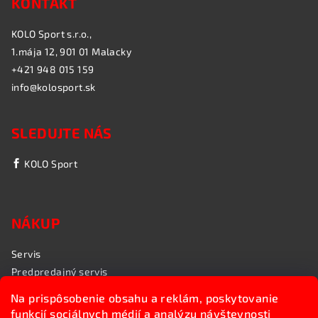
KONTAKT
KOLO Sport s.r.o.,
1.mája 12, 901 01 Malacky
+421 948 015 159
info@kolosport.sk
SLEDUJTE NÁS
KOLO Sport
NÁKUP
Servis
Predpredajný servis
Garančný servis
Na prispôsobenie obsahu a reklám, poskytovanie
Rozvoz bicyklov
funkcií sociálnych médií a analýzu návštevnosti