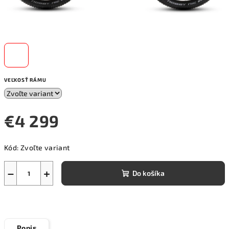
VEĽKOSŤ RÁMU
€4 299
Jednotková
Kód:
Zvoľte variant
cena:
−
+
Do košíka
Popis