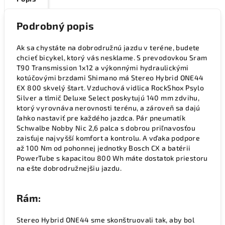
Podrobný popis
Ak sa chystáte na dobrodružnú jazdu v teréne, budete
chcieť bicykel, ktorý vás nesklame. S prevodovkou Sram
T90 Transmission 1x12 a výkonnými hydraulickými
kotúčovými brzdami Shimano má Stereo Hybrid ONE44
EX 800 skvelý štart. Vzduchová vidlica RockShox Psylo
Silver a tlmič Deluxe Select poskytujú 140 mm zdvihu,
ktorý vyrovnáva nerovnosti terénu, a zároveň sa dajú
ľahko nastaviť pre každého jazdca. Pár pneumatík
Schwalbe Nobby Nic 2,6 palca s dobrou priľnavosťou
zaisťuje najvyšší komfort a kontrolu. A vďaka podpore
až 100 Nm od pohonnej jednotky Bosch CX a batérii
PowerTube s kapacitou 800 Wh máte dostatok priestoru
na ešte dobrodružnejšiu jazdu.
Rám:
Stereo Hybrid ONE44 sme skonštruovali tak, aby bol