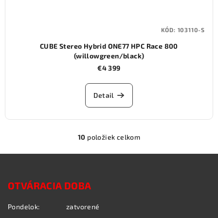
KÓD:
103110-S
CUBE Stereo Hybrid ONE77 HPC Race 800
(willowgreen/black)
€4 399
Detail
10
položiek celkom
O
v
Z
l
á
á
OTVÁRACIA DOBA
p
d
a
ä
Pondelok:
zatvorené
c
t