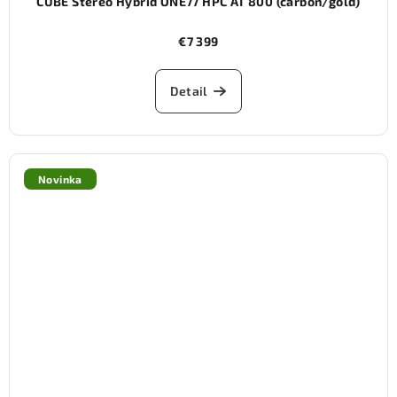
CUBE Stereo Hybrid ONE77 HPC AT 800 (carbon/gold)
€7 399
Detail
Novinka