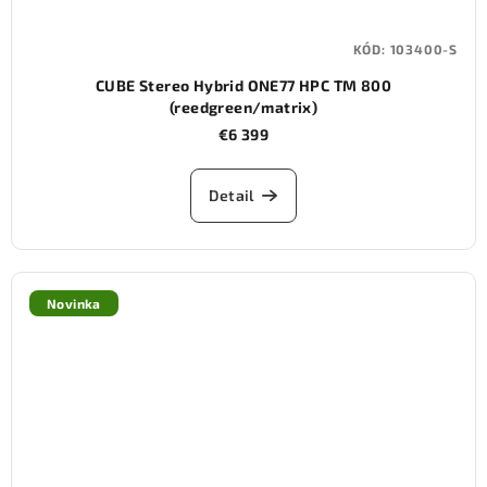
KÓD:
103400-S
CUBE Stereo Hybrid ONE77 HPC TM 800
(reedgreen/matrix)
€6 399
Detail
Novinka