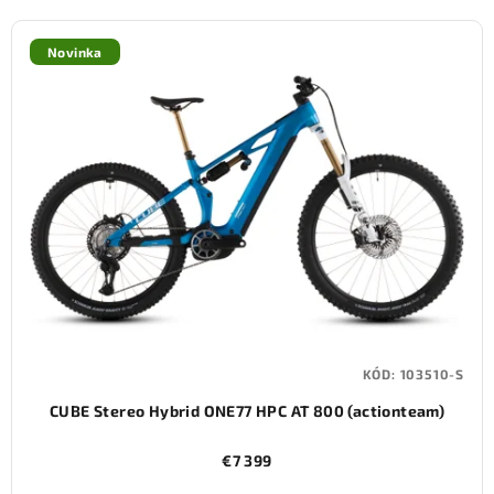
Novinka
KÓD:
103510-S
CUBE Stereo Hybrid ONE77 HPC AT 800 (actionteam)
€7 399