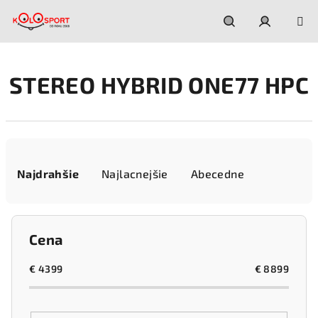
Prejsť
na
obsah
Hľadať
Prihláseni
STEREO HYBRID ONE77 HPC
R
a
Najdrahšie
Najlacnejšie
Abecedne
d
e
n
Cena
i
e
€
4399
€
8899
p
r