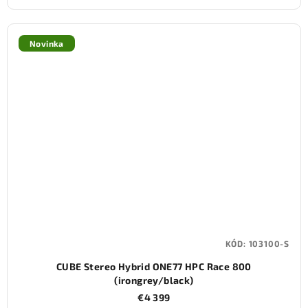
Novinka
KÓD:
103100-S
CUBE Stereo Hybrid ONE77 HPC Race 800
(irongrey/black)
€4 399