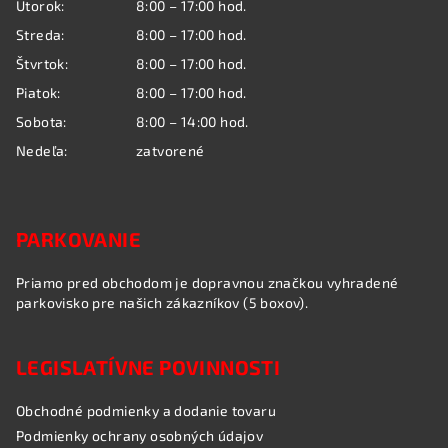
i
Utorok:
8:00 – 17:00 hod.
i
e
Streda:
8:00 – 17:00 hod.
e
p
Štvrtok:
8:00 – 17:00 hod.
r
Piatok:
8:00 – 17:00 hod.
v
k
Sobota:
8:00 – 14:00 hod.
y
Nedeľa:
zatvorené
v
ý
p
i
PARKOVANIE
s
u
Priamo pred obchodom je dopravnou značkou vyhradené
parkovisko pre našich zákazníkov (5 boxov).
LEGISLATÍVNE POVINNOSTI
Obchodné podmienky a dodanie tovaru
Podmienky ochrany osobných údajov