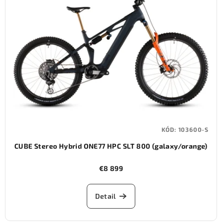
i
s
p
r
o
d
u
k
t
KÓD:
103600-S
o
CUBE Stereo Hybrid ONE77 HPC SLT 800 (galaxy/orange)
v
€8 899
Detail