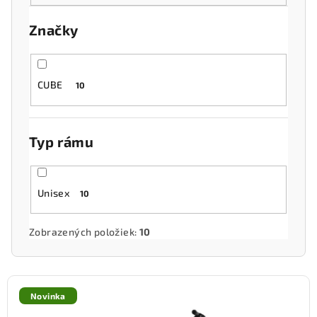
o
Značky
d
u
k
CUBE
10
t
o
v
Typ rámu
Unisex
10
Zobrazených položiek:
10
V
ý
Novinka
p