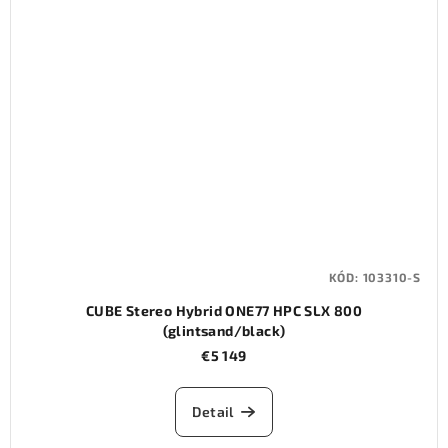
KÓD:
103310-S
CUBE Stereo Hybrid ONE77 HPC SLX 800
(glintsand/black)
€5 149
Detail