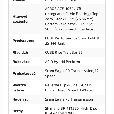
ACROS AZF-1034, ICR
(Integrated Cable Routing), Top
Hlavové
Zero-Stack 1 1/2" (ZS 56mm),
zloženie
:
Bottom Zero-Stack 1 1/2" (ZS
56mm), X-Connect Interface
CUBE Performance Stem E-MTB
Predstavec
:
35, FPI-Link
Riadidlá
:
CUBE Rise Trail Bar 35
Rukoväte
:
ACID Hybrid Perform
Sram Eagle 90 Transmission, 12-
Prehadzovač
:
Speed
Vodítko
Reverse Flip-Guide E-Chain
reťaze
:
Guide, Direct Mount, I-Plate
Radenie
:
Sram Eagle 70 Transmission
Shimano BR-MT520, Hydr. Disc
Brzdy
:
Brake (203/203)