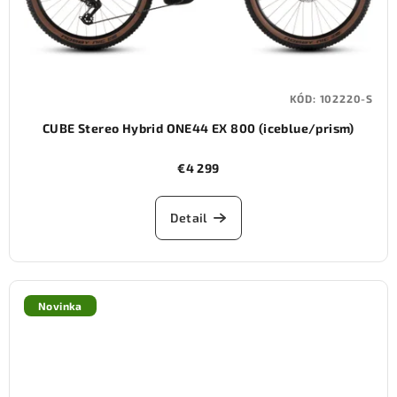
KÓD:
102220-S
CUBE Stereo Hybrid ONE44 EX 800 (iceblue/prism)
€4 299
Detail
Novinka