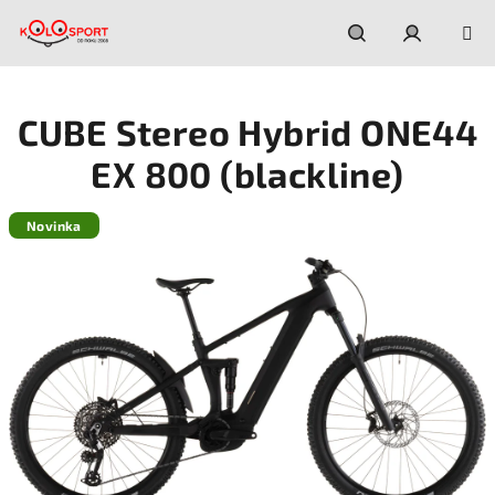
Prejsť
na
obsah
Hľadať
Prihláseni
CUBE Stereo Hybrid ONE44
EX 800 (blackline)
Novinka