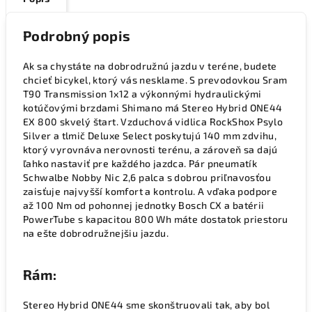
Podrobný popis
Ak sa chystáte na dobrodružnú jazdu v teréne, budete
chcieť bicykel, ktorý vás nesklame. S prevodovkou Sram
T90 Transmission 1x12 a výkonnými hydraulickými
kotúčovými brzdami Shimano má Stereo Hybrid ONE44
EX 800 skvelý štart. Vzduchová vidlica RockShox Psylo
Silver a tlmič Deluxe Select poskytujú 140 mm zdvihu,
ktorý vyrovnáva nerovnosti terénu, a zároveň sa dajú
ľahko nastaviť pre každého jazdca. Pár pneumatík
Schwalbe Nobby Nic 2,6 palca s dobrou priľnavosťou
zaisťuje najvyšší komfort a kontrolu. A vďaka podpore
až 100 Nm od pohonnej jednotky Bosch CX a batérii
PowerTube s kapacitou 800 Wh máte dostatok priestoru
na ešte dobrodružnejšiu jazdu.
Rám:
Stereo Hybrid ONE44 sme skonštruovali tak, aby bol