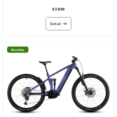
€3 899
Detail
Novinka