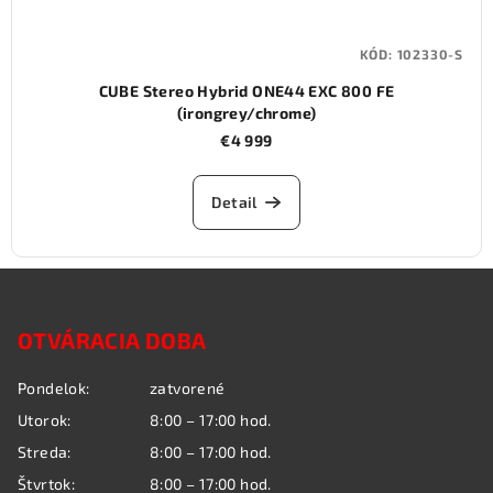
KÓD:
102330-S
CUBE Stereo Hybrid ONE44 EXC 800 FE
(irongrey/chrome)
€4 999
Detail
Z
á
OTVÁRACIA DOBA
p
ä
Pondelok:
zatvorené
t
Utorok:
8:00 – 17:00 hod.
i
Streda:
8:00 – 17:00 hod.
e
Štvrtok:
8:00 – 17:00 hod.