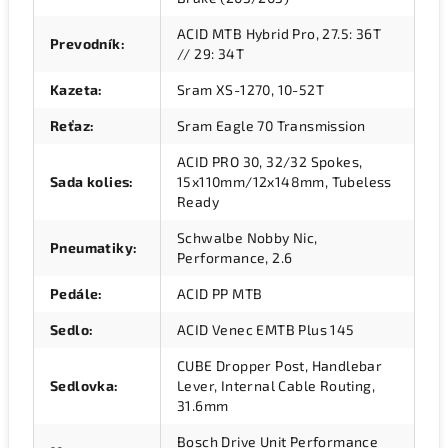
ACID MTB Hybrid Pro, 27.5: 36T
Prevodník
:
// 29: 34T
Kazeta
:
Sram XS-1270, 10-52T
Reťaz
:
Sram Eagle 70 Transmission
ACID PRO 30, 32/32 Spokes,
Sada kolies
:
15x110mm/12x148mm, Tubeless
Ready
Schwalbe Nobby Nic,
Pneumatiky
:
Performance, 2.6
Pedále
:
ACID PP MTB
Sedlo
:
ACID Venec EMTB Plus 145
CUBE Dropper Post, Handlebar
Sedlovka
:
Lever, Internal Cable Routing,
31.6mm
Bosch Drive Unit Performance