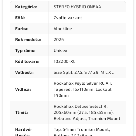
Kategória
:
STEREO HYBRID ONE44
EAN
:
Zvoľte variant
Farba
:
blackline
Rok modelu
:
2026
Typ rámu
:
Unisex
Kód tovaru
:
102200-XL
Veľkosti
:
Size Split: 27.5: S // 29: M L XL
RockShox Psylo Silver RC Air,
Vidlica
:
Tapered, 15x110mm, Lockout,
140mm
RockShox Deluxe Select R,
Tlmič
:
205x60mm (27.5: 185x55mm),
Rebound Adjust, Trunnion Mount
Hardvér
Top: 54mm Trunnion Mount,
tlmiča
:
Bottom: 22.2x8mm