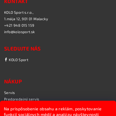
KONTAKT
KOLO Sport s.r.o.,
1.mája 12, 901 01 Malacky
+421 948 015 159
info@kolosport.sk
SLEDUJTE NÁS
KOLO Sport
NÁKUP
Servis
Predpredajný servis
Garančný servis
Na prispôsobenie obsahu a reklám, poskytovanie
Rozvoz bicyklov
funkcií sociálnych médií a analýzu návštevnosti