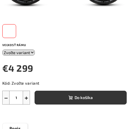
VEĽKOSŤ RÁMU
€4 299
Jednotková
Kód:
Zvoľte variant
cena:
−
+
Do košíka
Popis