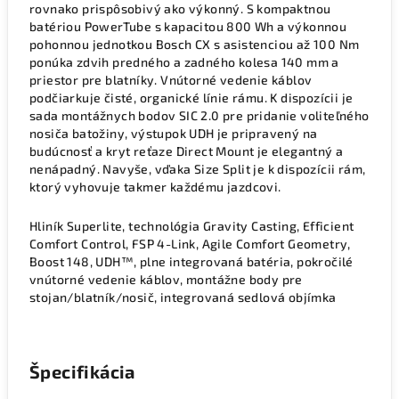
rovnako prispôsobivý ako výkonný. S kompaktnou
batériou PowerTube s kapacitou 800 Wh a výkonnou
pohonnou jednotkou Bosch CX s asistenciou až 100 Nm
ponúka zdvih predného a zadného kolesa 140 mm a
priestor pre blatníky. Vnútorné vedenie káblov
podčiarkuje čisté, organické línie rámu. K dispozícii je
sada montážnych bodov SIC 2.0 pre pridanie voliteľného
nosiča batožiny, výstupok UDH je pripravený na
budúcnosť a kryt reťaze Direct Mount je elegantný a
nenápadný. Navyše, vďaka Size Split je k dispozícii rám,
ktorý vyhovuje takmer každému jazdcovi.
Hliník Superlite, technológia Gravity Casting, Efficient
Comfort Control, FSP 4-Link, Agile Comfort Geometry,
Boost 148, UDH™, plne integrovaná batéria, pokročilé
vnútorné vedenie káblov, montážne body pre
stojan/blatník/nosič, integrovaná sedlová objímka
Špecifikácia