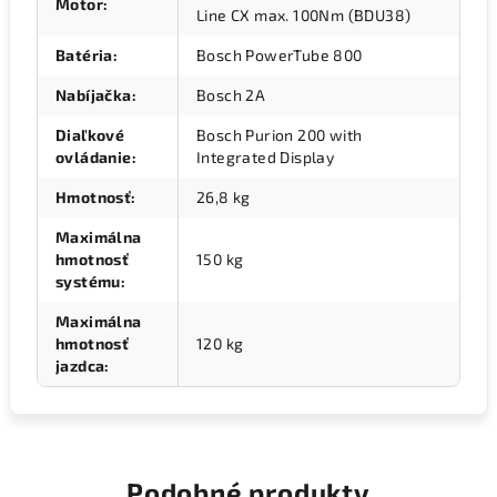
Motor
:
Line CX max. 100Nm (BDU38)
Batéria
:
Bosch PowerTube 800
Nabíjačka
:
Bosch 2A
Diaľkové
Bosch Purion 200 with
ovládanie
:
Integrated Display
Hmotnosť
:
26,8 kg
Maximálna
hmotnosť
150 kg
systému
:
Maximálna
hmotnosť
120 kg
jazdca
:
Podobné produkty