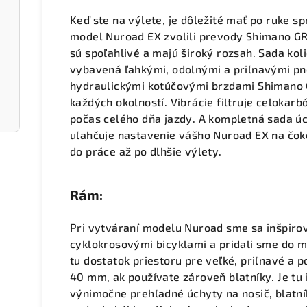
Keď ste na výlete, je dôležité mať po ruke 
model Nuroad EX zvolili prevody Shimano GR
sú spoľahlivé a majú široký rozsah. Sada k
vybavená ľahkými, odolnými a priľnavými p
hydraulickými kotúčovými brzdami Shimano 
každých okolností. Vibrácie filtruje celokarb
počas celého dňa jazdy. A kompletná sada úc
uľahčuje nastavenie vášho Nuroad EX na čo
do práce až po dlhšie výlety.
Rám:
Pri vytváraní modelu Nuroad sme sa inšpirov
cyklokrosovými bicyklami a pridali sme do m
tu dostatok priestoru pre veľké, priľnavé a
40 mm, ak používate zároveň blatníky. Je tu
výnimočne prehľadné úchyty na nosič, blatní