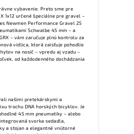
správne vybavenie. Preto sme pre
X 1x12 určené špeciálne pre gravel –
olies Newmen Performance Gravel 25
neumatikami Schwalbe 45 mm – a
GRX – vám zaručuje plnú kontrolu za
ónová vidlica, ktorá zaisťuje pohodlie
hytov na nosič – vpredu aj vzadu –
koľvek, od každodenného dochádzania
ali našimi pretekárskymi a
ixu trochu DNA horských bicyklov. Je
 pohodlné 45 mm pneumatiky – alebo
 integrovaná svorka sedadla,
ky a stojan a elegantné vnútorné