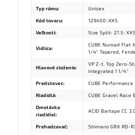
Typ rámu
:
Unisex
Kód tovaru
:
129400-XXS
Veľkosti
:
Size Split: 27.5: XX
CUBE Nuroad Flat Mo
Vidlica
:
1/4" Tapered, Fen
VP Z-t, Top Zero-S
Hlavové zloženie
:
Integrated 1 1/4"
Predstavec
:
CUBE Performance 
Riadidlá
:
CUBE Gravel Race 
Omotávka
ACID Bartape CC 3.
riadidiel
:
Prehadzovač
:
Shimano GRX RD-R