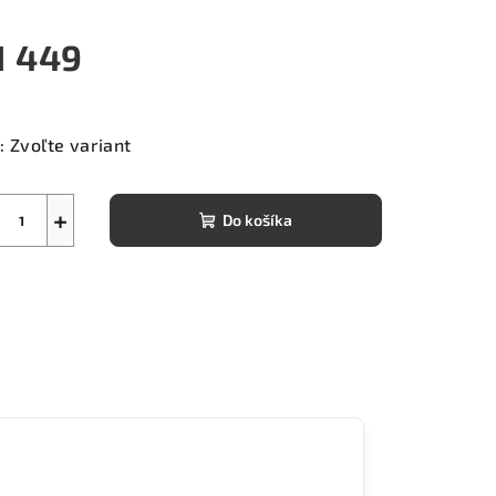
1 449
notková
a:
:
Zvoľte variant
+
Do košíka