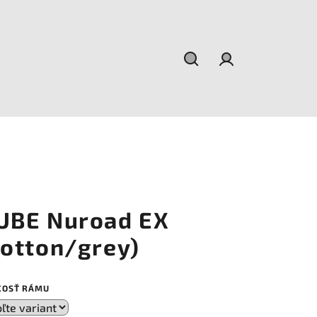
Hľadať
Prihlásenie
UBE Nuroad EX
cotton/grey)
KOSŤ RÁMU