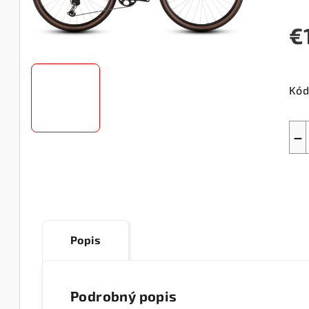
€
Jed
cen
Kód
−
Popis
Podrobný popis