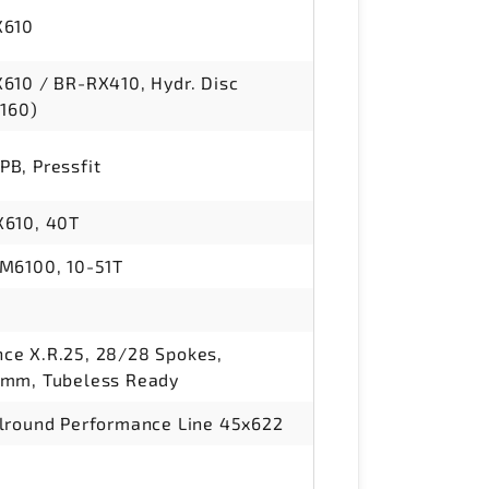
X610
610 / BR-RX410, Hydr. Disc
(160)
B, Pressfit
X610, 40T
M6100, 10-51T
0
e X.R.25, 28/28 Spokes,
mm, Tubeless Ready
lround Performance Line 45x622