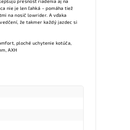
epšujú presnosť riadenia aj na
ca nie je len ľahká – pomáha tiež
tmi na nosič lowrider. A vďaka
edčení, že takmer každý jazdec si
omfort, ploché uchytenie kotúča,
 mm, AXH