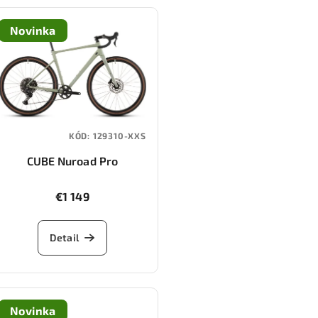
Novinka
KÓD:
129310-XXS
CUBE Nuroad Pro
(pea/grey)
€1 149
Detail
Novinka