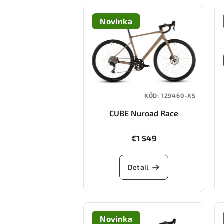
Novinka
KÓD:
129460-XS
CUBE Nuroad Race
(cappuccino/black)
€1 549
Detail
Novinka