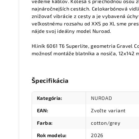
vedenie káblov. Kolesá s priechodnou osou zl
najnáročnejších cestách. Celokarbónová vidli
znižovať vibrácie z cesty a je vybavená úchy
veľkostnému rozsahu od XXS po XL sme presv
nájde svoj ideálny model Nuroad.
Hliník 6061 T6 Superlite, geometria Gravel C
možnosť montáže blatníka a nosiča, 12x142
Špecifikácia
Kategória
:
NUROAD
EAN
:
Zvoľte variant
Farba
:
cotton/grey
Rok modelu
:
2026