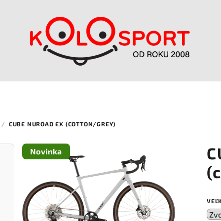
/
CUBE NUROAD EX (COTTON/GREY)
C
Novinka
(
VEĽ