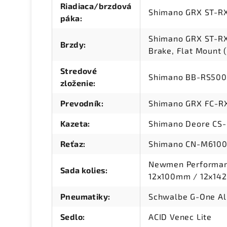
Riadiaca/brzdová
Shimano GRX ST-R
páka
:
Shimano GRX ST-RX
Brzdy
:
Brake, Flat Mount 
Stredové
Shimano BB-RS500P
zloženie
:
Prevodník
:
Shimano GRX FC-R
Kazeta
:
Shimano Deore CS-
Reťaz
:
Shimano CN-M610
Newmen Performanc
Sada kolies
:
12x100mm / 12x142
Pneumatiky
:
Schwalbe G-One Al
Sedlo
:
ACID Venec Lite