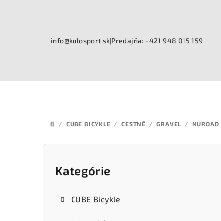
Prejsť
na
obsah
info@kolosport.sk
|
Predajňa: +421 948 015 159
/
CUBE BICYKLE
/
CESTNÉ
/
GRAVEL
/
NUROAD
DOMOV
B
o
Kategórie
Preskočiť
kategórie
č
CUBE Bicykle
n