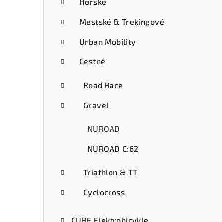
ý
Horské
p
Mestské & Trekingové
a
Urban Mobility
n
Cestné
e
Road Race
l
Gravel
NUROAD
NUROAD C:62
Triathlon & TT
Cyclocross
CUBE Elektrobicykle