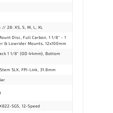
S // 28: XS, S, M, L, XL
unt Disc, Full Carbon, 1 1/8" - 1
der & Lowrider Mounts, 12x100mm
tack 1 1/8" (OD 44mm), Bottom
Stem SLX, FPI-Link, 31.8mm
Bar
0
X822-SGS, 12-Speed