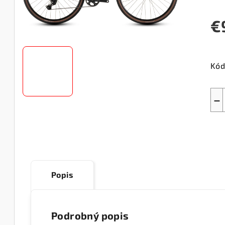
€
Jed
cen
Kód
−
Popis
Podrobný popis