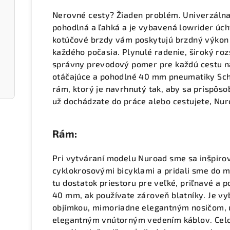
Nerovné cesty? Žiaden problém. Univerzálna
pohodlná a ľahká a je vybavená lowrider úch
kotúčové brzdy vám poskytujú brzdný výkon 
každého počasia. Plynulé radenie, široký ro
správny prevodový pomer pre každú cestu na
otáčajúce a pohodlné 40 mm pneumatiky Sch
rám, ktorý je navrhnutý tak, aby sa prispôso
už dochádzate do práce alebo cestujete, Nu
Rám:
Pri vytváraní modelu Nuroad sme sa inšpirov
cyklokrosovými bicyklami a pridali sme do m
tu dostatok priestoru pre veľké, priľnavé a
40 mm, ak používate zároveň blatníky. Je v
objímkou, mimoriadne elegantným nosičom, ú
elegantným vnútorným vedením káblov. Celok