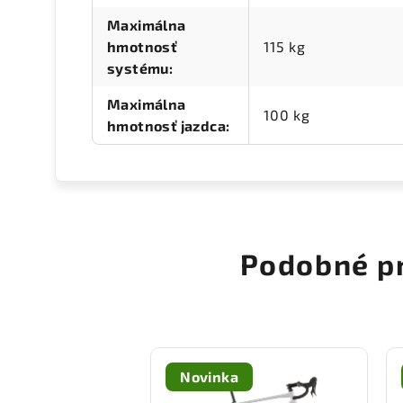
Maximálna
hmotnosť
115 kg
systému
:
Maximálna
100 kg
hmotnosť jazdca
:
Podobné p
Novinka