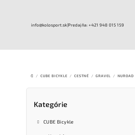
Prejsť
na
obsah
info@kolosport.sk
|
Predajňa: +421 948 015 159
/
CUBE BICYKLE
/
CESTNÉ
/
GRAVEL
/
NUROAD
DOMOV
B
o
Kategórie
Preskočiť
kategórie
č
CUBE Bicykle
n