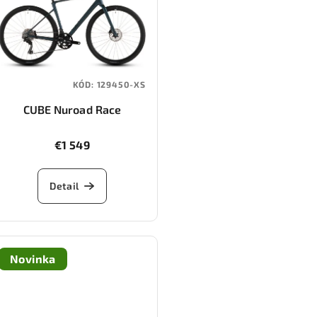
KÓD:
129450-XS
CUBE Nuroad Race
(royalgreen/black)
€1 549
Detail
Novinka