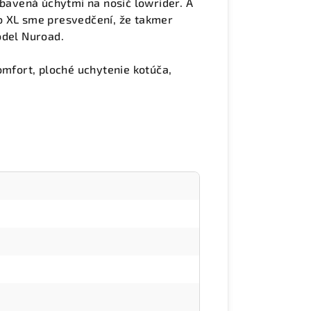
ybavená úchytmi na nosič lowrider. A
o XL sme presvedčení, že takmer
odel Nuroad.
omfort, ploché uchytenie kotúča,