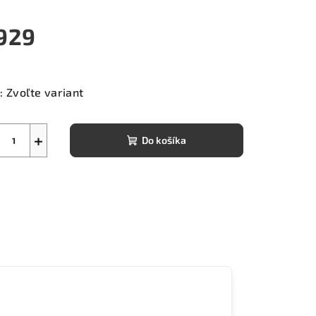
929
notková
a:
:
Zvoľte variant
+
Do košíka