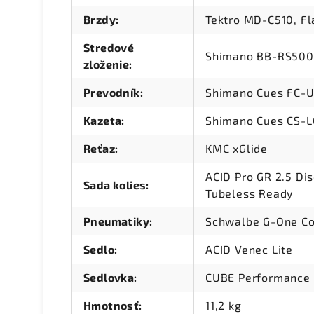
Brzdy
:
Tektro MD-C510, Fl
Stredové
Shimano BB-RS500P
zloženie
:
Prevodník
:
Shimano Cues FC-U
Kazeta
:
Shimano Cues CS-L
Reťaz
:
KMC xGlide
ACID Pro GR 2.5 Di
Sada kolies
:
Tubeless Ready
Pneumatiky
:
Schwalbe G-One Co
Sedlo
:
ACID Venec Lite
Sedlovka
:
CUBE Performance 
Hmotnosť
:
11,2 kg