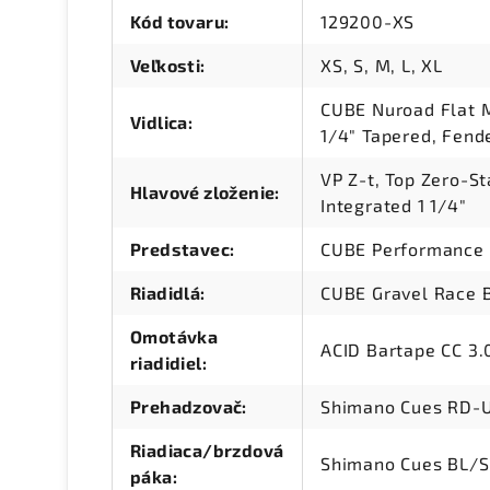
Kód tovaru
:
129200-XS
Veľkosti
:
XS, S, M, L, XL
CUBE Nuroad Flat Mo
Vidlica
:
1/4" Tapered, Fend
VP Z-t, Top Zero-S
Hlavové zloženie
:
Integrated 1 1/4"
Predstavec
:
CUBE Performance
Riadidlá
:
CUBE Gravel Race 
Omotávka
ACID Bartape CC 3.
riadidiel
:
Prehadzovač
:
Shimano Cues RD-
Riadiaca/brzdová
Shimano Cues BL/
páka
: