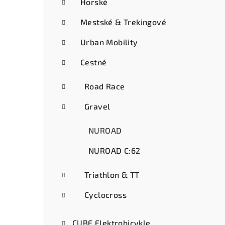
ý
Horské
p
Mestské & Trekingové
a
Urban Mobility
n
Cestné
e
Road Race
l
Gravel
NUROAD
NUROAD C:62
Triathlon & TT
Cyclocross
CUBE Elektrobicykle