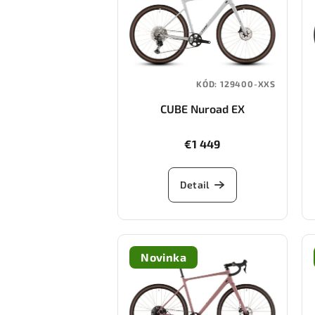
KÓD:
129400-XXS
CUBE Nuroad EX
(cotton/grey)
€1 449
Detail
Novinka