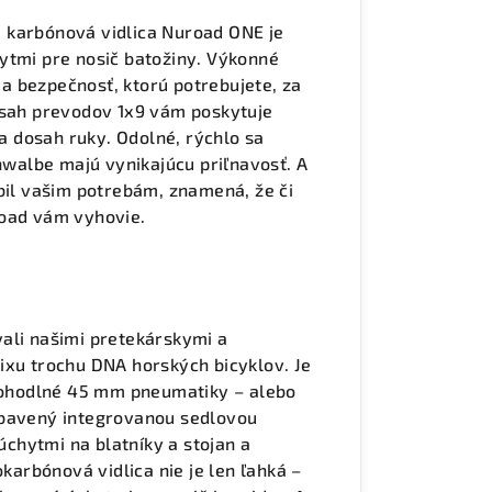
 karbónová vidlica Nuroad ONE je
ytmi pre nosič batožiny. Výkonné
a bezpečnosť, ktorú potrebujete, za
zsah prevodov 1x9 vám poskytuje
 dosah ruky. Odolné, rýchlo sa
walbe majú vynikajúcu priľnavosť. A
bil vašim potrebám, znamená, že či
road vám vyhovie.
ali našimi pretekárskymi a
ixu trochu DNA horských bicyklov. Je
 pohodlné 45 mm pneumatiky – alebo
ybavený integrovanou sedlovou
chytmi na blatníky a stojan a
arbónová vidlica nie je len ľahká –