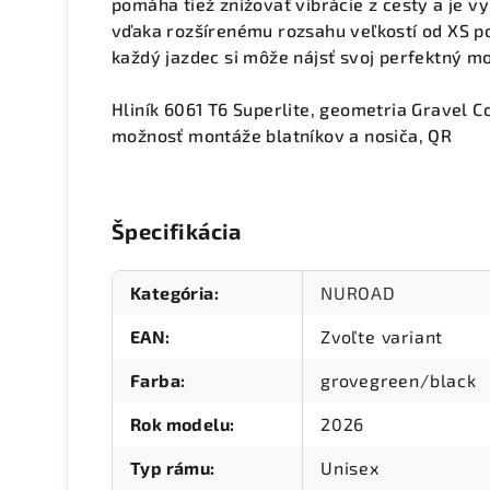
pomáha tiež znižovať vibrácie z cesty a je v
vďaka rozšírenému rozsahu veľkostí od XS p
každý jazdec si môže nájsť svoj perfektný m
Hliník 6061 T6 Superlite, geometria Gravel C
možnosť montáže blatníkov a nosiča, QR
Špecifikácia
Kategória
:
NUROAD
EAN
:
Zvoľte variant
Farba
:
grovegreen/black
Rok modelu
:
2026
Typ rámu
:
Unisex