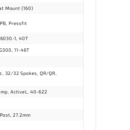
at Mount (160)
B, Pressfit
6030-1, 40T
G300, 11-46T
sc, 32/32 Spokes, QR/QR,
mp, ActiveL, 40-622
Post, 27.2mm