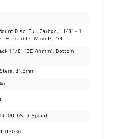
unt Disc, Full Carbon, 1 1/8" - 1
er & Lowrider Mounts, QR
tack 1 1/8" (OD 44mm), Bottom
 Stem, 31.8mm
Bar
0
U4000-GS, 9-Speed
ST-U3030