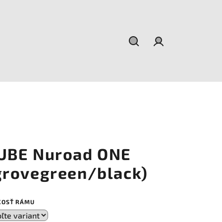
Hľadať
Prihlásenie
UBE Nuroad ONE
grovegreen/black)
KOSŤ RÁMU