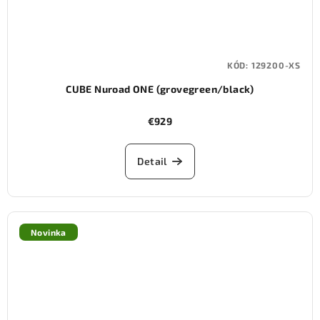
KÓD:
129200-XS
CUBE Nuroad ONE (grovegreen/black)
€929
Detail
Novinka