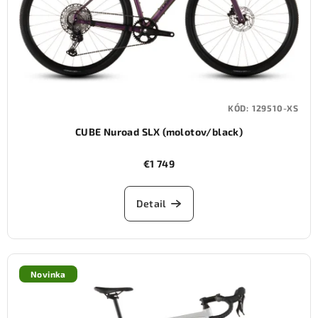
KÓD:
129510-XS
CUBE Nuroad SLX (molotov/black)
€1 749
Detail
Novinka