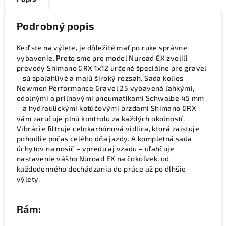
Podrobný popis
Keď ste na výlete, je dôležité mať po ruke správne
vybavenie. Preto sme pre model Nuroad EX zvolili
prevody Shimano GRX 1x12 určené špeciálne pre gravel
– sú spoľahlivé a majú široký rozsah. Sada kolies
Newmen Performance Gravel 25 vybavená ľahkými,
odolnými a priľnavými pneumatikami Schwalbe 45 mm
– a hydraulickými kotúčovými brzdami Shimano GRX –
vám zaručuje plnú kontrolu za každých okolností.
Vibrácie filtruje celokarbónová vidlica, ktorá zaisťuje
pohodlie počas celého dňa jazdy. A kompletná sada
úchytov na nosič – vpredu aj vzadu – uľahčuje
nastavenie vášho Nuroad EX na čokoľvek, od
každodenného dochádzania do práce až po dlhšie
výlety.
Rám: