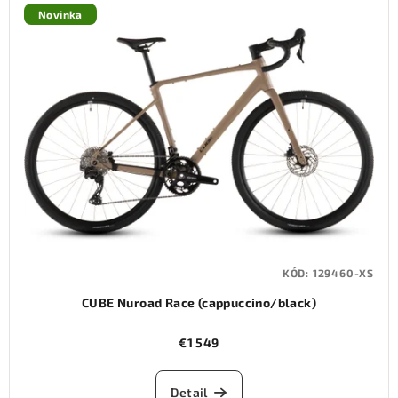
Novinka
KÓD:
129460-XS
CUBE Nuroad Race (cappuccino/black)
€1 549
Detail