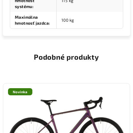
hmotnosť
115 kg
systému
:
Maximálna
100 kg
hmotnosť jazdca
:
Podobné produkty
Novinka