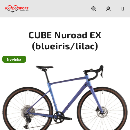
Prejsť
na
obsah
Hľadať
Prihláseni
CUBE Nuroad EX
(blueiris/lilac)
Novinka