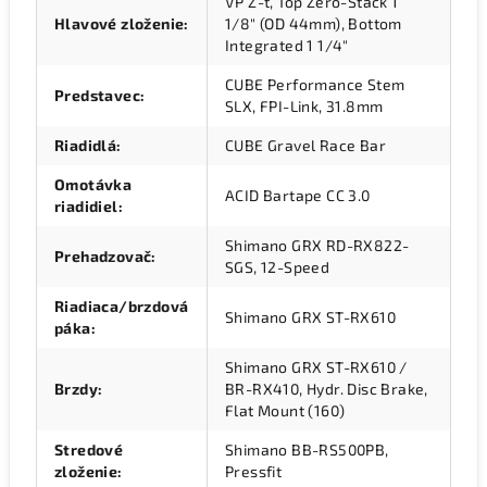
VP Z-t, Top Zero-Stack 1
Hlavové zloženie
:
1/8" (OD 44mm), Bottom
Integrated 1 1/4"
CUBE Performance Stem
Predstavec
:
SLX, FPI-Link, 31.8mm
Riadidlá
:
CUBE Gravel Race Bar
Omotávka
ACID Bartape CC 3.0
riadidiel
:
Shimano GRX RD-RX822-
Prehadzovač
:
SGS, 12-Speed
Riadiaca/brzdová
Shimano GRX ST-RX610
páka
:
Shimano GRX ST-RX610 /
Brzdy
:
BR-RX410, Hydr. Disc Brake,
Flat Mount (160)
Stredové
Shimano BB-RS500PB,
zloženie
:
Pressfit