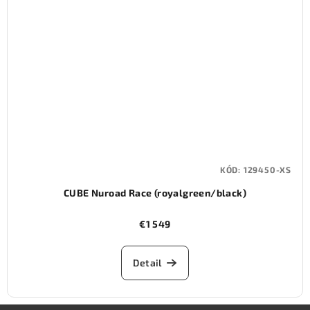
KÓD:
129450-XS
CUBE Nuroad Race (royalgreen/black)
€1 549
Detail