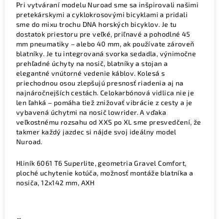
Pri vytváraní modelu Nuroad sme sa inšpirovali našimi
pretekárskymi a cyklokrosovými bicyklami a pridali
sme do mixu trochu DNA horských bicyklov. Je tu
dostatok priestoru pre veľké, priľnavé a pohodlné 45
mm pneumatiky – alebo 40 mm, ak používate zároveň
blatníky. Je tu integrovaná svorka sedadla, výnimočne
prehľadné úchyty na nosič, blatníky a stojan a
elegantné vnútorné vedenie káblov. Kolesá s
priechodnou osou zlepšujú presnosť riadenia aj na
najnáročnejších cestách. Celokarbónová vidlica nie je
len ľahká – pomáha tiež znižovať vibrácie z cesty a je
vybavená úchytmi na nosič lowrider. A vďaka
veľkostnému rozsahu od XXS po XL sme presvedčení, že
takmer každý jazdec si nájde svoj ideálny model
Nuroad.
Hliník 6061 T6 Superlite, geometria Gravel Comfort,
ploché uchytenie kotúča, možnosť montáže blatníka a
nosiča, 12x142 mm, AXH