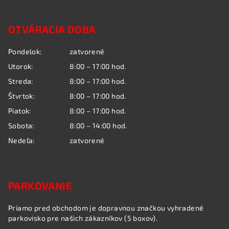
Z
á
OTVÁRACIA DOBA
p
ä
Pondelok:
zatvorené
t
Utorok:
8:00 – 17:00 hod.
i
Streda:
8:00 – 17:00 hod.
e
Štvrtok:
8:00 – 17:00 hod.
Piatok:
8:00 – 17:00 hod.
Sobota:
8:00 – 14:00 hod.
Nedeľa:
zatvorené
PARKOVANIE
Priamo pred obchodom je dopravnou značkou vyhradené
parkovisko pre našich zákazníkov (5 boxov).