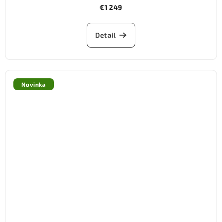
€1 249
Detail
Novinka