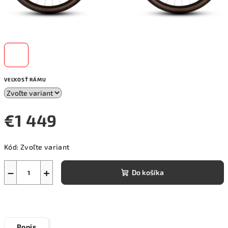
VEĽKOSŤ RÁMU
€1 449
Jednotková
Kód:
Zvoľte variant
cena:
−
+
Do košíka
Popis