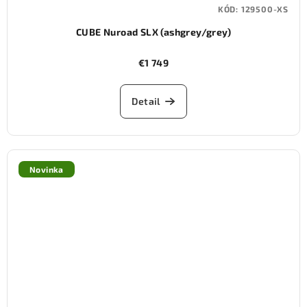
KÓD:
129500-XS
CUBE Nuroad SLX (ashgrey/grey)
€1 749
Detail
Novinka