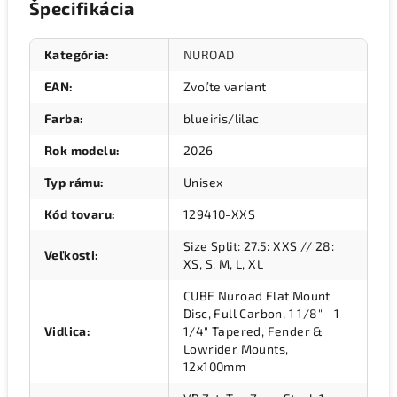
Špecifikácia
Kategória
:
NUROAD
EAN
:
Zvoľte variant
Farba
:
blueiris/lilac
Rok modelu
:
2026
Typ rámu
:
Unisex
Kód tovaru
:
129410-XXS
Size Split: 27.5: XXS // 28:
Veľkosti
:
XS, S, M, L, XL
CUBE Nuroad Flat Mount
Disc, Full Carbon, 1 1/8" - 1
Vidlica
:
1/4" Tapered, Fender &
Lowrider Mounts,
12x100mm