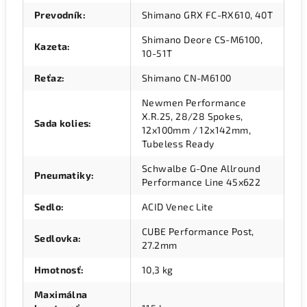
Prevodník
:
Shimano GRX FC-RX610, 40T
Shimano Deore CS-M6100,
Kazeta
:
10-51T
Reťaz
:
Shimano CN-M6100
Newmen Performance
X.R.25, 28/28 Spokes,
Sada kolies
:
12x100mm / 12x142mm,
Tubeless Ready
Schwalbe G-One Allround
Pneumatiky
:
Performance Line 45x622
Sedlo
:
ACID Venec Lite
CUBE Performance Post,
Sedlovka
:
27.2mm
Hmotnosť
:
10,3 kg
Maximálna