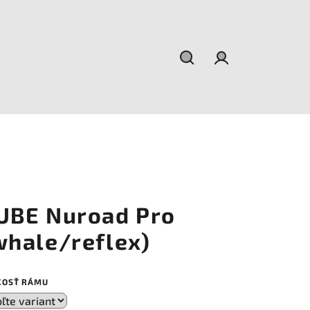
Hľadať
Prihlásenie
UBE Nuroad Pro
whale/reflex)
KOSŤ RÁMU