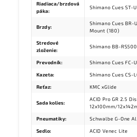
Riadiaca/brzdová
Shimano Cues ST-
páka
:
Shimano Cues BR-U6
Brzdy
:
Mount (180)
Stredové
Shimano BB-RS500P
zloženie
:
Prevodník
:
Shimano Cues FC-U
Kazeta
:
Shimano Cues CS-L
Reťaz
:
KMC xGlide
ACID Pro GR 2.5 Di
Sada kolies
:
12x100mm/12x142m
Pneumatiky
:
Schwalbe G-One All
Sedlo
:
ACID Venec Lite