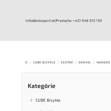
Prejsť
na
obsah
info@kolosport.sk
|
Predajňa: +421 948 015 159
/
CUBE BICYKLE
/
CESTNÉ
/
GRAVEL
/
NUROAD
DOMOV
B
o
Kategórie
Preskočiť
kategórie
č
CUBE Bicykle
n