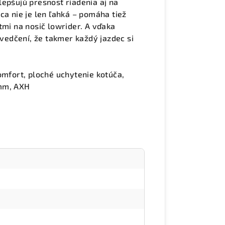
epšujú presnosť riadenia aj na
ca nie je len ľahká – pomáha tiež
tmi na nosič lowrider. A vďaka
edčení, že takmer každý jazdec si
omfort, ploché uchytenie kotúča,
 mm, AXH