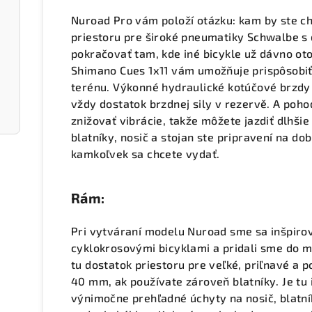
Nuroad Pro vám položí otázku: kam by ste ch
priestoru pre široké pneumatiky Schwalbe s
pokračovať tam, kde iné bicykle už dávno oto
Shimano Cues 1x11 vám umožňuje prispôsob
terénu. Výkonné hydraulické kotúčové brzdy
vždy dostatok brzdnej sily v rezervě. A poh
znižovať vibrácie, takže môžete jazdiť dlhš
blatníky, nosič a stojan ste pripravení na do
kamkoľvek sa chcete vydať.
Rám:
Pri vytváraní modelu Nuroad sme sa inšpirov
cyklokrosovými bicyklami a pridali sme do m
tu dostatok priestoru pre veľké, priľnavé a
40 mm, ak používate zároveň blatníky. Je tu
výnimočne prehľadné úchyty na nosič, blatní