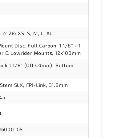
S // 28: XS, S, M, L, XL
unt Disc, Full Carbon, 1 1/8" - 1
der & Lowrider Mounts, 12x100mm
tack 1 1/8" (OD 44mm), Bottom
Stem SLX, FPI-Link, 31.8mm
Bar
0
U6000-GS