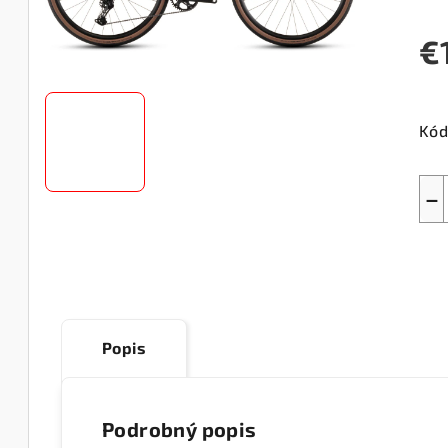
€
Jed
cen
Kód
−
Popis
Podrobný popis