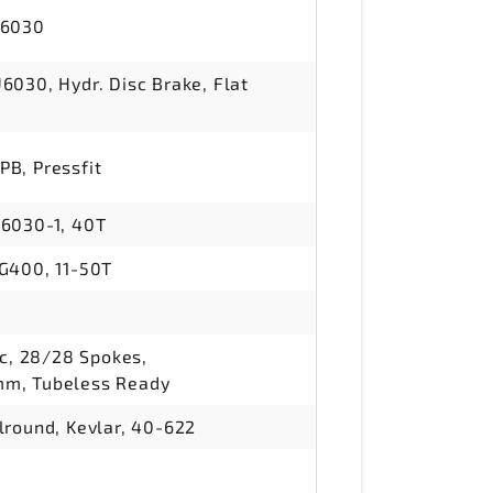
U6030
030, Hydr. Disc Brake, Flat
B, Pressfit
6030-1, 40T
G400, 11-50T
sc, 28/28 Spokes,
m, Tubeless Ready
round, Kevlar, 40-622