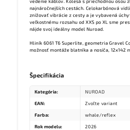
vedenie káblov. Kolesá s priechodnou osou zl
najnáročnejších cestách. Celokarbónová vidli
znižovať vibrácie z cesty a je vybavená úchy
veľkostnému rozsahu od XXS po XL sme presv
nájde svoj ideálny model Nuroad.
Hliník 6061 T6 Superlite, geometria Gravel C
možnosť montáže blatníka a nosiča, 12x142
Špecifikácia
Kategória
:
NUROAD
EAN
:
Zvoľte variant
Farba
:
whale/reflex
Rok modelu
:
2026