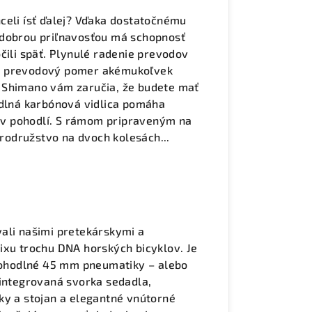
celi ísť ďalej? Vďaka dostatočnému
 dobrou priľnavosťou má schopnosť
čili späť. Plynulé radenie prevodov
iť prevodový pomer akémukoľvek
 Shimano vám zaručia, že budete mať
odlná karbónová vidlica pomáha
ie v pohodlí. S rámom pripraveným na
brodružstvo na dvoch kolesách...
ali našimi pretekárskymi a
ixu trochu DNA horských bicyklov. Je
 pohodlné 45 mm pneumatiky – alebo
 integrovaná svorka sedadla,
ky a stojan a elegantné vnútorné