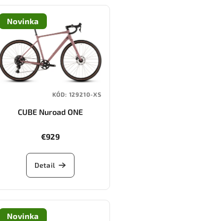
Novinka
KÓD:
129210-XS
CUBE Nuroad ONE
(ruby/puce)
€929
Detail
Novinka