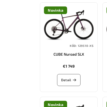
Novinka
KÓD:
129510-XS
CUBE Nuroad SLX
(molotov/black)
€1 749
Detail
Novinka