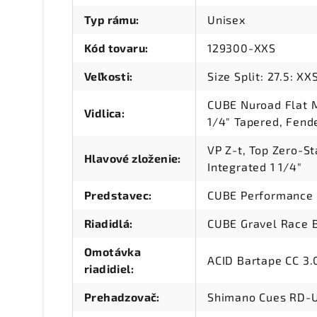
Typ rámu
:
Unisex
Kód tovaru
:
129300-XXS
Veľkosti
:
Size Split: 27.5: XX
CUBE Nuroad Flat Mo
Vidlica
:
1/4" Tapered, Fen
VP Z-t, Top Zero-S
Hlavové zloženie
:
Integrated 1 1/4"
Predstavec
:
CUBE Performance 
Riadidlá
:
CUBE Gravel Race 
Omotávka
ACID Bartape CC 3.
riadidiel
:
Prehadzovač
:
Shimano Cues RD-