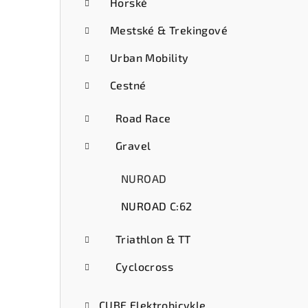
ý
Horské
p
Mestské & Trekingové
a
Urban Mobility
n
Cestné
e
Road Race
l
Gravel
NUROAD
NUROAD C:62
Triathlon & TT
Cyclocross
CUBE Elektrobicykle