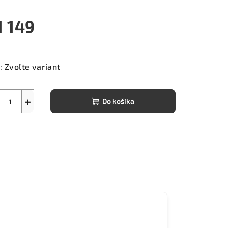
1 149
notková
a:
:
Zvoľte variant
+
Do košíka