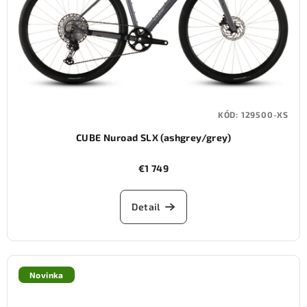
KÓD:
129500-XS
CUBE Nuroad SLX (ashgrey/grey)
€1 749
Detail
Novinka