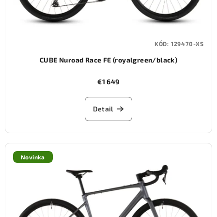
KÓD:
129470-XS
CUBE Nuroad Race FE (royalgreen/black)
€1 649
Detail
Novinka