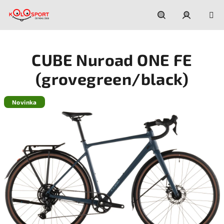
Prejsť
na
obsah
Hľadať
Prihláseni
CUBE Nuroad ONE FE
(grovegreen/black)
Novinka