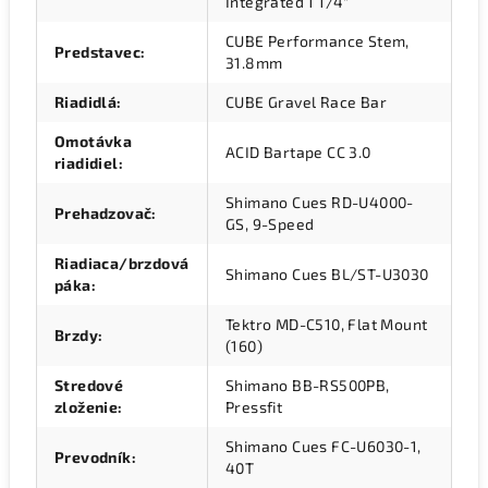
Integrated 1 1/4"
CUBE Performance Stem,
Predstavec
:
31.8mm
Riadidlá
:
CUBE Gravel Race Bar
Omotávka
ACID Bartape CC 3.0
riadidiel
:
Shimano Cues RD-U4000-
Prehadzovač
:
GS, 9-Speed
Riadiaca/brzdová
Shimano Cues BL/ST-U3030
páka
:
Tektro MD-C510, Flat Mount
Brzdy
:
(160)
Stredové
Shimano BB-RS500PB,
zloženie
:
Pressfit
Shimano Cues FC-U6030-1,
Prevodník
:
40T