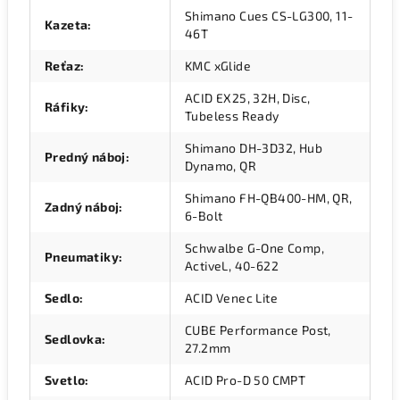
Shimano Cues CS-LG300, 11-
Kazeta
:
46T
Reťaz
:
KMC xGlide
ACID EX25, 32H, Disc,
Ráfiky
:
Tubeless Ready
Shimano DH-3D32, Hub
Predný náboj
:
Dynamo, QR
Shimano FH-QB400-HM, QR,
Zadný náboj
:
6-Bolt
Schwalbe G-One Comp,
Pneumatiky
:
ActiveL, 40-622
Sedlo
:
ACID Venec Lite
CUBE Performance Post,
Sedlovka
:
27.2mm
Svetlo
:
ACID Pro-D 50 CMPT