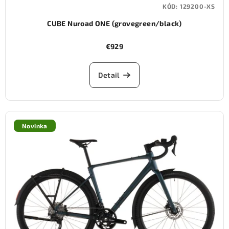
KÓD:
129200-XS
CUBE Nuroad ONE (grovegreen/black)
€929
Detail
Novinka