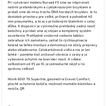
Pri vytváraní modelu Nuroad FE sme sa inšpirovali
našimi pretekárskymi a cyklokrosovými bicyklami a
pridali sme do mixu trochu DNA horských bicyklov. Je tu
dostatok priestoru pre veľké, priľnavé a pohodlné 40
mm pneumatiky, a to aj s priloženými blatníkmi v celej
dĺžke. K dispozícii je výnimočne prehľadný zadný nosič
batožiny a pridali sme aj stojan a kompletný systém
osvetlenia. Prehľadné vnútorné vedenie káblov
zabraňuje ich zamotaniu, zatiaľ čo rýchloupínacie
kolesá sa ľahko montujú a demontujú na účely prepravy
alebo skladovania. Celokarbónová vidlica nie je len
ľahká – pomáha tiež znižovať vibrácie z cesty a je
vybavená úchytmi na lowrider nosič. A vďaka
veľkostiam od XS po XL je jednoduché nájsť si tú
správnu veľkosť.
Hliník 6061 T6 Superlite, geometria Gravel Comfort,
ploché uchytenie kotúča, možnosť montáže blatníkov a
nosiča, QR