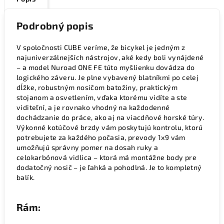
Podrobný popis
V spoločnosti CUBE veríme, že bicykel je jedným z
najuniverzálnejších nástrojov, aké kedy boli vynájdené
– a model Nuroad ONE FE túto myšlienku dovádza do
logického záveru. Je plne vybavený blatníkmi po celej
dĺžke, robustným nosičom batožiny, praktickým
stojanom a osvetlením, vďaka ktorému vidíte a ste
viditeľní, a je rovnako vhodný na každodenné
dochádzanie do práce, ako aj na viacdňové horské túry.
Výkonné kotúčové brzdy vám poskytujú kontrolu, ktorú
potrebujete za každého počasia, prevody 1x9 vám
umožňujú správny pomer na dosah ruky a
celokarbónová vidlica – ktorá má montážne body pre
dodatočný nosič – je ľahká a pohodlná. Je to kompletný
balík.
Rám: