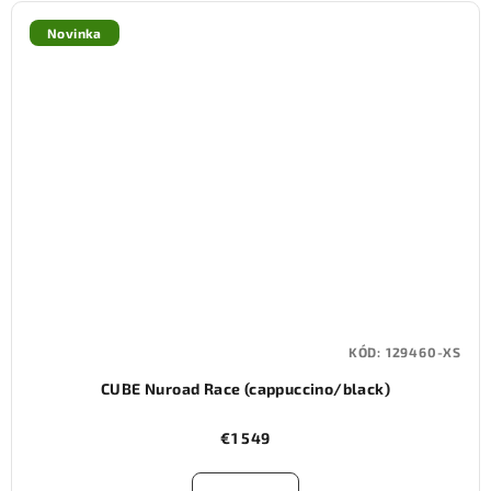
Novinka
KÓD:
129460-XS
CUBE Nuroad Race (cappuccino/black)
€1 549