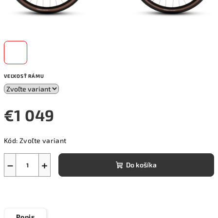
VEĽKOSŤ RÁMU
€1 049
Jednotková
Kód:
Zvoľte variant
cena:
−
+
Do košíka
Popis