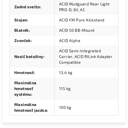
ACID Mudguard Rear Light
Zadné svetlo
:
PRO-D, 6V, AC
Stojan
:
ACID FM Pure Kickstand
Blatník
:
ACID 50 BB-Mount
Zvonček
:
ACID Alpha
ACID Semi-Integrated
Nosič batožiny
:
Carrier, ACID RILink Adapter
Compatible
Hmotnosť
:
13,4 kg
Maximálna
hmotnosť
115 kg
systému
:
Maximálna
100 kg
hmotnosť jazdca
: