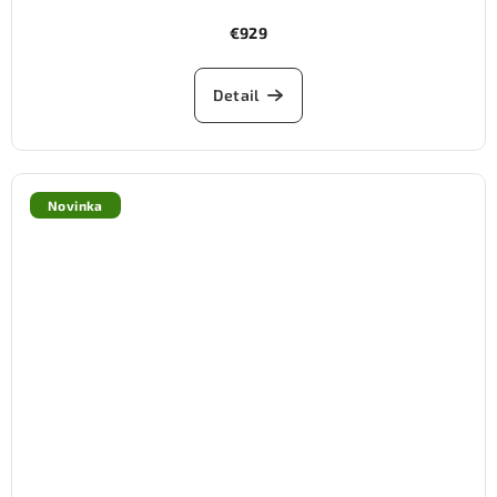
€929
Detail
Novinka