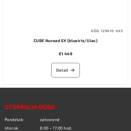
KÓD:
129410-XXS
CUBE Nuroad EX (blueiris/lilac)
€1 449
Detail
Z
á
OTVÁRACIA DOBA
p
ä
Pondelok:
zatvorené
t
Utorok:
8:00 – 17:00 hod.