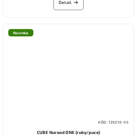
Detail
Novinka
KÓD:
129210-XS
CUBE Nuroad ONE (ruby/puce)