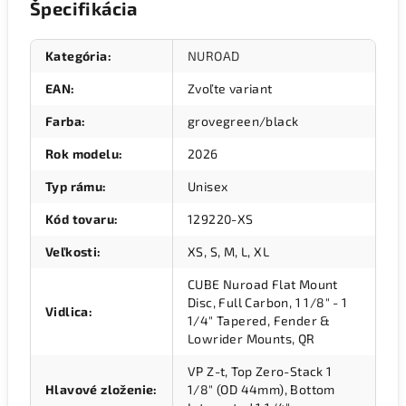
Špecifikácia
Kategória
:
NUROAD
EAN
:
Zvoľte variant
Farba
:
grovegreen/black
Rok modelu
:
2026
Typ rámu
:
Unisex
Kód tovaru
:
129220-XS
Veľkosti
:
XS, S, M, L, XL
CUBE Nuroad Flat Mount
Disc, Full Carbon, 1 1/8" - 1
Vidlica
:
1/4" Tapered, Fender &
Lowrider Mounts, QR
VP Z-t, Top Zero-Stack 1
Hlavové zloženie
:
1/8" (OD 44mm), Bottom