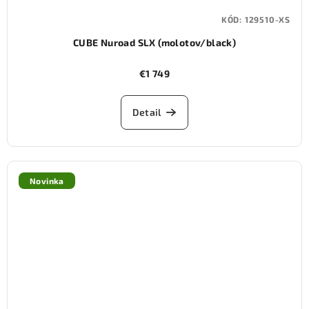
KÓD:
129510-XS
CUBE Nuroad SLX (molotov/black)
€1 749
Detail
Novinka