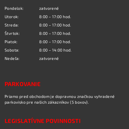
ä
Pondelok:
zatvorené
t
Utorok:
8:00 – 17:00 hod.
i
Streda:
8:00 – 17:00 hod.
e
Štvrtok:
8:00 – 17:00 hod.
Piatok:
8:00 – 17:00 hod.
Sobota:
8:00 – 14:00 hod.
Nedeľa:
zatvorené
PARKOVANIE
Priamo pred obchodom je dopravnou značkou vyhradené
parkovisko pre našich zákazníkov (5 boxov).
LEGISLATÍVNE POVINNOSTI