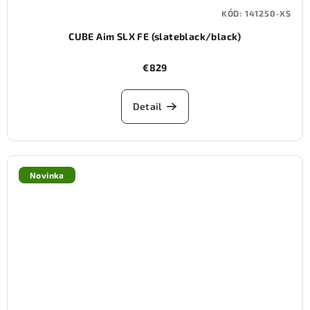
KÓD:
141250-XS
CUBE Aim SLX FE (slateblack/black)
€829
Detail
Novinka