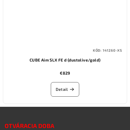
KÓD:
141260-XS
CUBE Aim SLX FE d (dustolive/gold)
€829
Detail
Z
á
OTVÁRACIA DOBA
p