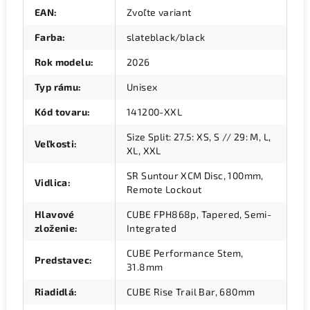
EAN
:
Zvoľte variant
Farba
:
slateblack/black
Rok modelu
:
2026
Typ rámu
:
Unisex
Kód tovaru
:
141200-XXL
Size Split: 27.5: XS, S // 29: M, L,
Veľkosti
:
XL, XXL
SR Suntour XCM Disc, 100mm,
Vidlica
:
Remote Lockout
Hlavové
CUBE FPH868p, Tapered, Semi-
zloženie
:
Integrated
CUBE Performance Stem,
Predstavec
:
31.8mm
Riadidlá
:
CUBE Rise Trail Bar, 680mm