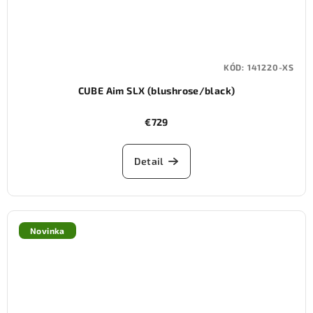
KÓD:
141220-XS
CUBE Aim SLX (blushrose/black)
€729
Detail
Novinka