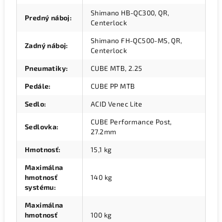
Shimano HB-QC300, QR,
Predný náboj
:
Centerlock
Shimano FH-QC500-MS, QR,
Zadný náboj
:
Centerlock
Pneumatiky
:
CUBE MTB, 2.25
Pedále
:
CUBE PP MTB
Sedlo
:
ACID Venec Lite
CUBE Performance Post,
Sedlovka
:
27.2mm
Hmotnosť
:
15,1 kg
Maximálna
hmotnosť
140 kg
systému
:
Maximálna
hmotnosť
100 kg