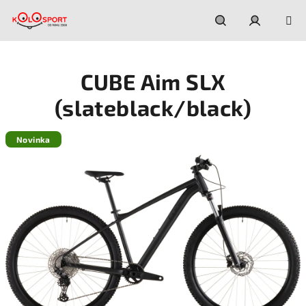
Prejsť
na
obsah
Hľadať
Prihláseni
CUBE Aim SLX
(slateblack/black)
Novinka