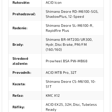
Rukoväte
:
ACID Icon
Shimano Deore RD-M6100-SGS,
Prehadzovač
:
ShadowPlus, 12-Speed
Shimano Deore SL-M6100-R,
Radenie
:
Rapidfire Plus
Shimano BR-MT200/UR300,
Brzdy
:
Hydr, Disc Brake, PM/FM
(160/160)
Stredové
Prowheel BSA PW-MB68
zloženie
:
Prevodník
:
ACID MTB Pro, 32T
Shimano Deore CS-M6100, 10-
Kazeta
:
51T
Reťaz
:
KMC X12
ACID EX25, 32H, Disc, Tubeless
Ráfiky
:
Ready