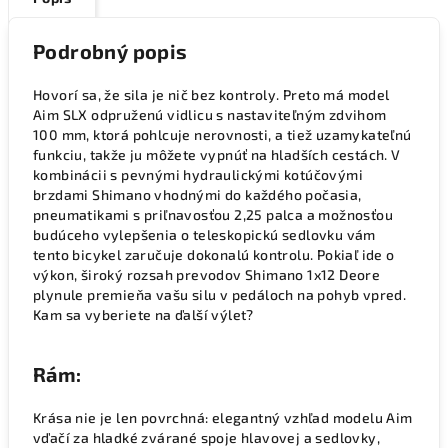
Podrobný popis
Hovorí sa, že sila je nič bez kontroly. Preto má model
Aim SLX odpruženú vidlicu s nastaviteľným zdvihom
100 mm, ktorá pohlcuje nerovnosti, a tiež uzamykateľnú
funkciu, takže ju môžete vypnúť na hladších cestách. V
kombinácii s pevnými hydraulickými kotúčovými
brzdami Shimano vhodnými do každého počasia,
pneumatikami s priľnavosťou 2,25 palca a možnosťou
budúceho vylepšenia o teleskopickú sedlovku vám
tento bicykel zaručuje dokonalú kontrolu. Pokiaľ ide o
výkon, široký rozsah prevodov Shimano 1x12 Deore
plynule premieňa vašu silu v pedáloch na pohyb vpred.
Kam sa vyberiete na ďalší výlet?
Rám:
Krása nie je len povrchná: elegantný vzhľad modelu Aim
vďačí za hladké zvárané spoje hlavovej a sedlovky,