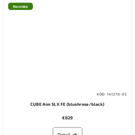
Novinka
KÓD:
141270-XS
CUBE Aim SLX FE (blushrose/black)
€829
Detail