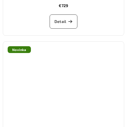
€729
Detail
Novinka