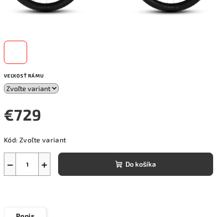
VEĽKOSŤ RÁMU
€729
Jednotková
Kód:
Zvoľte variant
cena:
−
+
Do košíka
Popis