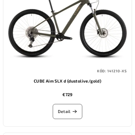
KÓD:
141210-XS
CUBE Aim SLX d (dustolive/gold)
€729
Detail