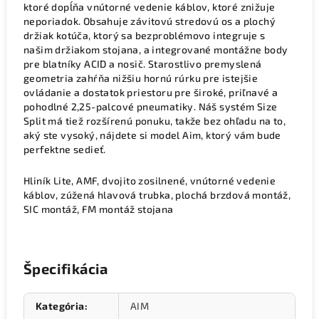
ktoré dopĺňa vnútorné vedenie káblov, ktoré znižuje
neporiadok. Obsahuje závitovú stredovú os a plochý
držiak kotúča, ktorý sa bezproblémovo integruje s
našim držiakom stojana, a integrované montážne body
pre blatníky ACID a nosič. Starostlivo premyslená
geometria zahŕňa nižšiu hornú rúrku pre istejšie
ovládanie a dostatok priestoru pre široké, priľnavé a
pohodlné 2,25-palcové pneumatiky. Náš systém Size
Split má tiež rozšírenú ponuku, takže bez ohľadu na to,
aký ste vysoký, nájdete si model Aim, ktorý vám bude
perfektne sedieť.
Hliník Lite, AMF, dvojito zosilnené, vnútorné vedenie
káblov, zúžená hlavová trubka, plochá brzdová montáž,
SIC montáž, FM montáž stojana
Špecifikácia
Kategória
:
AIM