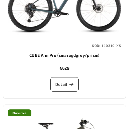
KÓD:
140210-XS
CUBE Aim Pro (smaragdgrey/prism)
€629
Detail
Novinka